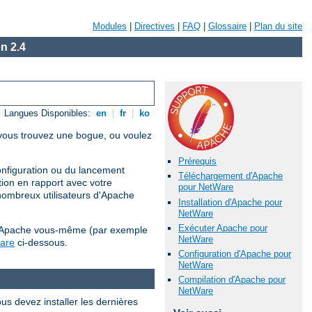
Modules
|
Directives
|
FAQ
|
Glossaire
|
Plan du site
n 2.4
Langues Disponibles:
en
|
fr
|
ko
i vous trouvez une bogue, ou voulez
Prérequis
configuration ou du lancement
Téléchargement d'Apache
tion en rapport avec votre
pour NetWare
nombreux utilisateurs d'Apache
Installation d'Apache pour
NetWare
Exécuter Apache pour
ler Apache vous-même (par exemple
NetWare
ware
ci-dessous.
Configuration d'Apache pour
NetWare
Compilation d'Apache pour
NetWare
us devez installer les dernières