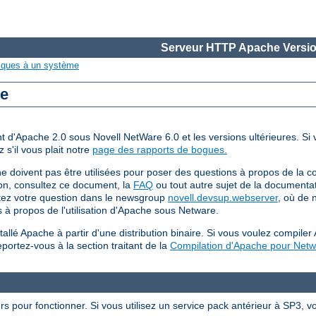
Serveur HTTP Apache Versio
iques à un système
re
ent d'Apache 2.0 sous Novell NetWare 6.0 et les versions ultérieures. S
 s'il vous plait notre
page des rapports de bogues.
ne doivent pas être utilisées pour poser des questions à propos de la 
on, consultez ce document, la
FAQ
ou tout autre sujet de la documenta
stez votre question dans le newsgroup
novell.devsup.webserver
, où de 
 à propos de l'utilisation d'Apache sous Netware.
tallé Apache à partir d'une distribution binaire. Si vous voulez compi
ortez-vous à la section traitant de la
Compilation d'Apache pour Net
 pour fonctionner. Si vous utilisez un service pack antérieur à SP3, vo