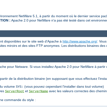
ronnement NetWare 5.1, à partir du moment où le dernier service pack
TION :
Apache 2.0 pour NetWare n'a pas été testé dans cet environnem
nt disponibles sur le site web d'Apache à
http://www.apache.org/
. Vous
sites miroirs et des sites FTP anonymes. Les distributions binaires des
pache pour Netware. Si vous installez Apache 2.0 pour NetWare à partir
artir de la distribution binaire (en supposant que vous effectuez l'inst
e du volume
(vous pouvez cependant l'installer dans tout volume)
SYS:
ives
et
avec les valeurs correctes des chemins
ServerRoot
ServerName
ne commande du style :