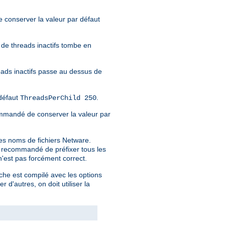
e conserver la valeur par défaut
e de threads inactifs tombe en
eads inactifs passe au dessus de
défaut
.
ThreadsPerChild 250
recommandé de conserver la valeur par
es noms de fichiers Netware.
st recommandé de préfixer tous les
 n'est pas forcément correct.
che est compilé avec les options
er d'autres, on doit utiliser la