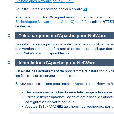
Bibliothèques Netware pour C (LibC)
.
Vous trouverez les service packs Netware
ici
.
Apache 2.0 pour NetWare peut aussi fonctionner dans un envi
Bibliothèques Netware pour C (LibC)
ont été installés.
ATTEN
ce dernier.
Téléchargement d'Apache pour NetWare
Les informations à propos de la dernière version d'Apache so
des versions alpha ou bêta-test plus récentes, ainsi que des 
pour NetWare sont disponibles
ici
.
Installation d'Apache pour NetWare
Il n'existe pas actuellement de programme d'installation d'A
les fichiers sur le serveur manuellement.
Suivez ces instructions pour installer Apache sous Netware à p
Décompressez le fichier binaire téléchargé à la racin
Editez le fichier
et définissez les direct
apache2.conf
configuration de votre serveur.
Ajoutez
au chemin de recherche, par u
SYS:/APACHE2