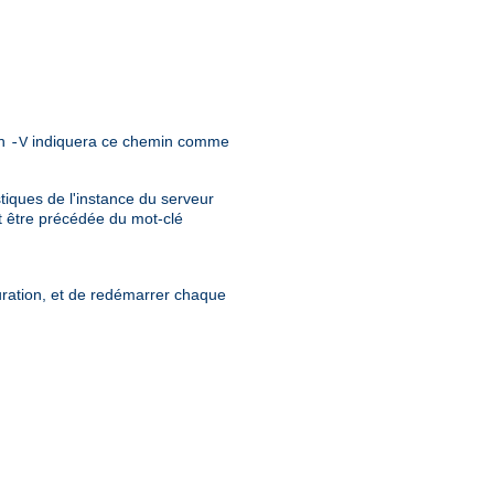
on
indiquera ce chemin comme
-V
iques de l'instance du serveur
t être précédée du mot-clé
guration, et de redémarrer chaque