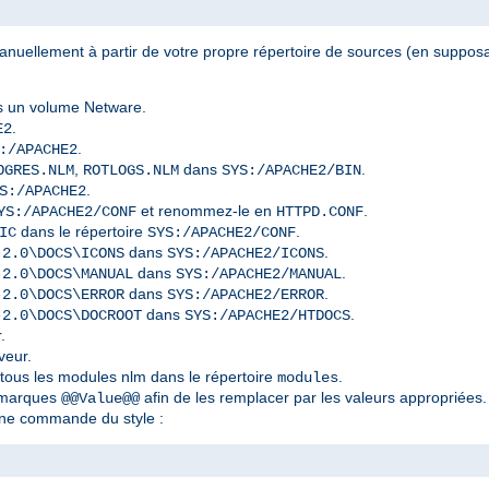
nuellement à partir de votre propre répertoire de sources (en supposan
 un volume Netware.
.
E2
.
:/APACHE2
,
dans
.
OGRES.NLM
ROTLOGS.NLM
SYS:/APACHE2/BIN
.
S:/APACHE2
et renommez-le en
.
YS:/APACHE2/CONF
HTTPD.CONF
dans le répertoire
.
IC
SYS:/APACHE2/CONF
dans
.
-2.0\DOCS\ICONS
SYS:/APACHE2/ICONS
dans
.
-2.0\DOCS\MANUAL
SYS:/APACHE2/MANUAL
dans
.
-2.0\DOCS\ERROR
SYS:/APACHE2/ERROR
dans
.
-2.0\DOCS\DOCROOT
SYS:/APACHE2/HTDOCS
.
veur.
 tous les modules nlm dans le répertoire
.
modules
s marques
afin de les remplacer par les valeurs appropriées.
@@Value@@
ne commande du style :