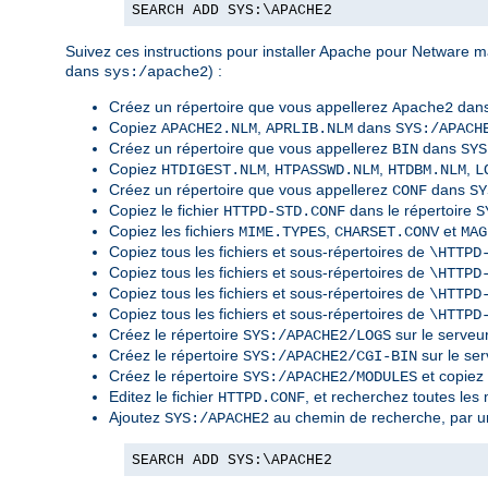
SEARCH ADD SYS:\APACHE2
Suivez ces instructions pour installer Apache pour Netware ma
dans
) :
sys:/apache2
Créez un répertoire que vous appellerez
dans
Apache2
Copiez
,
dans
APACHE2.NLM
APRLIB.NLM
SYS:/APACH
Créez un répertoire que vous appellerez
dans
BIN
SYS
Copiez
,
,
,
HTDIGEST.NLM
HTPASSWD.NLM
HTDBM.NLM
L
Créez un répertoire que vous appellerez
dans
CONF
SY
Copiez le fichier
dans le répertoire
HTTPD-STD.CONF
S
Copiez les fichiers
,
et
MIME.TYPES
CHARSET.CONV
MAG
Copiez tous les fichiers et sous-répertoires de
\HTTPD
Copiez tous les fichiers et sous-répertoires de
\HTTPD
Copiez tous les fichiers et sous-répertoires de
\HTTPD
Copiez tous les fichiers et sous-répertoires de
\HTTPD
Créez le répertoire
sur le serveur
SYS:/APACHE2/LOGS
Créez le répertoire
sur le ser
SYS:/APACHE2/CGI-BIN
Créez le répertoire
et copiez
SYS:/APACHE2/MODULES
Editez le fichier
, et recherchez toutes le
HTTPD.CONF
Ajoutez
au chemin de recherche, par u
SYS:/APACHE2
SEARCH ADD SYS:\APACHE2