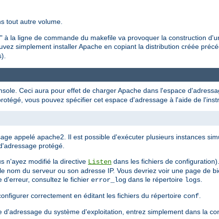
ns tout autre volume.
all" à la ligne de commande du makefile va provoquer la construction d'
uvez simplement installer Apache en copiant la distribution créée pré
).
sole. Ceci aura pour effet de charger Apache dans l'espace d'adressag
tégé, vous pouvez spécifier cet espace d'adressage à l'aide de l'inst
age appelé apache2. Il est possible d'exécuter plusieurs instances s
d'adressage protégé.
 n'ayez modifié la directive
dans les fichiers de configuration
Listen
z le nom du serveur ou son adresse IP. Vous devriez voir une page de b
d'erreur, consultez le fichier
dans le répertoire
.
error_log
logs
onfigurer correctement en éditant les fichiers du répertoire
.
conf
e d'adressage du système d'exploitation, entrez simplement dans la con