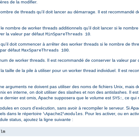
ères de la modifier.
 nombre de threads qu'il doit lancer au démarrage. Il est recommandé d
 le nombre de worker threads additionnels qu'il doit lancer si le nombr
er la valeur par défaut
.
MinSpareThreads 10
r qu'il doit commencer à arrêter des worker threads si le nombre de thr
 par défaut
.
MaxSpareThreads 100
um de worker threads. Il est recommandé de conserver la valeur par 
la taille de la pile à utiliser pour un worker thread individuel. Il est 
me arguments ne doivent pas utiliser des noms de fichiers Unix, mais d
 en interne, on doit utiliser des slashes et non des antislashes. Il e
 ce dernier est omis, Apache supposera que le volume est
, ce qui
SYS:
dules en cours d'exécution, sans avoir à recompiler le serveur. Si Apa
els dans le répertoire
. Pour les activer, ou en activ
\Apache2\modules
ule status, ajoutez la ligne suivante :
nlm