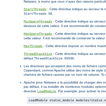
Netware, à moins que vous n'ayez des raisons particuli
- Cette directive indique au serveur le
StartThreads
.
StartThreads 50
- Cette directive indique au serveur
MinSpareThreads
dessous de cette valeur. Il est recommandé de conserv
- Cette directive indique au serveu
MaxSpareThreads
cette valeur. Il est recommandé de conserver la valeur
- Cette directive impose un nombre maxim
MaxThreads
- Cette directive indique au serveur 
ThreadStackSize
défaut
.
ThreadStackSize 65536
Les directives qui acceptent des noms de fichiers com
Cependant, comme Apache utilise des noms de style Unix
chemins de fichiers racines par un nom de volume. Si
Apache pour Netware a la possibilité de charger des mo
par défaut, il va installer de nombreux modules optionn
directive
. Par exemple, pour activer le mod
LoadModule
LoadModule status_module modules/status.