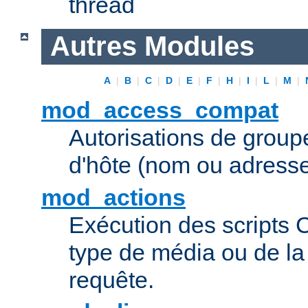
thread
Autres Modules
A
|
B
|
C
|
D
|
E
|
F
|
H
|
I
|
L
|
M
|
mod_access_compat
Autorisations de grou
d'hôte (nom ou adresse
mod_actions
Exécution des scripts 
type de média ou de l
requête.