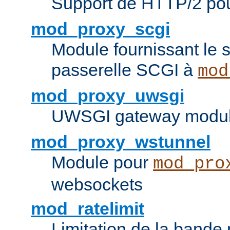
Support de HTTP/2 po
mod_proxy_scgi
Module fournissant le s
passerelle SCGI à
mod
mod_proxy_uwsgi
UWSGI gateway modul
mod_proxy_wstunnel
Module pour
mod_pro
websockets
mod_ratelimit
Limitation de la bande