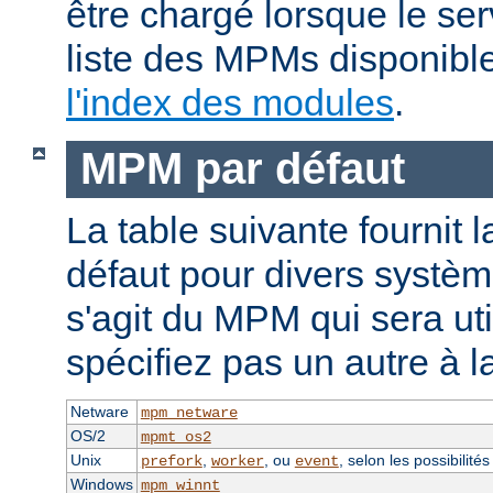
être chargé lorsque le se
liste des MPMs disponible
l'index des modules
.
MPM par défaut
La table suivante fournit 
défaut pour divers système
s'agit du MPM qui sera uti
spécifiez pas un autre à l
Netware
mpm_netware
OS/2
mpmt_os2
Unix
,
, ou
, selon les possibilité
prefork
worker
event
Windows
mpm_winnt