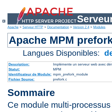
Serveu
Apache
>
Serveur HTTP
>
Documentation
>
Version 2.4
>
Modules
Apache MPM prefor
Langues Disponibles:
d
Description:
Implémente un serveur web avec dém
Statut:
MPM
Identificateur de Module:
mpm_prefork_module
Fichier Source:
prefork.c
Sommaire
Ce module multi-processu