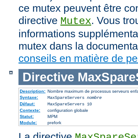
ce mutex peuvent être con
directive
. Vous tr
Mutex
informations supplémenta
mutex dans la documenta
conseils en matière de p
Directive
MaxSpare
Description:
Nombre maximum de processus serveurs enfan
Syntaxe:
MaxSpareServers
nombre
Défaut:
MaxSpareServers 10
Contexte:
configuration globale
Statut:
MPM
Module:
prefork
La directive
MaxSpareSe