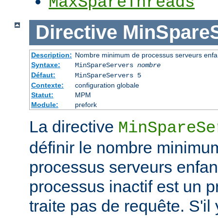
MaxSpareThreads
Directive
MinSpareS
Description:
Nombre minimum de processus serveurs enfant
Syntaxe:
MinSpareServers
nombre
Défaut:
MinSpareServers 5
Contexte:
configuration globale
Statut:
MPM
Module:
prefork
La directive
MinSpareSe
définir le nombre minimu
processus serveurs enfa
processus inactif est un 
traite pas de requête. S'il