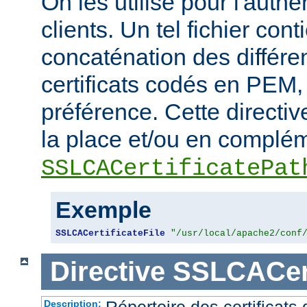
On les utilise pour l'authe
clients. Un tel fichier cont
concaténation des différen
certificats codés en PEM,
préférence. Cette directive
la place et/ou en complém
SSLCACertificatePat
Exemple
SSLCACertificateFile
"/usr/local/apache2/conf
Directive
SSLCACert
Répertoire des certificat
Description: