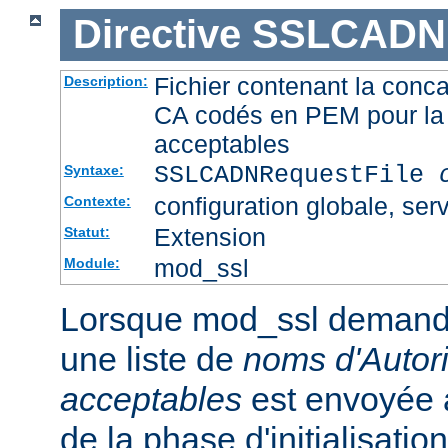
Directive
SSLCADNR
Fichier contenant la conca
Description:
CA codés en PEM pour la 
acceptables
SSLCADNRequestFile
Syntaxe:
configuration globale, serv
Contexte:
Extension
Statut:
mod_ssl
Module:
Lorsque mod_ssl demande u
une liste de
noms d'Autori
acceptables
est envoyée a
de la phase d'initialisati