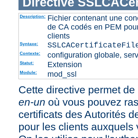
Directive
SSLCACert
Fichier contenant une conc
Description:
de CA codés en PEM pour l
clients
SSLCACertificateFi
Syntaxe:
configuration globale, serv
Contexte:
Extension
Statut:
mod_ssl
Module:
Cette directive permet de d
en-un
où vous pouvez ras
certificats des Autorités d
pour les clients auxquels 