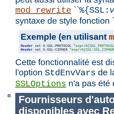
``
mod_rewrite
%{SSL:
syntaxe de style fonction `
Exemple (en utilisant
m
Header
 set X-SSL-PROTOCOL 
"expr=%{SSL_PROTOCO
Header
 set X-SSL-CIPHER 
"expr=%{SSL:SSL_CIPHE
Cette fonctionnalité est 
l'option
de l
StdEnvVars
n'a pas été 
SSLOptions
Fournisseurs d'auto
disponibles avec R