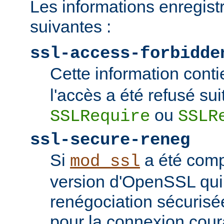
Les informations enregist
suivantes :
ssl-access-forbidde
Cette information conti
l'accès a été refusé sui
ou
SSLRequire
SSLR
ssl-secure-reneg
Si
a été comp
mod_ssl
version d'OpenSSL qui
renégociation sécurisée
pour la connexion couran