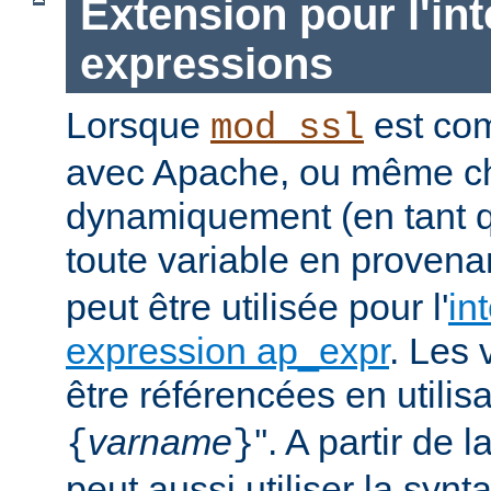
Extension pour l'int
expressions
Lorsque
est com
mod_ssl
avec Apache, ou même c
dynamiquement (en tant 
toute
variable
en provena
peut être utilisée pour l'
in
expression ap_expr
. Les 
être référencées en utilisa
varname
''. A partir de 
{
}
peut aussi utiliser la synt