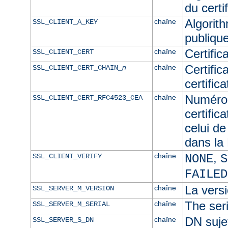
du certif
Algorith
chaîne
SSL_CLIENT_A_KEY
publique
Certific
chaîne
SSL_CLIENT_CERT
Certific
n
chaîne
SSL_CLIENT_CERT_CHAIN_
certific
Numéro 
chaîne
SSL_CLIENT_CERT_RFC4523_CEA
certific
celui de
dans l
,
chaîne
SSL_CLIENT_VERIFY
NONE
S
FAILED
La versi
chaîne
SSL_SERVER_M_VERSION
The seri
chaîne
SSL_SERVER_M_SERIAL
DN sujet
chaîne
SSL_SERVER_S_DN