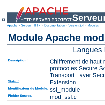
Serveu
Apache
>
Serveur HTTP
>
Documentation
>
Version 2.4
>
Modules
Module Apache mod
Langues 
Chiffrement de haut 
Description:
protocoles Secure So
Transport Layer Secu
Extension
Statut:
ssl_module
Identificateur de Module:
mod_ssl.c
Fichier Source: