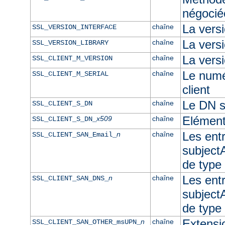
négocié
La vers
chaîne
SSL_VERSION_INTERFACE
La ver
chaîne
SSL_VERSION_LIBRARY
La versi
chaîne
SSL_CLIENT_M_VERSION
Le numér
chaîne
SSL_CLIENT_M_SERIAL
client
Le DN su
chaîne
SSL_CLIENT_S_DN
Elément
x509
chaîne
SSL_CLIENT_S_DN_
Les ent
n
chaîne
SSL_CLIENT_SAN_Email_
subjectA
de type
Les ent
n
chaîne
SSL_CLIENT_SAN_DNS_
subjectA
de typ
Extensi
n
chaîne
SSL_CLIENT_SAN_OTHER_msUPN_