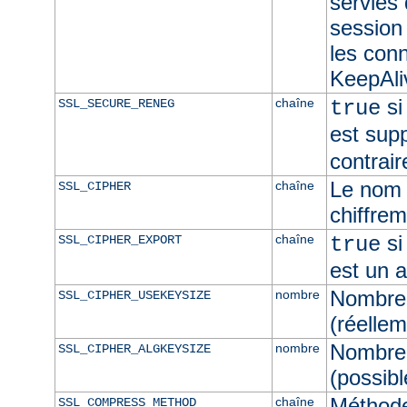
servies
session 
les con
KeepAliv
si
chaîne
SSL_SECURE_RENEG
true
est sup
contrair
Le nom 
chaîne
SSL_CIPHER
chiffre
si
chaîne
SSL_CIPHER_EXPORT
true
est un 
Nombre 
nombre
SSL_CIPHER_USEKEYSIZE
(réellem
Nombre 
nombre
SSL_CIPHER_ALGKEYSIZE
(possibl
Méthod
chaîne
SSL_COMPRESS_METHOD