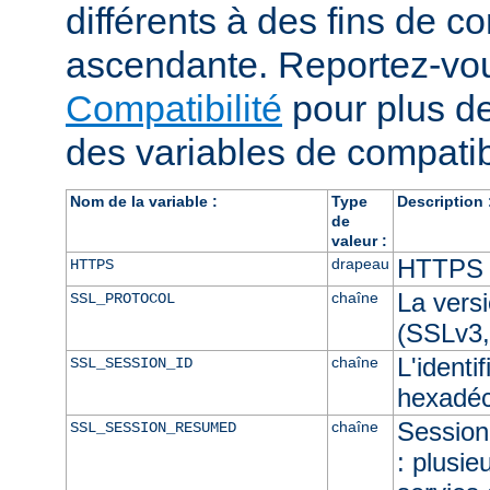
différents à des fins de co
ascendante. Reportez-vou
Compatibilité
pour plus de
des variables de compatibi
Nom de la variable :
Type
Description 
de
valeur :
HTTPS e
drapeau
HTTPS
La vers
chaîne
SSL_PROTOCOL
(SSLv3,
L'identi
chaîne
SSL_SESSION_ID
hexadéc
Session 
chaîne
SSL_SESSION_RESUMED
: plusie