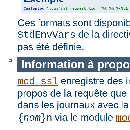
CustomLog
"logs/ssl_request_log"
"%t %h %{SSL
Ces formats sont disponib
de la direct
StdEnvVars
pas été définie.
Information à propo
enregistre des i
mod_ssl
propos de la requête que l
dans les journaux avec l
via le module
{
nom
}n
mo