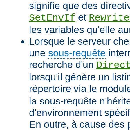
signifie que des directi
et
SetEnvIf
Rewrite
les variables qu'elle au
Lorsque le serveur che
une
sous-requête
inter
recherche d'un
Direc
lorsqu'il génère un list
répertoire via le modu
la sous-requête n'hérit
d'environnement spécif
En outre, à cause des 