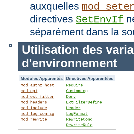
auxquelles
mod_sete
directives
ne
SetEnvIf
séparément dans la so
Utilisation des vari
d'environnement
Modules Apparentés
Directives Apparentées
mod_authz_host
Require
mod_cgi
CustomLog
mod_ext_filter
Deny
mod_headers
ExtFilterDefine
mod_include
Header
mod_log_config
LogFormat
mod_rewrite
RewriteCond
RewriteRule