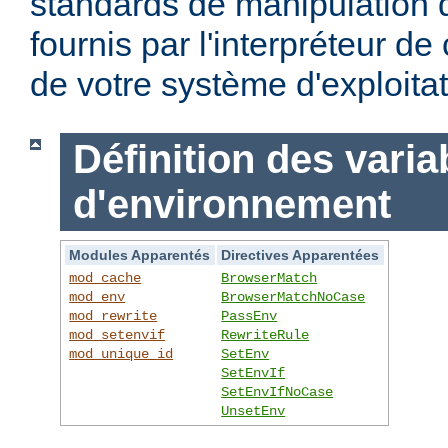
standards de manipulation 
fournis par l'interpréteur d
de votre système d'exploitat
Définition des varia
d'environnement
Modules Apparentés
Directives Apparentées
mod_cache
BrowserMatch
mod_env
BrowserMatchNoCase
mod_rewrite
PassEnv
mod_setenvif
RewriteRule
mod_unique_id
SetEnv
SetEnvIf
SetEnvIfNoCase
UnsetEnv