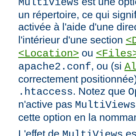
est une opti
MultiViews
un répertoire, ce qui signi
activée à l'aide d'une dir
l'intérieur d'une section
<
ou
<Location>
<Files
, ou (si
apache2.conf
A
correctement positionnée)
. Notez que
.htaccess
O
n'active pas
MultiViews
cette option en la nomman
L'effet de
est
MultiViews