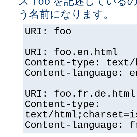
ス
を記述している
foo
う名前になります。
URI: foo
URI: foo.en.html
Content-type: text/
Content-language: e
URI: foo.fr.de.html
Content-type:
text/html;charset=i
Content-language: f