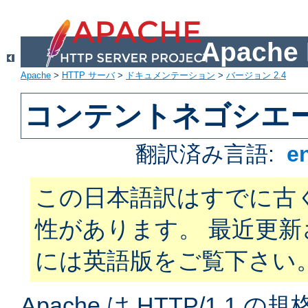
Apach
Apache
>
HTTP サーバ
>
ドキュメンテーション
>
バージョン 2.4
コンテントネゴシエ
翻訳済み言語:
e
この日本語訳はすでに古
性があります。 最近更
には英語版をご覧下さい
Apache は HTTP/1.1