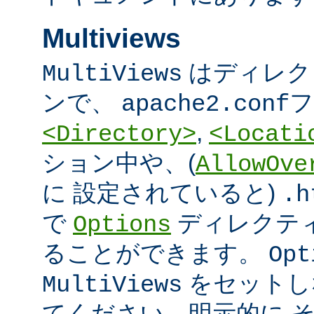
Multiviews
はディレク
MultiViews
ンで、
フ
apache2.conf
,
<Directory>
<Locati
ション中や、(
AllowOve
に 設定されていると)
.h
で
ディレクテ
Options
ることができます。
Opt
をセットし
MultiViews
てください。明示的に 