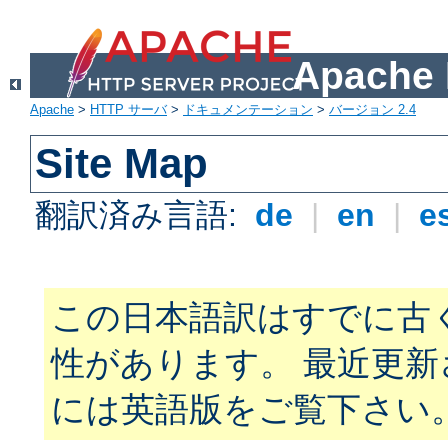
Apach
Apache
>
HTTP サーバ
>
ドキュメンテーション
>
バージョン 2.4
Site Map
翻訳済み言語:
de
|
en
|
e
この日本語訳はすでに古
性があります。 最近更
には英語版をご覧下さい