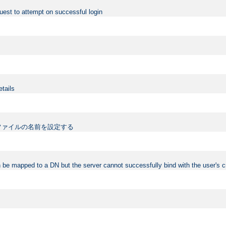
uest to attempt on successful login
etails
ファイルの名前を設定する
 be mapped to a DN but the server cannot successfully bind with the user's c