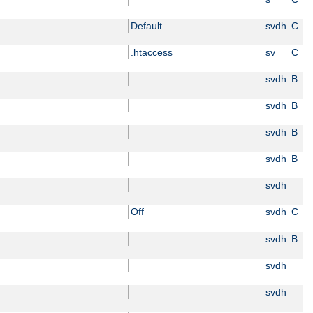
Default
svdh
C
.htaccess
sv
C
svdh
B
svdh
B
svdh
B
svdh
B
svdh
Off
svdh
C
svdh
B
svdh
svdh