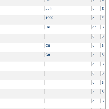
auth
dh
E
1000
s
E
On
dh
B
d
B
Off
d
B
Off
d
B
d
B
d
B
d
B
d
B
d
B