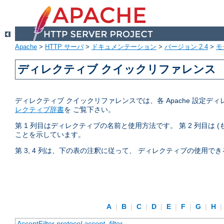
Apache
>
HTTP サーバ
>
ドキュメンテーション
>
バージョン 2.4
>
モ
ディレクティブ クイックリファレンス
ディレクティブ クイックリファレンスでは、各 Apache 設
レクティブ辞書
を ご覧下さい。
第 1 列目はディレクティブの名前と使用方法です。 第 2 列目は
ことを示しています。
第 3, 4 列は、下の表の注釈に従って、 ディレクティブの使用
A
|
B
|
C
|
D
|
E
|
F
|
G
|
H
|
AcceptFilter
protocol
accept_filter