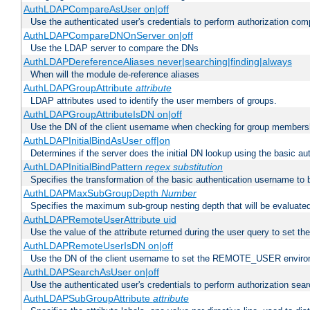
AuthLDAPCompareAsUser on|off
Use the authenticated user's credentials to perform authorization co
AuthLDAPCompareDNOnServer on|off
Use the LDAP server to compare the DNs
AuthLDAPDereferenceAliases never|searching|finding|always
When will the module de-reference aliases
AuthLDAPGroupAttribute
attribute
LDAP attributes used to identify the user members of groups.
AuthLDAPGroupAttributeIsDN on|off
Use the DN of the client username when checking for group members
AuthLDAPInitialBindAsUser off|on
Determines if the server does the initial DN lookup using the basic a
AuthLDAPInitialBindPattern
regex
substitution
Specifies the transformation of the basic authentication username to
AuthLDAPMaxSubGroupDepth
Number
Specifies the maximum sub-group nesting depth that will be evaluated
AuthLDAPRemoteUserAttribute uid
Use the value of the attribute returned during the user query to se
AuthLDAPRemoteUserIsDN on|off
Use the DN of the client username to set the REMOTE_USER environ
AuthLDAPSearchAsUser on|off
Use the authenticated user's credentials to perform authorization sea
AuthLDAPSubGroupAttribute
attribute