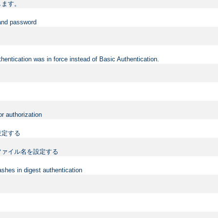
します。
 and password
hentication was in force instead of Basic Authentication.
or authorization
設定する
ファイル名を設定する
shes in digest authentication