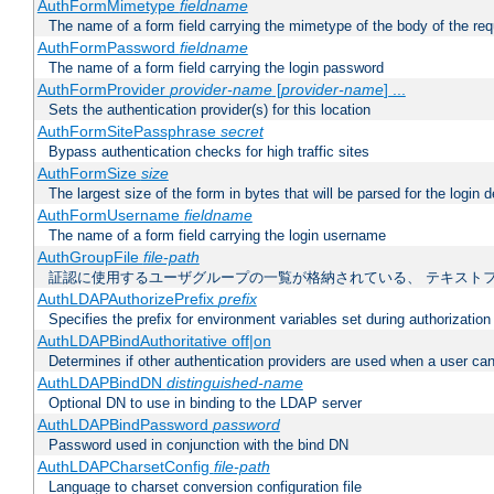
AuthFormMimetype
fieldname
The name of a form field carrying the mimetype of the body of the req
AuthFormPassword
fieldname
The name of a form field carrying the login password
AuthFormProvider
provider-name
[
provider-name
] ...
Sets the authentication provider(s) for this location
AuthFormSitePassphrase
secret
Bypass authentication checks for high traffic sites
AuthFormSize
size
The largest size of the form in bytes that will be parsed for the login d
AuthFormUsername
fieldname
The name of a form field carrying the login username
AuthGroupFile
file-path
証認に使用するユーザグループの一覧が格納されている、 テキスト
AuthLDAPAuthorizePrefix
prefix
Specifies the prefix for environment variables set during authorization
AuthLDAPBindAuthoritative off|on
Determines if other authentication providers are used when a user can
AuthLDAPBindDN
distinguished-name
Optional DN to use in binding to the LDAP server
AuthLDAPBindPassword
password
Password used in conjunction with the bind DN
AuthLDAPCharsetConfig
file-path
Language to charset conversion configuration file