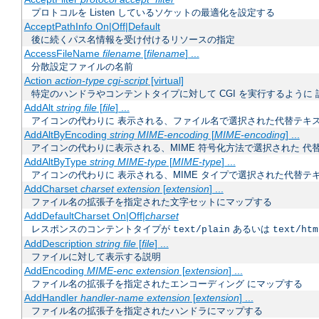
プロトコルを Listen しているソケットの最適化を設定する
AcceptPathInfo On|Off|Default
後に続くパス名情報を受け付けるリソースの指定
AccessFileName
filename
[
filename
] ...
分散設定ファイルの名前
Action
action-type
cgi-script
[virtual]
特定のハンドラやコンテントタイプに対して CGI を実行するように 
AddAlt
string
file
[
file
] ...
アイコンの代わりに 表示される、ファイル名で選択された代替テキ
AddAltByEncoding
string
MIME-encoding
[
MIME-encoding
] ...
アイコンの代わりに表示される、MIME 符号化方法で選択された 代
AddAltByType
string
MIME-type
[
MIME-type
] ...
アイコンの代わりに 表示される、MIME タイプで選択された代替テ
AddCharset
charset
extension
[
extension
] ...
ファイル名の拡張子を指定された文字セットにマップする
AddDefaultCharset On|Off|
charset
レスポンスのコンテントタイプが
あるいは
text/plain
text/htm
AddDescription
string
file
[
file
] ...
ファイルに対して表示する説明
AddEncoding
MIME-enc
extension
[
extension
] ...
ファイル名の拡張子を指定されたエンコーディング にマップする
AddHandler
handler-name
extension
[
extension
] ...
ファイル名の拡張子を指定されたハンドラにマップする