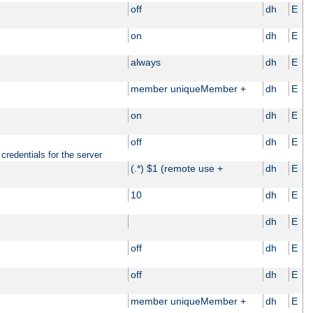
off
dh
E
on
dh
E
always
dh
E
member uniqueMember +
dh
E
on
dh
E
off
dh
E
credentials for the server
(.*) $1 (remote use +
dh
E
10
dh
E
dh
E
off
dh
E
off
dh
E
member uniqueMember +
dh
E