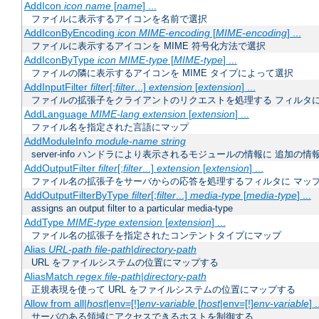
AddIcon
icon
name
[
name
] ...
ファイルに表示するアイコンを名前で選択
AddIconByEncoding
icon
MIME-encoding
[
MIME-encoding
] ...
ファイルに表示するアイコンを MIME 符号化方法で選択
AddIconByType
icon
MIME-type
[
MIME-type
] ...
ファイルの隣に表示するアイコンを MIME タイプによって選択
AddInputFilter
filter
[;
filter
...]
extension
[
extension
] ...
ファイルの拡張子をクライアントのリクエストを処理する フィルタ
AddLanguage
MIME-lang
extension
[
extension
] ...
ファイル名を指定された言語にマップ
AddModuleInfo
module-name
string
server-info ハンドラにより表示されるモジュールの情報に 追加の
AddOutputFilter
filter
[;
filter
...]
extension
[
extension
] ...
ファイル名の拡張子をサーバからの応答を処理するフィルタに マッ
AddOutputFilterByType
filter
[;
filter
...]
media-type
[
media-type
] ...
assigns an output filter to a particular media-type
AddType
MIME-type
extension
[
extension
] ...
ファイル名の拡張子を指定されたコンテントタイプにマップ
Alias
URL-path
file-path
|
directory-path
URL をファイルシステムの位置にマップする
AliasMatch
regex
file-path
|
directory-path
正規表現を使って URL をファイルシステムの位置にマップする
Allow from all|
host
|env=[!]
env-variable
[
host
|env=[!]
env-variable
] .
サーバのある領域にアクセスできるホストを制御する