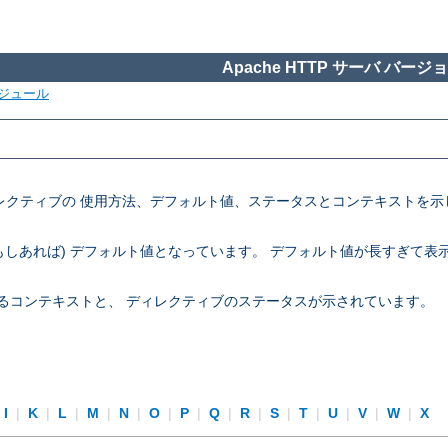
Apache HTTP サーバ バージョン
ジュール
定ディレクティブの 使用方法、デフォルト値、ステータスとコンテキスト
 (もしあれば) デフォルト値となっています。 デフォルト値が長すぎて
できるコンテキストと、 ディレクティブのステータスが示されています。
I
|
K
|
L
|
M
|
N
|
O
|
P
|
Q
|
R
|
S
|
T
|
U
|
V
|
W
|
X