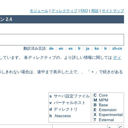
モジュール
|
ディレクティブ
|
FAQ
|
用語
|
サイトマップ
 2.4
翻訳済み言語:
de
|
en
|
es
|
fr
|
ja
|
ko
|
tr
|
zh-cn
を示しています。 各ディレクティブの、より詳しい情報に関しては
ディ
表示しきれない場合は、途中まで表示した上で、、 「 + 」で続きがある
C
Core
s
サーバ設定ファイル
M
MPM
v
バーチャルホスト
B
Base
d
ディレクトリ
E
Extension
X
Experimental
h
.htaccess
T
External
s
C