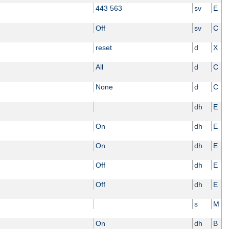
443 563
sv
E
Off
sv
C
reset
d
X
All
d
C
None
d
C
dh
E
On
dh
E
On
dh
E
Off
dh
E
Off
dh
E
s
M
On
dh
B