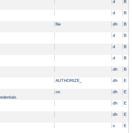
d
B
d
B
file
dh
B
d
B
d
B
d
B
dh
B
AUTHORIZE_
dh
E
on
dh
E
redentials.
dh
E
dh
E
s
E