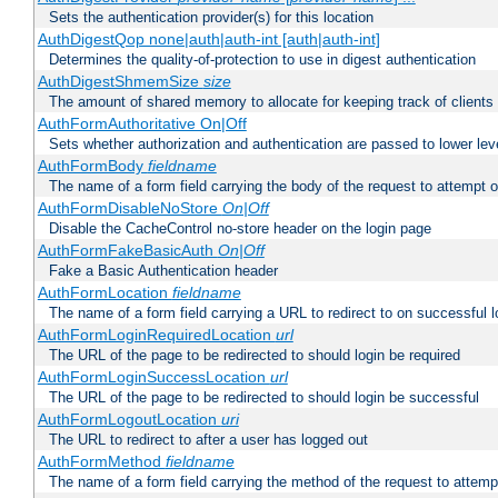
Sets the authentication provider(s) for this location
AuthDigestQop none|auth|auth-int [auth|auth-int]
Determines the quality-of-protection to use in digest authentication
AuthDigestShmemSize
size
The amount of shared memory to allocate for keeping track of clients
AuthFormAuthoritative On|Off
Sets whether authorization and authentication are passed to lower le
AuthFormBody
fieldname
The name of a form field carrying the body of the request to attempt 
AuthFormDisableNoStore
On|Off
Disable the CacheControl no-store header on the login page
AuthFormFakeBasicAuth
On|Off
Fake a Basic Authentication header
AuthFormLocation
fieldname
The name of a form field carrying a URL to redirect to on successful l
AuthFormLoginRequiredLocation
url
The URL of the page to be redirected to should login be required
AuthFormLoginSuccessLocation
url
The URL of the page to be redirected to should login be successful
AuthFormLogoutLocation
uri
The URL to redirect to after a user has logged out
AuthFormMethod
fieldname
The name of a form field carrying the method of the request to attemp