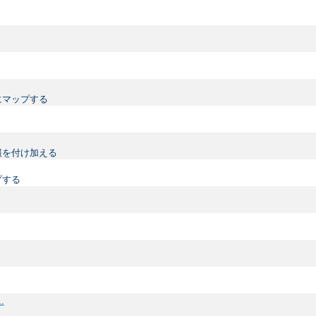
にマップする
情報を付け加える
プする
..