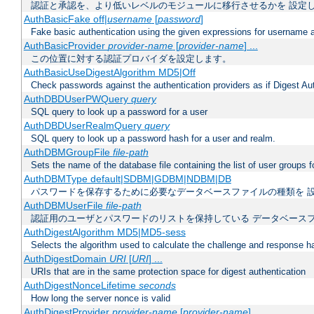
認証と承認を、より低いレベルのモジュールに移行させるかを 設定
AuthBasicFake off|
username
[
password
]
Fake basic authentication using the given expressions for username
AuthBasicProvider
provider-name
[
provider-name
] ...
この位置に対する認証プロバイダを設定します。
AuthBasicUseDigestAlgorithm MD5|Off
Check passwords against the authentication providers as if Digest Aut
AuthDBDUserPWQuery
query
SQL query to look up a password for a user
AuthDBDUserRealmQuery
query
SQL query to look up a password hash for a user and realm.
AuthDBMGroupFile
file-path
Sets the name of the database file containing the list of user groups f
AuthDBMType default|SDBM|GDBM|NDBM|DB
パスワードを保存するために必要なデータベースファイルの種類を 
AuthDBMUserFile
file-path
認証用のユーザとパスワードのリストを保持している データベース
AuthDigestAlgorithm MD5|MD5-sess
Selects the algorithm used to calculate the challenge and response ha
AuthDigestDomain
URI
[
URI
] ...
URIs that are in the same protection space for digest authentication
AuthDigestNonceLifetime
seconds
How long the server nonce is valid
AuthDigestProvider
provider-name
[
provider-name
] ...