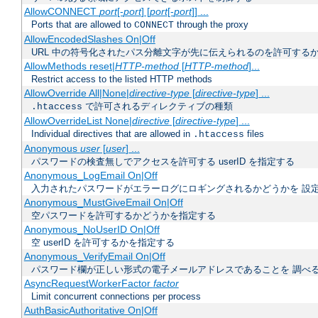
AllowCONNECT
port
[-
port
] [
port
[-
port
]] ...
Ports that are allowed to
through the proxy
CONNECT
AllowEncodedSlashes On|Off
URL 中の符号化されたパス分離文字が先に伝えられるのを許可するか
AllowMethods reset|
HTTP-method
[
HTTP-method
]...
Restrict access to the listed HTTP methods
AllowOverride All|None|
directive-type
[
directive-type
] ...
で許可されるディレクティブの種類
.htaccess
AllowOverrideList None|
directive
[
directive-type
] ...
Individual directives that are allowed in
files
.htaccess
Anonymous
user
[
user
] ...
パスワードの検査無しでアクセスを許可する userID を指定する
Anonymous_LogEmail On|Off
入力されたパスワードがエラーログにロギングされるかどうかを 設
Anonymous_MustGiveEmail On|Off
空パスワードを許可するかどうかを指定する
Anonymous_NoUserID On|Off
空 userID を許可するかを指定する
Anonymous_VerifyEmail On|Off
パスワード欄が正しい形式の電子メールアドレスであることを 調べ
AsyncRequestWorkerFactor
factor
Limit concurrent connections per process
AuthBasicAuthoritative On|Off