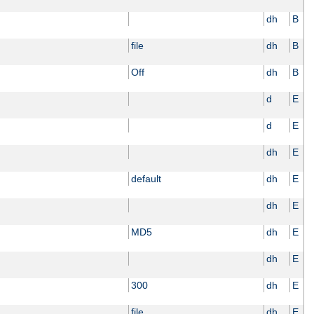
dh
B
file
dh
B
Off
dh
B
d
E
d
E
dh
E
default
dh
E
dh
E
MD5
dh
E
dh
E
300
dh
E
file
dh
E