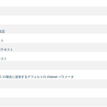
設定
スト
替テキスト
キスト
の場合に追加するデフォルトの charset パラメータ
l