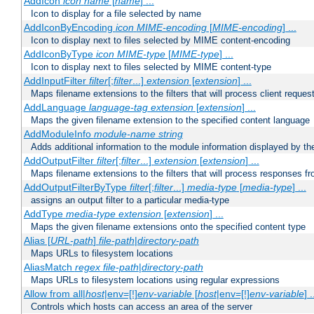
AddIcon
icon
name
[
name
] ...
Icon to display for a file selected by name
AddIconByEncoding
icon
MIME-encoding
[
MIME-encoding
] ...
Icon to display next to files selected by MIME content-encoding
AddIconByType
icon
MIME-type
[
MIME-type
] ...
Icon to display next to files selected by MIME content-type
AddInputFilter
filter
[;
filter
...]
extension
[
extension
] ...
Maps filename extensions to the filters that will process client reques
AddLanguage
language-tag
extension
[
extension
] ...
Maps the given filename extension to the specified content language
AddModuleInfo
module-name
string
Adds additional information to the module information displayed by the
AddOutputFilter
filter
[;
filter
...]
extension
[
extension
] ...
Maps filename extensions to the filters that will process responses fr
AddOutputFilterByType
filter
[;
filter
...]
media-type
[
media-type
] ...
assigns an output filter to a particular media-type
AddType
media-type
extension
[
extension
] ...
Maps the given filename extensions onto the specified content type
Alias [
URL-path
]
file-path
|
directory-path
Maps URLs to filesystem locations
AliasMatch
regex
file-path
|
directory-path
Maps URLs to filesystem locations using regular expressions
Allow from all|
host
|env=[!]
env-variable
[
host
|env=[!]
env-variable
] .
Controls which hosts can access an area of the server