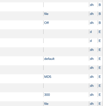
dh
B
file
dh
B
Off
dh
B
d
E
d
E
dh
E
default
dh
E
dh
E
MD5
dh
E
dh
E
300
dh
E
file
dh
E