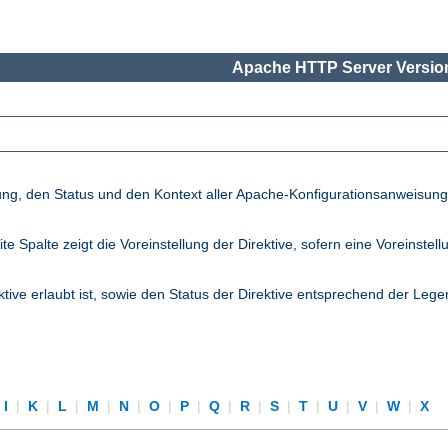
Apache HTTP Server Version
lung, den Status und den Kontext aller Apache-Konfigurationsanweisun
palte zeigt die Voreinstellung der Direktive, sofern eine Voreinstellung
ktive erlaubt ist, sowie den Status der Direktive entsprechend der Lege
I
|
K
|
L
|
M
|
N
|
O
|
P
|
Q
|
R
|
S
|
T
|
U
|
V
|
W
|
X