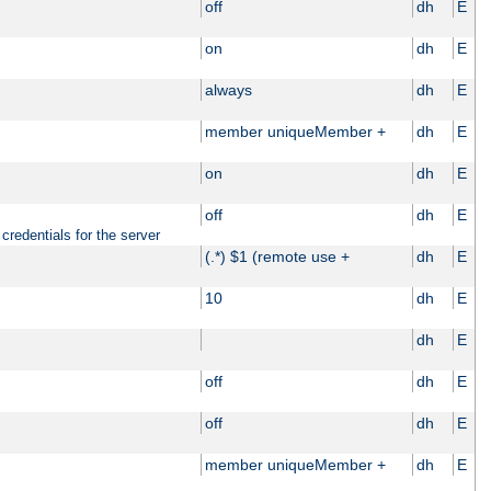
off
dh
E
on
dh
E
always
dh
E
member uniqueMember +
dh
E
on
dh
E
off
dh
E
credentials for the server
(.*) $1 (remote use +
dh
E
10
dh
E
dh
E
off
dh
E
off
dh
E
member uniqueMember +
dh
E