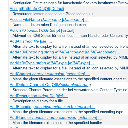
Konfiguriert Optimierungen für lauschende Sockets bestimmter Protok
AcceptPathInfo On|Off|Default
Ressourcen lassen angehängte Pfadangaben zu
AccessFileName
Dateiname
[
Dateiname
] ...
Name der dezentralen Konfigurationsdateien
Action
Aktionsart
CGI-Skript
[virtual]
Aktiviert ein CGI-Skript für einen bestimmten Handler oder Content-T
AddAlt
string
file
[
file
] ...
Alternate text to display for a file, instead of an icon selected by file
AddAltByEncoding
string
MIME-encoding
[
MIME-encoding
] ...
Alternate text to display for a file instead of an icon selected by MI
AddAltByType
string
MIME-type
[
MIME-type
] ...
Alternate text to display for a file, instead of an icon selected by MI
AddCharset
charset
extension
[
extension
] ...
Maps the given filename extensions to the specified content charset
AddDefaultCharset On|Off|
Zeichenkodierung
Standard-Charset-Parameter, der bei Antworten vom Content-Type
te
AddDescription
string file
[
file
] ...
Description to display for a file
AddEncoding
encoding
extension
[
extension
] ...
Maps the given filename extensions to the specified encoding type
AddHandler
handler-name
extension
[
extension
] ...
Maps the filename extensions to the specified handler