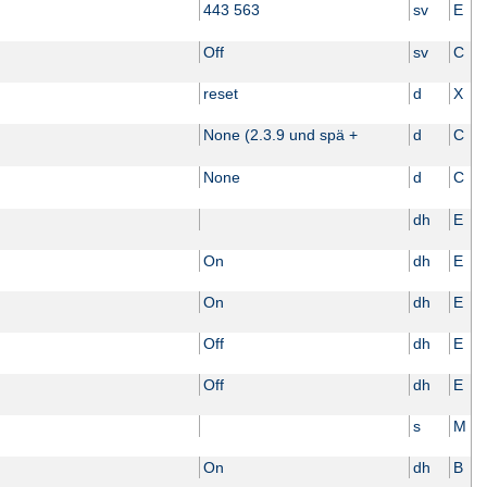
443 563
sv
E
Off
sv
C
reset
d
X
None (2.3.9 und spä +
d
C
None
d
C
dh
E
On
dh
E
On
dh
E
Off
dh
E
Off
dh
E
s
M
On
dh
B