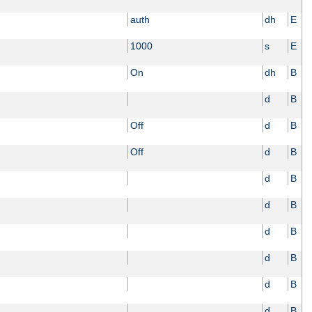
auth
dh
E
1000
s
E
On
dh
B
d
B
Off
d
B
Off
d
B
d
B
d
B
d
B
d
B
d
B
d
B