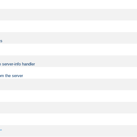
ts
 server-info handler
om the server
..