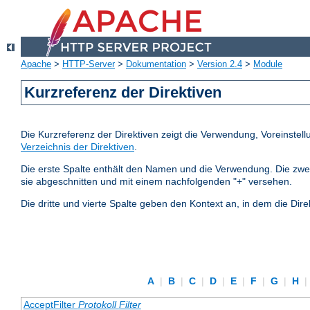
Apache
>
HTTP-Server
>
Dokumentation
>
Version 2.4
>
Module
Kurzreferenz der Direktiven
Die Kurzreferenz der Direktiven zeigt die Verwendung, Voreinstel
Verzeichnis der Direktiven
.
Die erste Spalte enthält den Namen und die Verwendung. Die zweite S
sie abgeschnitten und mit einem nachfolgenden "+" versehen.
Die dritte und vierte Spalte geben den Kontext an, in dem die Dire
A
|
B
|
C
|
D
|
E
|
F
|
G
|
H
|
AcceptFilter
Protokoll
Filter