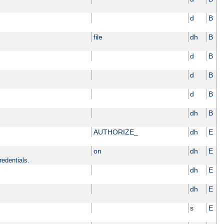
d
B
file
dh
B
d
B
d
B
d
B
dh
B
AUTHORIZE_
dh
E
on
dh
E
redentials.
dh
E
dh
E
s
E