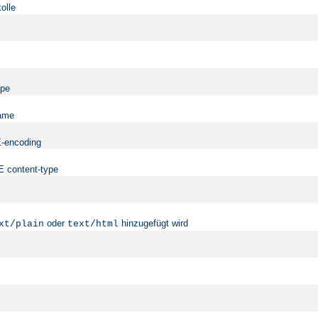
olle
ype
name
ME-encoding
ME content-type
oder
hinzugefügt wird
xt/plain
text/html