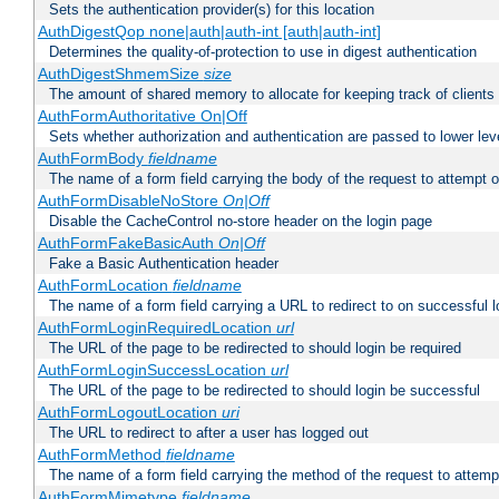
Sets the authentication provider(s) for this location
AuthDigestQop none|auth|auth-int [auth|auth-int]
Determines the quality-of-protection to use in digest authentication
AuthDigestShmemSize
size
The amount of shared memory to allocate for keeping track of clients
AuthFormAuthoritative On|Off
Sets whether authorization and authentication are passed to lower le
AuthFormBody
fieldname
The name of a form field carrying the body of the request to attempt 
AuthFormDisableNoStore
On|Off
Disable the CacheControl no-store header on the login page
AuthFormFakeBasicAuth
On|Off
Fake a Basic Authentication header
AuthFormLocation
fieldname
The name of a form field carrying a URL to redirect to on successful l
AuthFormLoginRequiredLocation
url
The URL of the page to be redirected to should login be required
AuthFormLoginSuccessLocation
url
The URL of the page to be redirected to should login be successful
AuthFormLogoutLocation
uri
The URL to redirect to after a user has logged out
AuthFormMethod
fieldname
The name of a form field carrying the method of the request to attemp
AuthFormMimetype
fieldname