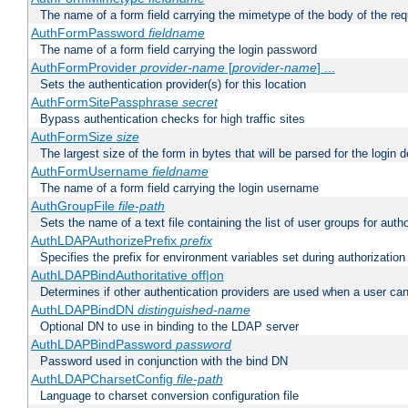
The name of a form field carrying the mimetype of the body of the req
AuthFormPassword
fieldname
The name of a form field carrying the login password
AuthFormProvider
provider-name
[
provider-name
] ...
Sets the authentication provider(s) for this location
AuthFormSitePassphrase
secret
Bypass authentication checks for high traffic sites
AuthFormSize
size
The largest size of the form in bytes that will be parsed for the login d
AuthFormUsername
fieldname
The name of a form field carrying the login username
AuthGroupFile
file-path
Sets the name of a text file containing the list of user groups for autho
AuthLDAPAuthorizePrefix
prefix
Specifies the prefix for environment variables set during authorization
AuthLDAPBindAuthoritative off|on
Determines if other authentication providers are used when a user can
AuthLDAPBindDN
distinguished-name
Optional DN to use in binding to the LDAP server
AuthLDAPBindPassword
password
Password used in conjunction with the bind DN
AuthLDAPCharsetConfig
file-path
Language to charset conversion configuration file