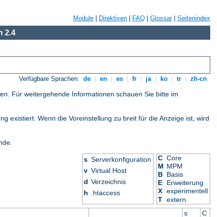
Module
|
Direktiven
|
FAQ
|
Glossar
|
Seitenindex
 2.4
Verfügbare Sprachen:
de
|
en
|
es
|
fr
|
ja
|
ko
|
tr
|
zh-cn
gen. Für weitergehende Informationen schauen Sie bitte im
 existiert. Wenn die Voreinstellung zu breit für die Anzeige ist, wird
nde.
C
Core
s
Serverkonfiguration
M
MPM
v
Virtual Host
B
Basis
d
Verzeichnis
E
Erweiterung
X
experimentell
h
.htaccess
T
extern
s
C