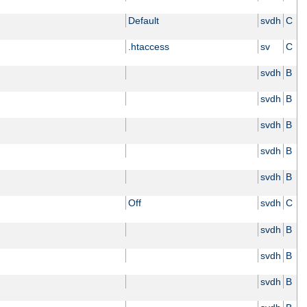
Default
svdh
C
.htaccess
sv
C
svdh
B
svdh
B
svdh
B
svdh
B
svdh
B
Off
svdh
C
svdh
B
svdh
B
svdh
B