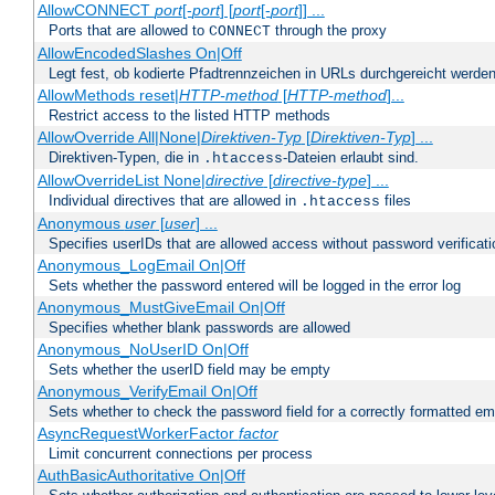
AllowCONNECT
port
[-
port
] [
port
[-
port
]] ...
Ports that are allowed to
through the proxy
CONNECT
AllowEncodedSlashes On|Off
Legt fest, ob kodierte Pfadtrennzeichen in URLs durchgereicht werden
AllowMethods reset|
HTTP-method
[
HTTP-method
]...
Restrict access to the listed HTTP methods
AllowOverride All|None|
Direktiven-Typ
[
Direktiven-Typ
] ...
Direktiven-Typen, die in
-Dateien erlaubt sind.
.htaccess
AllowOverrideList None|
directive
[
directive-type
] ...
Individual directives that are allowed in
files
.htaccess
Anonymous
user
[
user
] ...
Specifies userIDs that are allowed access without password verificati
Anonymous_LogEmail On|Off
Sets whether the password entered will be logged in the error log
Anonymous_MustGiveEmail On|Off
Specifies whether blank passwords are allowed
Anonymous_NoUserID On|Off
Sets whether the userID field may be empty
Anonymous_VerifyEmail On|Off
Sets whether to check the password field for a correctly formatted em
AsyncRequestWorkerFactor
factor
Limit concurrent connections per process
AuthBasicAuthoritative On|Off