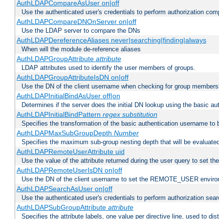
AuthLDAPCompareAsUser on|off
Use the authenticated user's credentials to perform authorization co
AuthLDAPCompareDNOnServer on|off
Use the LDAP server to compare the DNs
AuthLDAPDereferenceAliases never|searching|finding|always
When will the module de-reference aliases
AuthLDAPGroupAttribute
attribute
LDAP attributes used to identify the user members of groups.
AuthLDAPGroupAttributeIsDN on|off
Use the DN of the client username when checking for group members
AuthLDAPInitialBindAsUser off|on
Determines if the server does the initial DN lookup using the basic a
AuthLDAPInitialBindPattern
regex
substitution
Specifies the transformation of the basic authentication username to
AuthLDAPMaxSubGroupDepth
Number
Specifies the maximum sub-group nesting depth that will be evaluated
AuthLDAPRemoteUserAttribute uid
Use the value of the attribute returned during the user query to se
AuthLDAPRemoteUserIsDN on|off
Use the DN of the client username to set the REMOTE_USER environ
AuthLDAPSearchAsUser on|off
Use the authenticated user's credentials to perform authorization sea
AuthLDAPSubGroupAttribute
attribute
Specifies the attribute labels, one value per directive line, used to d