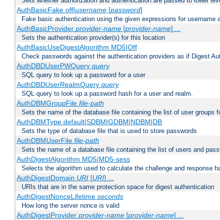
Sets whether authorization and authentication are passed to lower le
AuthBasicFake off|
username
[
password
]
Fake basic authentication using the given expressions for username
AuthBasicProvider
provider-name
[
provider-name
] ...
Sets the authentication provider(s) for this location
AuthBasicUseDigestAlgorithm MD5|Off
Check passwords against the authentication providers as if Digest Aut
AuthDBDUserPWQuery
query
SQL query to look up a password for a user
AuthDBDUserRealmQuery
query
SQL query to look up a password hash for a user and realm.
AuthDBMGroupFile
file-path
Sets the name of the database file containing the list of user groups f
AuthDBMType default|SDBM|GDBM|NDBM|DB
Sets the type of database file that is used to store passwords
AuthDBMUserFile
file-path
Sets the name of a database file containing the list of users and pass
AuthDigestAlgorithm MD5|MD5-sess
Selects the algorithm used to calculate the challenge and response ha
AuthDigestDomain
URI
[
URI
] ...
URIs that are in the same protection space for digest authentication
AuthDigestNonceLifetime
seconds
How long the server nonce is valid
AuthDigestProvider
provider-name
[
provider-name
] ...