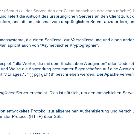
er
(
Anm.d.Ü.:
der Server, den der Client tatsächlich erreichen möchte)
l
und liefert die Antwort des ursprünglichen Servers an den Client zurü
efern, anstatt ihn jedesmal vom ursprünglichen Server anzufordern, un
gssysteme, die einen Schlüssel zur Verschlüsselung und einen ander
n spricht auch von "Asymetrischer Kryptographie".
eispiel: "alle Wörter, die mit dem Buchstaben A beginnen" oder "Jede
e Art und Weise die Anwendung bestimmter Eigenschaften auf eine Ausw
t "
" beschrieben werden. Der Apache verwend
/images/.*(jpg|gif)$
nglicher Server
erscheint. Dies ist nützlich, um den tatsächlichen Serv
on entwickeltes Protokoll zur allgemeinen Authentisierung und Versc
ransfer Protocol (HTTP) über SSL.