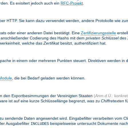
rden. Es exisitert jedoch auch ein
RFC-Projekt
.
ber HTTP. Sie kann dazu verwendet werden, andere Protokolle wie zum 
ifikats oder einer anderen Datei bestätigt. Eine
Zertifizierungsstelle
erstel
anschließender Codierung des Hashs mit dem
privaten Schlüssel
des Z
twerkeinheit, welche das
Zertifikat
besitzt, authentifiziert hat.
Apache in einem oder mehreren Punkten steuert. Direktiven werden in
Module
, die bei Bedarf geladen werden können.
, um den Exportbesimmungen der Vereinigten Staaten
(
Anm.d.Ü.:
konkret:
are ist auf eine kurze Schlüssellänge begrenzt, was zu
Chiffretexten
fü
zu sendende Daten angewendet wird. Eingabefilter verarbeiten vom Cl
Der Ausgabefilter
beispielsweise untersucht Dokumente nac
INCLUDES