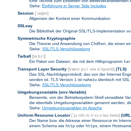
Eine Technik zum Einbetten von weiterverarbeitenden
Siehe:
Einführung in Server Side Includes
Session
[ˈseʃən]
Allgemein der Kontext einer Kommunikation.
SSLeay
Die Bibliothek der Original-SSL/TLS-Implementation vo
Symmetrische Kryptographie
Die Theorie und Anwendung von
Chiffren
, die einen e
Siehe:
SSL/TLS-Verschlüsselung
Tarball
[taːbɔːl]
Ein Paket von Dateien, die mit dem Hilfsprogramm
tar
Transport Layer Security
[trænsˈpɔːt ˈeiə siˈkjuəriti]
(TLS)
Das SSL-Nachfolgeprotokoll, das von der Internet Eng
worden ist. TLS Version 1 ist nahezu identisch mit SSL 
Siehe:
SSL/TLS-Verschlüsseliung
Umgebungsvariable
(env-Variable)
Benannte, von der Betriebssystem-Shell verwaltete Va
die ebenfalls Umgebungsvariablen genannt werden, die 
Siehe:
Umgebungsvariablen im Apache
Uniform Resource Locator
[ˈjuːnifɔːm riˈsɔːs ləuˈkeitə]
(URL
Der Name bzw. die Adresse einer Ressource im Internet
einem Schema wie
oder
, einem Hostnamen
http
https