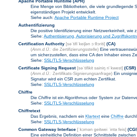
Apache Portable Runtime
(APR)
Eine Menge von Bibliotheken, die viele grundlegende 
eigenständigen Projekt entwickelt.
Siehe auch:
Apache Portable Runtime Project
Authentifizierung
Die positive Identifizierung einer Netzwerkeinheit, wie 
Siehe:
Authentisierung, Autorisierung und Zugriffskontr
Certification Authority
[səˈtifiˈkeiʃən ɔːθɔriti]
(CA)
(
Anm.d.Ü.:
die Zertifizierungsstelle)
Eine vertrauenswürd
um sicherzustellen, dass eine CA den Inhaber eines Zerti
Siehe:
SSL/TLS-Verschlüsselung
Certificate Signing Request
[səˈtifikit sainiŋ riˈkwest]
(CSR)
(
Anm.d.Ü.:
Zertifikats-Signierungsanfrage)
Ein unsigni
Signatur wird ein CSR zum echten Zertifikat.
Siehe:
SSL/TLS-Verschlüsselung
Chiffre
Die
Chiffre
ist ein Algorithmus oder System zur Datenv
Siehe:
SSL/TLS-Verschlüsselung
Chiffretext
Das Ergebnis, nachdem ein
Klartext
eine
Chiffre
durchl
Siehe:
SSL/TLS-Verschlüsselung
Common Gateway Interface
[ˈkɔmən geitwei ˈintəːfeis]
(CGI
Eine einheitliche Definition einer Schnittstelle zwi