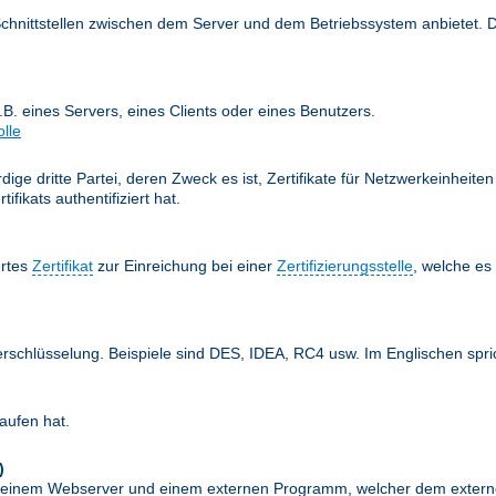
Schnittstellen zwischen dem Server und dem Betriebssystem anbietet. 
z.B. eines Servers, eines Clients oder eines Benutzers.
olle
ige dritte Partei, deren Zweck es ist, Zertifikate für Netzwerkeinheit
fikats authentifiziert hat.
ertes
Zertifikat
zur Einreichung bei einer
Zertifizierungsstelle
, welche e
erschlüsselung. Beispiele sind DES, IDEA, RC4 usw. Im Englischen spr
aufen hat.
)
schen einem Webserver und einem externen Programm, welcher dem exte