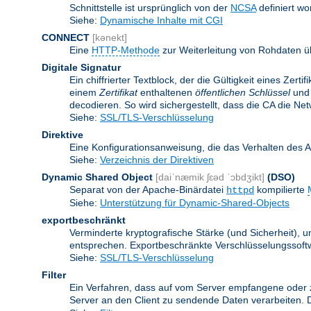
Schnittstelle ist ursprünglich von der
NCSA
definiert wo
Siehe:
Dynamische Inhalte mit CGI
CONNECT
[kənekt]
Eine
HTTP-Methode
zur Weiterleitung von Rohdaten ü
Digitale Signatur
Ein chiffrierter Textblock, der die Gültigkeit eines Zert
einem
Zertifikat
enthaltenen
öffentlichen Schlüssel
und 
decodieren. So wird sichergestellt, dass die CA die Ne
Siehe:
SSL/TLS-Verschlüsselung
Direktive
Eine Konfigurationsanweisung, die das Verhalten des 
Siehe:
Verzeichnis der Direktiven
Dynamic Shared Object
[daiˈnæmik ʃɛəd ˈɔbdʒikt]
(DSO)
Separat von der Apache-Binärdatei
kompilierte
httpd
Siehe:
Unterstützung für Dynamic-Shared-Objects
exportbeschränkt
Verminderte kryptografische Stärke (und Sicherheit)
entsprechen. Exportbeschränkte Verschlüsselungssoftw
Siehe:
SSL/TLS-Verschlüsselung
Filter
Ein Verfahren, dass auf vom Server empfangene oder 
Server an den Client zu sendende Daten verarbeiten. 