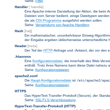
Siehe:
Filter
Handler
[ˈhændlə]
Eine Apache-interne Darstellung der Aktion, die beim A
Dateien vom Server bedient, einige Dateitypen werden
die als
CGI-Programme
ausgeführt werden sollen.
Siehe:
Verwendung von Apache-Handlern
Hash
[hæʃ]
Ein mathematischer, unumkehrbarer Einweg-Algorithmus
der Eingabe ergeben üblischerweise unterschiedliche
Header
[hedə]
Der Teil der
HTTP
-Anfrage und -Antwort, der vor den e
.htaccess
Eine
Konfigurationsdatei
, die innerhalb des Web-Verze
enthält. Trotz ihres Namens kann diese Datei nahezu alle
Siehe:
Konfigurationsdateien
apache2.conf
Die
Haupt-Konfigurationsdatei
ist
/etc/apache2/apac
Siehe:
Konfigurationsdateien
HTTPS
Das HyperText-Transfer-Protokoll (Secure), der Stan
Siehe:
SSL/TLS-Verschlüsselung
HyperText-Transfer-Protokoll
(HTTP)