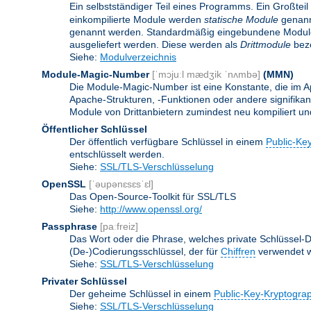
Ein selbstständiger Teil eines Programms. Ein Großteil
einkompilierte Module werden
statische Module
genannt
genannt werden. Standardmäßig eingebundene Modu
ausgeliefert werden. Diese werden als
Drittmodule
beze
Siehe:
Modulverzeichnis
Module-Magic-Number
[ˈmɔjuːl mædʒik ˈnʌmbə]
(
MMN
)
Die Module-Magic-Number ist eine Konstante, die im Ap
Apache-Strukturen, -Funktionen oder andere signifikan
Module von Drittanbietern zumindest neu kompiliert u
Öffentlicher Schlüssel
Der öffentlich verfügbare Schlüssel in einem
Public-Ke
entschlüsselt werden.
Siehe:
SSL/TLS-Verschlüsselung
OpenSSL
[ˈəupənɛsɛsˈɛl]
Das Open-Source-Toolkit für SSL/TLS
Siehe:
http://www.openssl.org/
Passphrase
[paːfreiz]
Das Wort oder die Phrase, welches private Schlüssel-Da
(De-)Codierungsschlüssel, der für
Chiffren
verwendet w
Siehe:
SSL/TLS-Verschlüsselung
Privater Schlüssel
Der geheime Schlüssel in einem
Public-Key-Kryptogra
Siehe:
SSL/TLS-Verschlüsselung