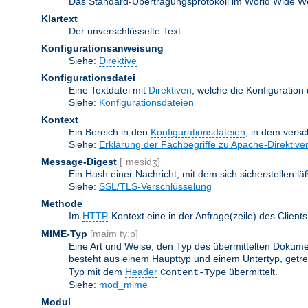
Das Standard-Übertragungsprotokoll im World Wide Web.
Klartext
Der unverschlüsselte Text.
Konfigurationsanweisung
Siehe:
Direktive
Konfigurationsdatei
Eine Textdatei mit
Direktiven
, welche die Konfiguration
Siehe:
Konfigurationsdateien
Kontext
Ein Bereich in den
Konfigurationsdateien
, in dem vers
Siehe:
Erklärung der Fachbegriffe zu Apache-Direktive
Message-Digest
[ˈmesidʒ]
Ein Hash einer Nachricht, mit dem sich sicherstellen l
Siehe:
SSL/TLS-Verschlüsselung
Methode
Im
HTTP
-Kontext eine in der Anfrage(zeile) des Clie
MIME-Typ
[maim tyːp]
Eine Art und Weise, den Typ des übermittelten Dokumen
besteht aus einem Haupttyp und einem Untertyp, getren
Typ mit dem
Header
übermittelt.
Content-Type
Siehe:
mod_mime
Modul