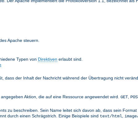
 Der Apache implementiert die Protokollversion 1.1, bezeichnet als H
 des Apache steuern.
chiedene Typen von
Direktiven
erlaubt sind.
n
äßt, dass der Inhalt der Nachricht während der Übertragung nicht verän
nts angegeben Aktion, die auf eine Ressource angewendet wird.
,
GET
POS
ts zu beschreiben. Sein Name leitet sich davon ab, dass sein Format 
nt durch einen Schrägstrich. Einige Beispiele sind
,
text/html
image