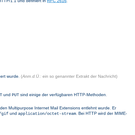
TTP/1.1 und definiert in
RFC 2616
.
dert wurde.
(
Anm.d.Ü.:
ein so genannter Extrakt der Nachricht)
und
sind einige der verfügbaren HTTP-Methoden.
T
PUT
den Multipurpose Internet Mail Extensions entlehnt wurde. Er
und
. Bei HTTP wird der MIME-
/gif
application/octet-stream