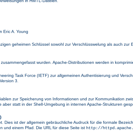
 Anweisungen in HMTL-Dateien.
n Eric A. Young
inzigen geheimen Schlüssel sowohl zur Verschlüsswelung als auch zur 
zusammengefasst wurden. Apache-Distributionen werden in komprimier
ineering Task Force (IETF) zur allgemeinen Authentisierung und Versc
Version 3.
riablen zur Speicherung von Informationen und zur Kommunikation zwi
aber statt in der Shell-Umgebung in internen Apache-Strukturen gespe
)
. Dies ist der allgemein gebräuchliche Audruck für die formale Bezei
 und einem Pfad. Die URL für diese Seite ist
http://httpd.apache