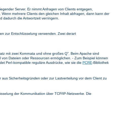
iegender Server. Er nimmt Anfragen von Clients entgegen,
ck. Wenn mehrere Clients den gleichen Inhalt abfragen, dann kann der
d dadurch die Antwortzeit verringern.
en zur Entschlüsselung verwenden. Zwei derart
r Satz mit zwei Kommata und ohne großes Q". Beim Apache sind
ahl von Dateien oder Ressourcen ermöglichen. - Zum Beispiel können
et Perl-kompatible reguläre Ausdrücke, wie sie die
PCRE
-Bibliothek
er aus Sicherheitsgründen oder zur Lastverteilung vor dem Client zu
hlüsselung der Kommunikation über TCP/IP-Netzwerke. Die