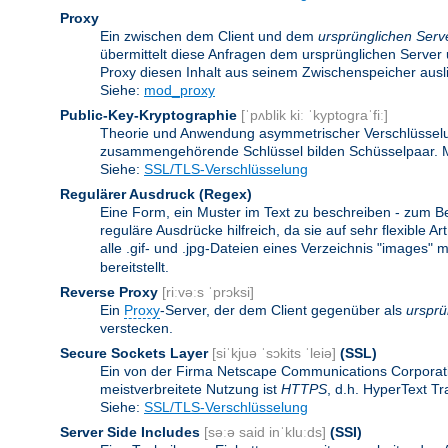
Proxy
Ein zwischen dem Client und dem
ursprünglichen Serv
übermittelt diese Anfragen dem ursprünglichen Server 
Proxy diesen Inhalt aus seinem Zwischenspeicher ausli
Siehe:
mod_proxy
Public-Key-Kryptographie
[ˈpʌblik kiː ˈkyptograˈfiː]
Theorie und Anwendung asymmetrischer Verschlüsselun
zusammengehörende Schlüssel bilden Schüsselpaar. Ma
Siehe:
SSL/TLS-Verschlüsselung
Regulärer Ausdruck
(Regex)
Eine Form, ein Muster im Text zu beschreiben - zum B
reguläre Ausdrücke hilfreich, da sie auf sehr flexibl
alle .gif- und .jpg-Dateien eines Verzeichnis "images" mi
bereitstellt.
Reverse Proxy
[riːvəːs ˈprɔksi]
Ein
Proxy
-Server, der dem Client gegenüber als
ursprü
verstecken.
Secure Sockets Layer
[siˈkjuə ˈsɔkits ˈleiə]
(SSL)
Ein von der Firma Netscape Communications Corporati
meistverbreitete Nutzung ist
HTTPS
, d.h. HyperText T
Siehe:
SSL/TLS-Verschlüsselung
Server Side Includes
[səːə said inˈkluːds]
(SSI)