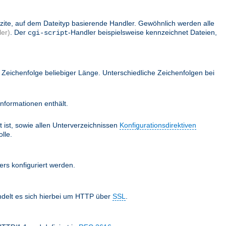
lizite, auf dem Dateityp basierende Handler. Gewöhnlich werden alle
er)
. Der
-Handler beispielsweise kennzeichnet Dateien,
cgi-script
Zeichenfolge beliebiger Länge. Unterschiedliche Zeichenfolgen bei
nformationen enthält.
 ist, sowie allen Unterverzeichnissen
Konfigurationsdirektiven
lle.
ers konfiguriert werden.
ndelt es sich hierbei um HTTP über
SSL
.