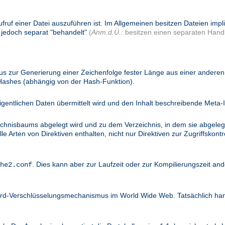
ufruf einer Datei auszuführen ist. Im Allgemeinen besitzen Dateien imp
 jedoch separat "behandelt"
(
Anm.d.Ü.:
besitzen einen separaten Handl
 zur Generierung einer Zeichenfolge fester Länge aus einer anderen 
 Hashes (abhängig von der Hash-Funktion).
igentlichen Daten übermittelt wird und den Inhalt beschreibende Meta-I
ichnisbaums abgelegt wird und zu dem Verzeichnis, in dem sie abgelegt
 Arten von Direktiven enthalten, nicht nur Direktiven zur Zugriffskontro
. Dies kann aber zur Laufzeit oder zur Kompilierungszeit and
he2.conf
dard-Verschlüsselungsmechanismus im World Wide Web. Tatsächlich ha