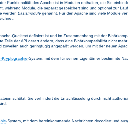
 der Funktionalität des Apache ist in Modulen enthalten, die Sie einbi
, während Module, die separat gespeichert sind und optional zur Lau
le werden
Basismodule
genannt. Für den Apache sind viele Module verfü
ichnet.
ache-Quelltext definiert ist und im Zusammenhang mit der Binärkompati
te Teile der API derart ändern, dass eine Binärkompatibilität nicht m
nd zuweilen auch geringfügig angepaßt werden, um mit der neuen Apach
y-Kryptographie
-System, mit dem für seinen Eigentümer bestimmte Nac
teien schützt. Sie verhindert die Entschlüsselung durch nicht authoris
ird.
phie
-System, mit dem hereinkommende Nachrichten decodiert und ausg