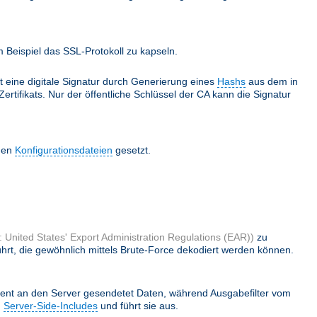
Beispiel das SSL-Protokoll zu kapseln.
lt eine digitale Signatur durch Generierung eines
Hashs
aus dem in
ertifikats. Nur der öffentliche Schlüssel der CA kann die Signatur
 den
Konfigurationsdateien
gesetzt.
 United States' Export Administration Regulations (EAR))
zu
hrt, die gewöhnlich mittels Brute-Force dekodiert werden können.
ient an den Server gesendetet Daten, während Ausgabefilter vom
h
Server-Side-Includes
und führt sie aus.