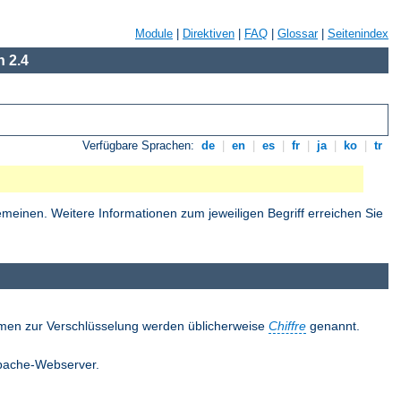
Module
|
Direktiven
|
FAQ
|
Glossar
|
Seitenindex
 2.4
Verfügbare Sprachen:
de
|
en
|
es
|
fr
|
ja
|
ko
|
tr
einen. Weitere Informationen zum jeweiligen Begriff erreichen Sie
thmen zur Verschlüsselung werden üblicherweise
Chiffre
genannt.
 Apache-Webserver.