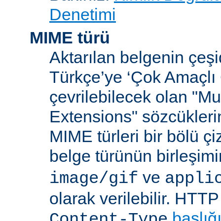
Denetimi
MIME türü
Aktarılan belgenin çeşi
Türkçe’ye ‘Çok Amaçlı 
çevrilebilecek olan "Mu
Extensions" sözcüklerin
MIME türleri bir bölü çiz
belge türünün birleşim
ve
image/gif
appli
olarak verilebilir. HTT
başlığ
Content-Type