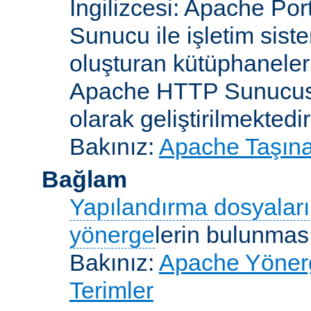
İngilizcesi: Apache Po
Sunucu ile işletim sist
oluşturan kütüphaneler
Apache HTTP Sunucusun
olarak geliştirilmektedir
Bakınız:
Apache Taşınab
Bağlam
Yapılandırma dosyaları
yönerge
lerin bulunması
Bakınız:
Apache Yönerge
Terimler