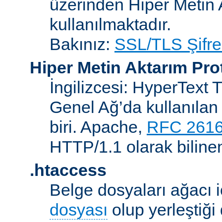
üzerinden Hiper Metin 
kullanılmaktadır.
Bakınız:
SSL/TLS Şifre
Hiper Metin Aktarım Pro
İngilizcesi: HyperText 
Genel Ağ’da kullanılan 
biri. Apache,
RFC 261
HTTP/1.1 olarak biline
.htaccess
Belge dosyaları ağacı iç
dosyası
olup yerleştiği 