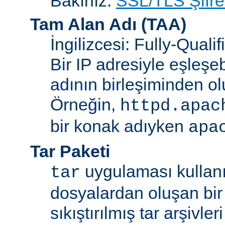
Bakınız:
SSL/TLS Şifre
Tam Alan Adı
(TAA)
İngilizcesi: Fully-Qua
Bir IP adresiyle eşleşeb
adının birleşiminden ol
Örneğin,
httpd.apac
bir konak adıyken
apa
Tar Paketi
uygulaması kullanıl
tar
dosyalardan oluşan bir
sıkıştırılmış tar arşivle