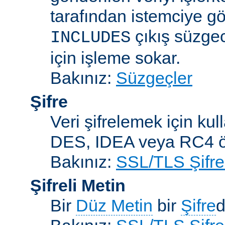
tarafından istemciye gö
çıkış süzgec
INCLUDES
için işleme sokar.
Bakınız:
Süzgeçler
Şifre
Veri şifrelemek için kul
DES, IDEA veya RC4 örn
Bakınız:
SSL/TLS Şifre
Şifreli Metin
Bir
Düz Metin
bir
Şifre
d