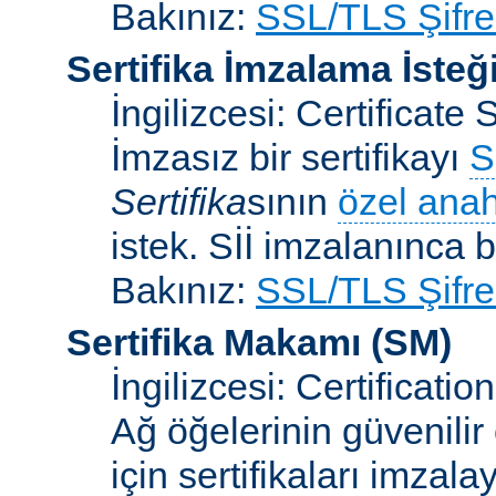
Bakınız:
SSL/TLS Şifre
Sertifika İmzalama İsteğ
İngilizcesi: Certificat
İmzasız bir sertifikayı
S
Sertifika
sının
özel anah
istek. Sİİ imzalanınca bi
Bakınız:
SSL/TLS Şifre
Sertifika Makamı
(SM)
İngilizcesi: Certificatio
Ağ öğelerinin güvenilir
için sertifikaları imzal