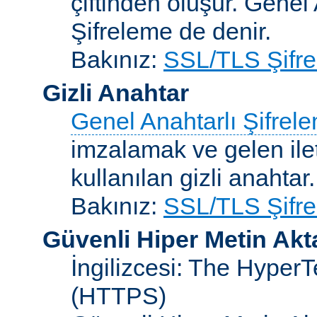
çiftinden oluşur. Genel
Şifreleme de denir.
Bakınız:
SSL/TLS Şifre
Gizli Anahtar
Genel Anahtarlı Şifrel
imzalamak ve gelen ilet
kullanılan gizli anahtar.
Bakınız:
SSL/TLS Şifre
Güvenli Hiper Metin Ak
İngilizcesi: The HyperT
(HTTPS)