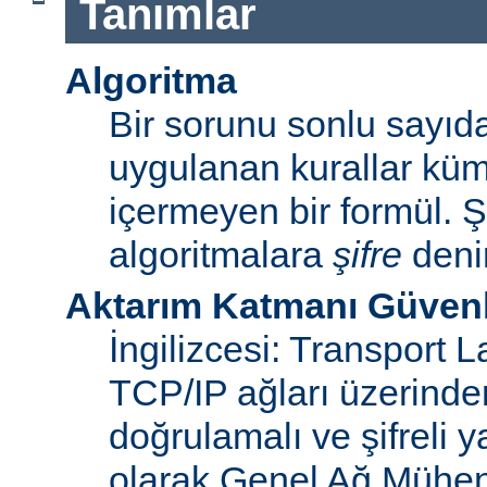
Tanımlar
Algoritma
Bir sorunu sonlu sayı
uygulanan kurallar küme
içermeyen bir formül. Ş
algoritmalara
şifre
denir
Aktarım Katmanı Güvenl
İngilizcesi: Transport 
TCP/IP ağları üzerinden
doğrulamalı ve şifreli y
olarak Genel Ağ Mühen