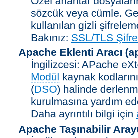
Özel anahtar dosyaların
sözcük veya cümle. Ge
kullanılan gizli şifrele
Bakınız:
SSL/TLS Şifre
Apache Eklenti Aracı
(a
İngilizcesi: APache eXt
Modül
kaynak kodlarını
(
DSO
) halinde derlen
kurulmasına yardım eden
Daha ayrıntılı bilgi için
Apache Taşınabilir Ara