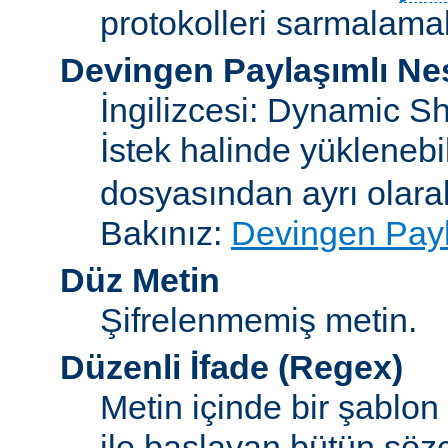
protokolleri sarmalamakt
Devingen Paylaşımlı Ne
İngilizcesi: Dynamic S
İstek halinde yükleneb
dosyasından ayrı olar
Bakınız:
Devingen Payl
Düz Metin
Şifrelenmemiş metin.
Düzenli İfade
(Regex)
Metin içinde bir şablon
ile başlayan bütün sözc