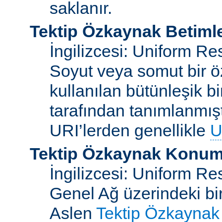
saklanır.
Tektip Özkaynak Betimle
İngilizcesi: Uniform Re
Soyut veya somut bir ö
kullanılan bütünleşik bi
tarafından tanımlanmışt
URI’lerden genellikle
U
Tektip Özkaynak Konuml
İngilizcesi: Uniform R
Genel Ağ üzerindeki bi
Aslen
Tektip Özkaynak 