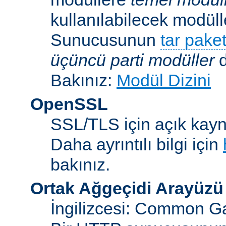
kullanılabilecek modü
Sunucusunun
tar paket
üçüncü parti modüller
d
Bakınız:
Modül Dizini
OpenSSL
SSL/TLS için açık kayna
Daha ayrıntılı bilgi için
bakınız.
Ortak Ağgeçidi Arayüzü
İngilizcesi: Common Ga