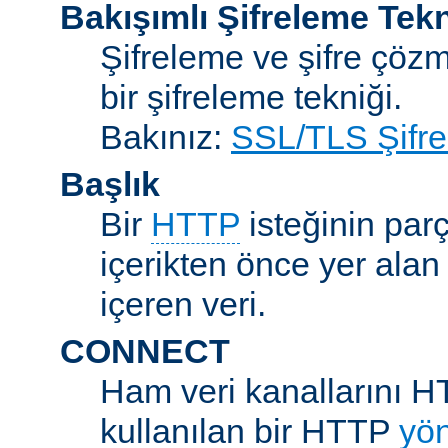
Bakışımlı Şifreleme Tekn
Şifreleme ve şifre çözme
bir şifreleme tekniği.
Bakınız:
SSL/TLS Şifre
Başlık
Bir
HTTP
isteğinin parç
içerikten önce yer alan
içeren veri.
CONNECT
Ham veri kanallarını H
kullanılan bir HTTP
yö