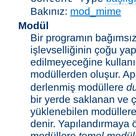
Bakınız:
mod_mime
Modül
Bir programın bağımsız
işlevselliğinin çoğu ya
edilmeyeceğine kullanıc
modüllerden oluşur. A
derlenmiş modüllere
d
bir yerde saklanan ve ç
yüklenebilen modüller
denir. Yapılandırmaya ö
modüllere
temel modül