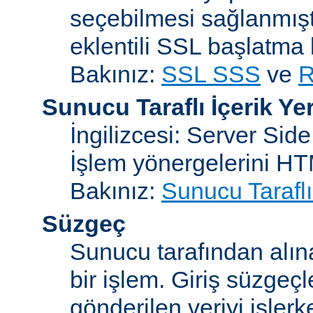
seçebilmesi sağlanmışt
eklentili SSL başlatma
Bakınız:
SSL SSS
ve
R
Sunucu Taraflı İçerik Ye
İngilizcesi: Server Sid
İşlem yönergelerini H
Bakınız:
Sunucu Taraflı
Süzgeç
Sunucu tarafından alın
bir işlem. Giriş süzgeç
gönderilen veriyi işler