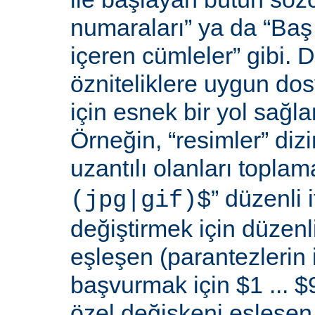
numaraları” ya da “Baş 
içeren cümleler” gibi. D
özniteliklere uygun do
için esnek bir yol sağl
Örneğin, “resimler” dizi
uzantılı olanları toplama
” düzenli i
(jpg|gif)$
değiştirmek için düzenli
eşleşen (parantezlerin
başvurmak için $1 ... $9
özel değişkeni eşleşen 