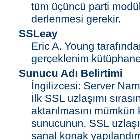
tüm üçüncü parti modül
derlenmesi gerekir.
SSLeay
Eric A. Young tarafınd
gerçeklenim kütüphane
Sunucu Adı Belirtimi
İngilizcesi: Server Na
İlk SSL uzlaşımı sıras
aktarılmasını mümkün kı
sunucunun, SSL uzlaşım
sanal konak yapılandır