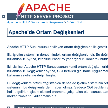
Apache
>
HTTP Sunucusu
>
Belgeleme
>
Sürüm 2.4
Apache’de Ortam Değişkenleri
Apache HTTP Sunucusunu etkileyen ortam değişkenleri iki çeşittir.
İlki, işletim sisteminin denetimindeki ortam değişkenleridir. Bu d
kullanılabilir. Ayrıca, istenirse PassEnv yönergesi kullanılarak bunla
İkincisi ise, Apache HTTP Sunucusunun kendi ortam değişkenleridir.
kullanılabilir. Değişkenler ayrıca, CGI betikleri gibi harici uygula
kullanım şekillerine değinilmiştir.
Bu değişkenlere
ortam değişkenleri
dense de işletim sisteminin ort
sisteminin bu değişkenlerden haberi olmaz. Sadece CGI betikleri ve
haline gelirler. İşletim sistemi ortamına çalışmakta olan sunucud
mekanizmalarını kullanmalısınız.