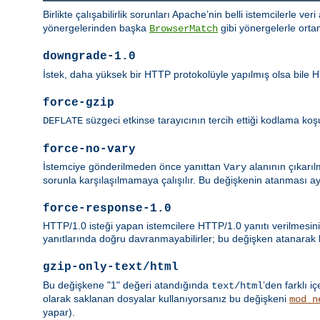
Birlikte çalışabilirlik sorunları Apache’nin belli istemcilerle ver
yönergelerinden başka
gibi yönergelerle orta
BrowserMatch
downgrade-1.0
İstek, daha yüksek bir HTTP protokolüyle yapılmış olsa bile HT
force-gzip
süzgeci etkinse tarayıcının tercih ettiği kodlama koşul
DEFLATE
force-no-vary
İstemciye gönderilmeden önce yanıttan
alanının çıkarıl
Vary
sorunla karşılaşılmamaya çalışılır. Bu değişkenin atanması a
force-response-1.0
HTTP/1.0 isteği yapan istemcilere HTTP/1.0 yanıtı verilmesini
yanıtlarında doğru davranmayabilirler; bu değişken atanarak bu
gzip-only-text/html
Bu değişkene "1" değeri atandığında
’den farklı iç
text/html
olarak saklanan dosyalar kullanıyorsanız bu değişkeni
mod_n
yapar).