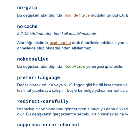
no-gzip
Bu değişken atandığında,
modülünün
mod_deflate
DEFLAT
no-cache
2.2.12 sürümünden beri kullanılabilmektedir.
Atandığı takdirde,
artık önbelleklenebilecek yanıt
mod_cache
önbellekte olup olmadığından etkilenmez.
nokeepalive
Bu değişken atandığında,
yönergesi iptal edilir.
KeepAlive
prefer-language
Değer olarak
,
veya
gibi bir dil kısaltması 
en
ja
x-klingon
teslimat yapılmaya çalışılır. Böyle bir belge yoksa normal
uzl
redirect-carefully
İstemciye bir yönlendirme gönderirken sunucuyu daha dikkatli 
olur. Bu değişkenin gerçeklenme sebebi, dizin kaynaklarına y
suppress-error-charset