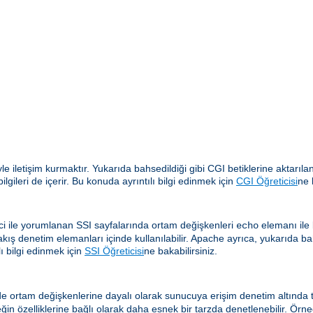
yle iletişim kurmaktır. Yukarıda bahsedildiği gibi CGI betiklerine aktar
gileri de içerir. Bu konuda ayrıntılı bilgi edinmek için
CGI Öğreticisi
ne 
i ile yorumlanan SSI sayfalarında ortam değişkenleri
elemanı ile b
echo
akış denetim elemanları içinde kullanılabilir. Apache ayrıca, yukarıda ba
ı bilgi edinmek için
SSI Öğreticisi
ne bakabilirsiniz.
e ortam değişkenlerine dayalı olarak sunucuya erişim denetim altında tu
eğin özelliklerine bağlı olarak daha esnek bir tarzda denetlenebilir. Örne