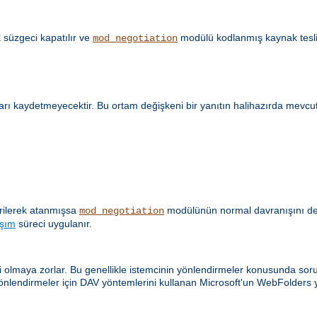
süzgeci kapatılır ve
modülü kodlanmış kaynak tesli
E
mod_negotiation
ları kaydetmeyecektir. Bu ortam değişkeni bir yanıtın halihazırda mevcu
verilerek atanmışsa
modülünün normal davranışını değiş
mod_negotiation
aşım
süreci uygulanır.
olmaya zorlar. Bu genellikle istemcinin yönlendirmeler konusunda sorunl
önlendirmeler için DAV yöntemlerini kullanan Microsoft'un WebFolders y