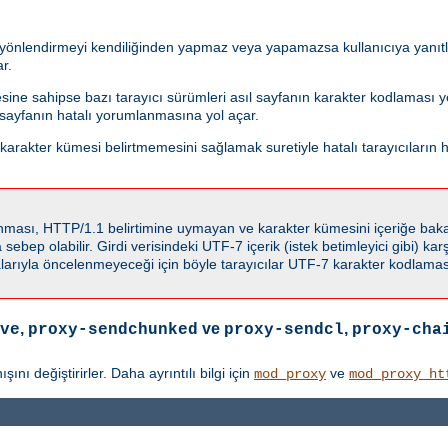
i yönlendirmeyi kendiliğinden yapmaz veya yapamazsa kullanıcıya yanıtla
r.
esine sahipse bazı tarayıcı sürümleri asıl sayfanın karakter kodlaması
f sayfanın hatalı yorumlanmasına yol açar.
rakter kümesi belirtmemesini sağlamak suretiyle hatalı tarayıcıların h
llanması, HTTP/1.1 belirtimine uymayan ve karakter kümesini içeriğe ba
ebep olabilir. Girdi verisindeki UTF-7 içerik (istek betimleyici gibi) karşı
rıyla öncelenmeyeceği için böyle tarayıcılar UTF-7 karakter kodlaması
,
ve
,
ve
proxy-sendchunked
proxy-sendcl
proxy-cha
ı değiştirirler. Daha ayrıntılı bilgi için
ve
mod_proxy
mod_proxy_ht