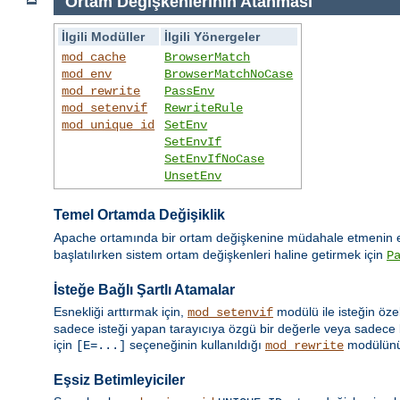
Ortam Değişkenlerinin Atanması
İlgili Modüller
İlgili Yönergeler
mod_cache
BrowserMatch
mod_env
BrowserMatchNoCase
mod_rewrite
PassEnv
mod_setenvif
RewriteRule
mod_unique_id
SetEnv
SetEnvIf
SetEnvIfNoCase
UnsetEnv
Temel Ortamda Değişiklik
Apache ortamında bir ortam değişkenine müdahale etmenin en
başlatılırken sistem ortam değişkenleri haline getirmek için
P
İsteğe Bağlı Şartlı Atamalar
Esnekliği arttırmak için,
modülü ile isteğin öze
mod_setenvif
sadece isteği yapan tarayıcıya özgü bir değerle veya sadece b
için
seçeneğinin kullanıldığı
modülün
[E=...]
mod_rewrite
Eşsiz Betimleyiciler