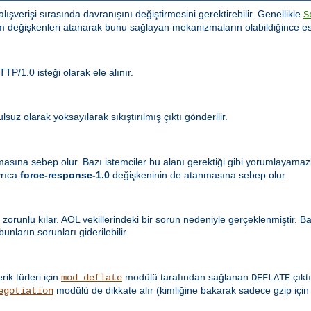
i alışverişi sırasında davranışını değiştirmesini gerektirebilir. Genellikle
S
m değişkenleri atanarak bunu sağlayan mekanizmaların olabildiğince es
TP/1.0 isteği olarak ele alınır.
suz olarak yoksayılarak sıkıştırılmış çıktı gönderilir.
masına sebep olur. Bazı istemciler bu alanı gerektiği gibi yorumlayama
yrıca
force-response-1.0
değişkeninin de atanmasına sebep olur.
 zorunlu kılar. AOL vekillerindeki bir sorun nedeniyle gerçeklenmiştir. 
nların sorunları giderilebilir.
erik türleri için
modülü tarafından sağlanan
çıktı
mod_deflate
DEFLATE
modülü de dikkate alır (kimliğine bakarak sadece gzip için
egotiation