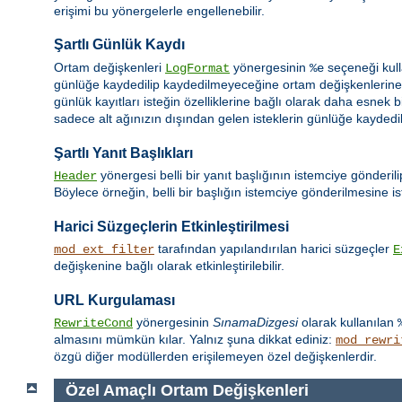
erişimi bu yönergelerle engellenebilir.
Şartlı Günlük Kaydı
Ortam değişkenleri
yönergesinin
seçeneği kull
LogFormat
%e
günlüğe kaydedilip kaydedilmeyeceğine ortam değişkenlerine d
günlük kayıtları isteğin özelliklerine bağlı olarak daha esnek b
sadece alt ağınızın dışından gelen isteklerin günlüğe kaydedilm
Şartlı Yanıt Başlıkları
yönergesi belli bir yanıt başlığının istemciye gönderil
Header
Böylece örneğin, belli bir başlığın istemciye gönderilmesine ist
Harici Süzgeçlerin Etkinleştirilmesi
tarafından yapılandırılan harici süzgeçler
mod_ext_filter
E
değişkenine bağlı olarak etkinleştirilebilir.
URL Kurgulaması
yönergesinin
SınamaDizgesi
olarak kullanılan
RewriteCond
almasını mümkün kılar. Yalnız şuna dikkat ediniz:
mod_rewri
özgü diğer modüllerden erişilemeyen özel değişkenlerdir.
Özel Amaçlı Ortam Değişkenleri