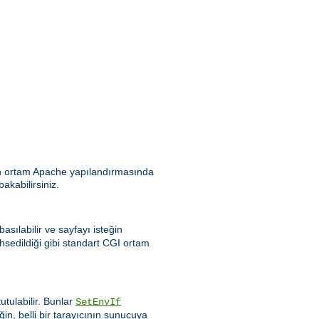
ılan ortam Apache yapılandırmasında
bakabilirsiniz.
asılabilir ve sayfayı isteğin
hsedildiği gibi standart CGI ortam
tulabilir. Bunlar
SetEnvIf
ğin, belli bir tarayıcının sunucuya