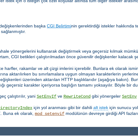
 istek için o isteğin çok özel koşullar altında tüm diğer istekler arasınd
 değişkenlerinden başka
CGI Belirtimi
nin gerektirdiği istekler hakkında t
 sağlanmıştır.
hale yönergelerini kullanarak değiştirmek veya geçersiz kılmak mümkün
rtam, CGI betikleri çalıştırılmadan önce
güvenilir
değişkenler kalacak şe
e harfler, rakamlar ve alt çizgi imlerini içerebilir. Bunlara ek olarak ismi
ına aktarılırken bu sınırlamalara uygun olmayan karakterlerin yerlerine a
değişkenleri üzerinden aktarılan HTTP başlıklarıdır (aşağıya bakın). Bu
lığı geçersiz karakter içeriyorsa başlığın tamamı yoksayılır. Böyle bir
ç çalıştırılır, yani
ve
gibi yönergeler
SetEnvIf
RewriteCond
SetEnv
için yol aranması gibi bir dahili
alt istek
için sunucu yo
DirectoryIndex
Z. Buna ek olarak,
modülünün devreye girdiği API fazları
mod_setenvif