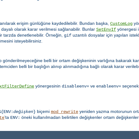
anılarak erişim günlüğüne kaydedilebilir. Bundan başka,
yön
CustomLog
ayalı olarak karar verilmesi sağlanabilir. Bunlar
yönergesi il
SetEnvIf
ir tarzda denetlenebilir. Örneğin,
uzantılı dosyalar için yapılan ist
gif
esini isteyebilirsiniz.
ip gönderilmeyeceğine belli bir ortam değişkeninin varlığına bakarak karar
emciden belli bir başlığın alınıp alınmadığına bağlı olarak karar verilebil
yönergesinin
ve
seçenekle
xtFilterDefine
disableenv=
enableenv=
biçemi
yeniden yazma motorunun ortam
%{ENV:
değişken
}
mod_rewrite
’ta
öneki kullanılmadan belirtilen değişkenler ortam değişkenleri
te
ENV: