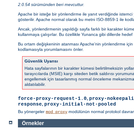
2.0.54 sürümünden beri mevcuttur.
Apache bir isteğe bir yönlendirme ile yanıt verdiğinde istemc
gösterilir. Apache normal olarak bu metni ISO-8859-1 ile kodla
Ancak, yönlendirmenin yapıldığı sayfa farklı bir karakter küm
kullanmaya çalışırlar. Bu özellikle Yunanca gibi dillerde hede
Bu ortam değişkeninin atanması Apache’nin yönlendirme için ka
kodlamasıyla yorumlamasını önler.
Güvenlik Uyarısı
Hata sayfalarının bir karakter kümesi belirtilmeksizin yo
tarayıcılarda (MSIE) karşı siteden betik saldırısı yorumuna s
engellemek için tasarlanmış normal önceleme mekanizmala
aldatılabilir.
,
force-proxy-request-1.0
proxy-nokeepali
,
response
proxy-initial-not-pooled
Bu yönergeler
modülünün normal protokol davranışın
mod_proxy
Örnekler