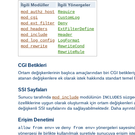
İlgili Modüller
İlgili Yönergeler
mod_authz_host
Require
mod_cgi
CustomLog
mod_ext_filter
Deny
mod_headers
ExtFilterDefine
mod_include
Header
mod_log_config
LogFormat
mod_rewrite
RewriteCond
RewriteRule
CGI Betikleri
Ortam değişkenlerinin başlıca amaçlarından biri CGI betikleri
atanan değişkenlere ek olarak istek hakkında standart temel bil
SSI Sayfaları
Sunucu tarafında
modülünün
süzgec
mod_include
INCLUDES
özelliklerine uygun olarak oluşturmak için ortam değişkenleri 
değişkenli SSI sayfalarını da sağlayabilmektedir. Daha ayrıntıl
Erişim Denetimi
ve
yönergeleri sayesind
allow from env=
deny from env=
yönergesi ile birlikte kullanılmak suretiyle sunucuya erişim ist