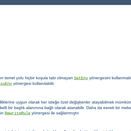
 temel yolu hiçbir koşula tabi olmayan
yönergesini kullanmakt
SetEnv
yönergesi kullanılabilir.
assEnv
lliklerine uygun olarak her isteğe özel değişkenler atayabilmek mümkün 
elli bir başlık alanınına bağlı olarak atanabilir. Daha da esnek bir m
ün
yönergesi ile sağlanmıştır.
RewriteRule