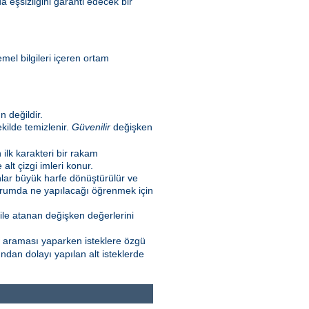
a eşsizliğini garanti edecek bir
emel bilgileri içeren ortam
 değildir.
kilde temizlenir.
Güvenilir
değişken
n ilk karakteri bir rakam
lt çizgi imleri konur.
nlar büyük harfe dönüştürülür ve
 durumda ne yapılacağı öğrenmek için
ile atanan değişken değerlerini
l araması yaparken isteklere özgü
ndan dolayı yapılan alt isteklerde