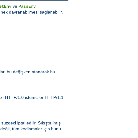
ve
etEnv
PassEnv
nek davranabilmesi sağlanabilir.
zlar, bu değişken atanarak bu
Bazı HTTP/1.0 istemciler HTTP/1.1
 süzgeci iptal edilir. Sıkıştırılmış
 değil, tüm kodlamalar için bunu