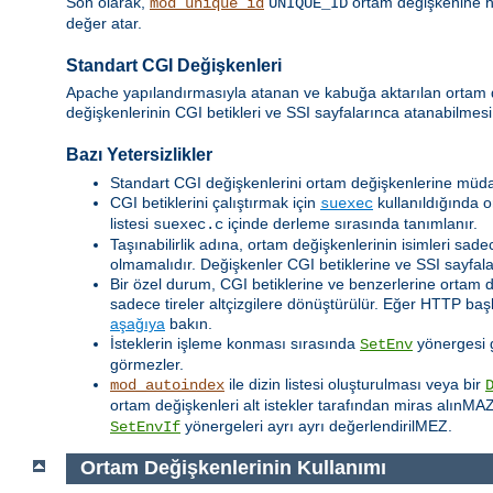
Son olarak,
ortam değişkenine her
mod_unique_id
UNIQUE_ID
değer atar.
Standart CGI Değişkenleri
Apache yapılandırmasıyla atanan ve kabuğa aktarılan ortam
değişkenlerinin CGI betikleri ve SSI sayfalarınca atanabilmesi
Bazı Yetersizlikler
Standart CGI değişkenlerini ortam değişkenlerine müda
CGI betiklerini çalıştırmak için
kullanıldığında o
suexec
listesi
içinde derleme sırasında tanımlanır.
suexec.c
Taşınabilirlik adına, ortam değişkenlerinin isimleri sadec
olmamalıdır. Değişkenler CGI betiklerine ve SSI sayfalar
Bir özel durum, CGI betiklerine ve benzerlerine ortam 
sadece tireler altçizgilere dönüştürülür. Eğer HTTP baş
aşağıya
bakın.
İsteklerin işleme konması sırasında
yönergesi ge
SetEnv
görmezler.
ile dizin listesi oluşturulması veya bir
mod_autoindex
ortam değişkenleri alt istekler tarafından miras alınMA
yönergeleri ayrı ayrı değerlendirilMEZ.
SetEnvIf
Ortam Değişkenlerinin Kullanımı