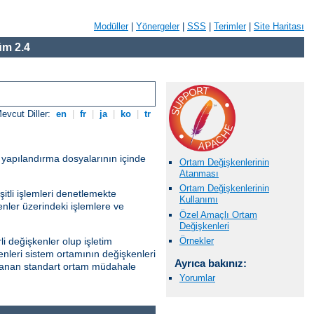
Modüller
|
Yönergeler
|
SSS
|
Terimler
|
Site Haritası
m 2.4
evcut Diller:
en
|
fr
|
ja
|
ko
|
tr
r yapılandırma dosyalarının içinde
Ortam Değişkenlerinin
Atanması
Ortam Değişkenlerinin
itli işlemleri denetlemekte
Kullanımı
kenler üzerindeki işlemlere ve
Özel Amaçlı Ortam
Değişkenleri
Örnekler
i değişkenler olup işletim
enleri sistem ortamının değişkenleri
Ayrıca bakınız:
ağlanan standart ortam müdahale
Yorumlar