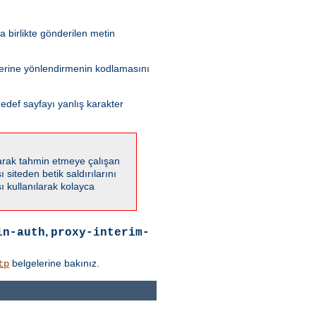
 birlikte gönderilen metin
 yerine yönlendirmenin kodlamasını
edef sayfayı yanlış karakter
karak tahmin etmeye çalışan
 siteden betik saldırılarını
 kullanılarak kolayca
,
in-auth
proxy-interim-
belgelerine bakınız.
tp