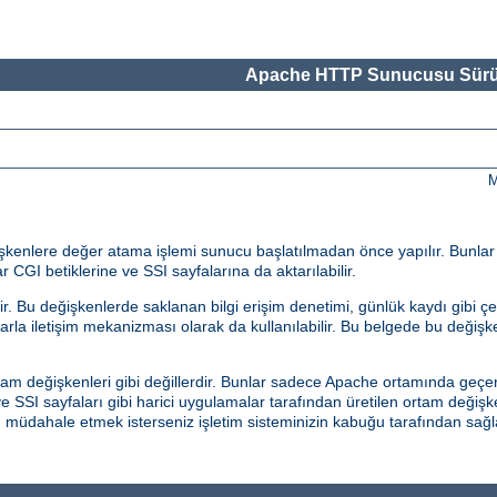
Apache HTTP Sunucusu Sürü
M
eğişkenlere değer atama işlemi sunucu başlatılmadan önce yapılır. Bunla
r CGI betiklerine ve SSI sayfalarına da aktarılabilir.
 Bu değişkenlerde saklanan bilgi erişim denetimi, günlük kaydı gibi çeş
malarla iletişim mekanizması olarak da kullanılabilir. Bu belgede bu değiş
am değişkenleri gibi değillerdir. Bunlar sadece Apache ortamında geçerl
 SSI sayfaları gibi harici uygulamalar tarafından üretilen ortam değişk
an müdahale etmek isterseniz işletim sisteminizin kabuğu tarafından s