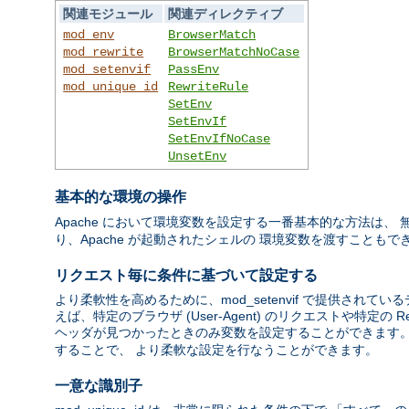
関連モジュール
関連ディレクティブ
mod_env
BrowserMatch
mod_rewrite
BrowserMatchNoCase
mod_setenvif
PassEnv
mod_unique_id
RewriteRule
SetEnv
SetEnvIf
SetEnvIfNoCase
UnsetEnv
基本的な環境の操作
Apache において環境変数を設定する一番基本的な方法は、
り、Apache が起動されたシェルの 環境変数を渡すこともで
リクエスト毎に条件に基づいて設定する
より柔軟性を高めるために、mod_setenvif で提供さ
えば、特定のブラウザ (User-Agent) のリクエストや特定の Re
ヘッダが見つかったときのみ変数を設定することができます。 mod
することで、 より柔軟な設定を行なうことができます。
一意な識別子