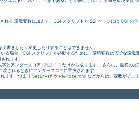
べて」のリクエストについて、一意であることが保証されている値を環境変数
U
される 環境変数に加えて、CGI スクリプトと SSI ページには
CGI の
数を上書きしたり変更したりすることはできません。
いる場合、CGI スクリプトが起動するために、環境変数は
安全
な環境
義されます。
数字とアンダースコア
(
訳注:
'_')
だけから成ります。 さらに、最初の文
ページに渡されるときにアンダースコアに置換されます。
されます。つまり
や
などからは、変数がそこで
SetEnvIf
RewriteCond