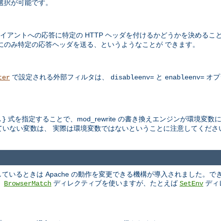
選択が可能です。
アントへの応答に特定の HTTP ヘッダを付けるかどうかを決めるこ
にのみ特定の応答ヘッダを送る、というようなことが できます。
で設定される外部フィルタは、
と
オプ
ter
disableenv=
enableenv=
式を指定することで、mod_rewrite の書き換えエンジンが環境変
.}
いない変数は、 実際は環境変数ではないということに注意してくださ
いるときは Apache の動作を変更できる機構が導入されました。で
、
ディレクティブを使いますが、たとえば
ディ
BrowserMatch
SetEnv