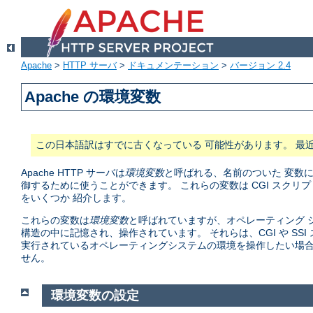
Apache
>
HTTP サーバ
>
ドキュメンテーション
>
バージョン 2.4
Apache の環境変数
この日本語訳はすでに古くなっている 可能性があります。 最
Apache HTTP サーバは
環境変数
と呼ばれる、名前のついた 変数
御するために使うことができます。 これらの変数は CGI スク
をいくつか 紹介します。
これらの変数は
環境変数
と呼ばれていますが、オペレーティング シ
構造の中に記憶され、操作されています。 それらは、CGI や S
実行されているオペレーティングシステムの環境を操作したい場合
せん。
環境変数の設定