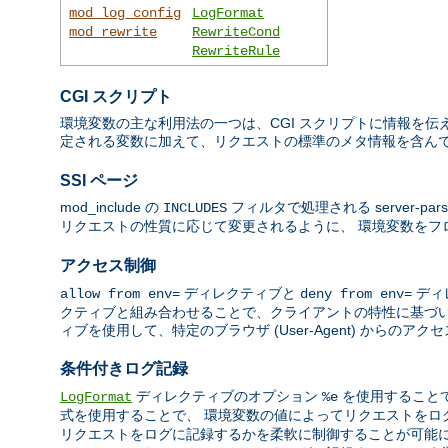
mod_log_config
LogFormat
mod_rewrite
RewriteCond
RewriteRule
CGI スクリプト
環境変数の主な利用法の一つは、CGI スクリプトに情報を伝え
定される変数に加えて、リクエストの標準のメタ情報を含んで
SSI ページ
mod_include の
フィルタで処理される server-par
INCLUDES
リクエストの性質に応じて変更されるように、 環境変数を
アクセス制御
ディレクティブと
ディ
allow from env=
deny from env=
クティブと組み合わせることで、クライアントの特性に基づい
ィブを使用して、特定のブラウザ (User-Agent) からの
条件付きログ記録
ディレクティブのオプション
を使用すること
LogFormat
%e
式を使用することで、 環境変数の値によってリクエストを
リクエストをログに記録するかを柔軟に制御することが可能