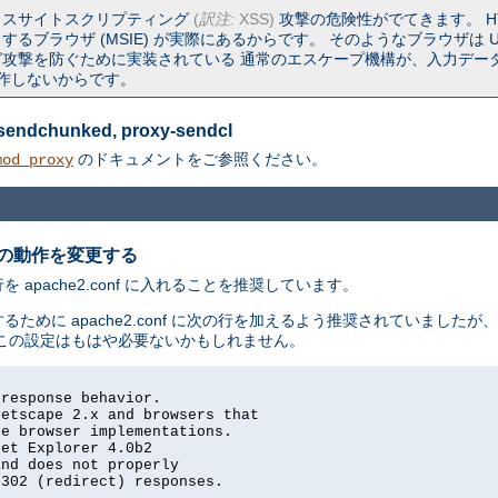
ロスサイトスクリプティング
(
訳注:
XSS)
攻撃の危険性がでてきます。 HT
るブラウザ (MSIE) が実際にあるからです。 そのようなブラウザは U
撃を防ぐために実装されている 通常のエスケープ機構が、入力データ中に
く動作しないからです。
y-sendchunked, proxy-sendcl
のドキュメントをご参照ください。
mod_proxy
の動作を変更する
pache2.conf に入れることを推奨しています。
るために apache2.conf に次の行を加えるよう推奨されていました
この設定はもはや必要ないかもしれません。
response behavior.

etscape 2.x and browsers that

e browser implementations.

et Explorer 4.0b2

nd does not properly

302 (redirect) responses.
