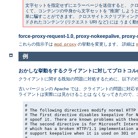
文字セットを指定せずにエラーページを送信すると、 ク
くて、コンテンツの中身から文字セットを "推測" しようとす
単に騙すことができます。 クロスサイトスクリプティング攻
ドされたコンテンツ (リクエスト URI など) には うま
force-proxy-request-1.0, proxy-nokeepalive, prox
これらの指示子は
の挙動を変更します。 詳細は
mod_proxy
例
おかしな挙動をするクライアントに対してプロトコル
クライアントに関する既知の問題に対処するために、以下の行を a
古いバージョンの Apache では、クライアントの問題に対応す
ライアントは実際には見かけることは なくなってきたので、
#

# The following directives modify normal HTTP 
# The first directive disables keepalive for N
# spoof it. There are known problems with thes
# The second directive is for Microsoft Intern
# which has a broken HTTP/1.1 implementation a
# support keepalive when it is used on 301 or 