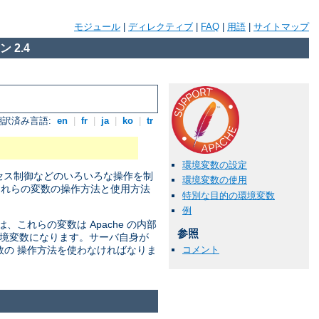
モジュール
|
ディレクティブ
|
FAQ
|
用語
|
サイトマップ
 2.4
翻訳済み言語:
en
|
fr
|
ja
|
ko
|
tr
環境変数の設定
セス制御などのいろいろな操作を制
環境変数の使用
それらの変数の操作方法と使用方法
特別な目的の環境変数
例
れらの変数は Apache の内部
参照
の環境変数になります。サーバ自身が
コメント
数の 操作方法を使わなければなりま