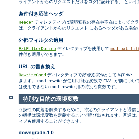
ライアントからのリクエストだけをログに記録する、 という
条件付き応答ヘッダ
ディレクティブは環境変数の存在や不在によってクライ
Header
ば、クライアントからのリクエスト にあるヘッダがある場合
外部フィルタの適用
ディレクティブを使用して
ExtFilterDefine
mod_ext_fil
件付き適用ができます。
URL の書き換え
ディレクティブで
評価文字列
として
RewriteCond
%{ENV:..
きます。 mod_rewrite が使用可能な変数で
が前について
ENV:
は使用できない mod_rewrite 用の特別な変数です。
特別な目的の環境変数
互換性の問題を解決するために、特定のクライアントと通信して
の機構は環境変数を定義することで呼び出されます。普通は
ィブも使用することができます。
downgrade-1.0