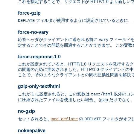
これを指定することで、リクエストが HTTP/1.0 より新しい
force-gzip
フィルタが使用するように設定されているときに、 この環
DEFLATE
force-no-vary
応答ヘッダがクライアントに送られる前に
フィールドを
Vary
定することでその問題を回避することができます。 この変数
force-response-1.0
これが設定されていると、HTTP/1.0 リクエストを発行するク
の問題のために実装されました。HTTP/1.0 クライアントの
ことで、そのようなクライアントとの間の互換性問題を解決
gzip-only-text/html
これが 1 に設定されると、この変数は
以外のコン
text/html
に圧縮されたファイルを使用したい場合、 (gzip だけでなく、"i
no-gzip
セットされると、
の
フィルタがオフ
mod_deflate
DEFLATE
nokeepalive