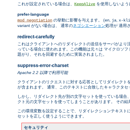
これが設定されている場合は、
を使用しないよう
KeepAlive
prefer-language
の挙動に影響を与えます。 (
,
,
mod_negotiation
en
ja
x-kl
variant がない場合は、 通常の
ネゴシエーション
処理が 適用
redirect-carefully
これはクライアントへのリダイレクトの送信をサーバがより注
っている場合に使われます。この機能は元々は マイクロソフト
題がり、それを回避するために実装されました。
suppress-error-charset
Apache 2.2 以降で利用可能
クライアントのリクエストに対する応答としてリダイレクトを
が含まれます。 通常、このテキストに合致したキャラクタセット、
しかし、リダイレクト先が別の文字セットを使っている場合、
クト元の文字セットを使ってしまうことがあります。 その結
この環境変数を設定することで、リダイレクションテキストに
セットを正しく使うようにできます。
セキュリティ