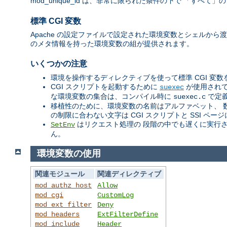
mod_unique_id は、非常に限られた条件の下で 「す
標準 CGI 変数
Apache の設定ファイルで設定された環境変数とシェルから渡
のメタ情報を持った環境変数の組が提供されます。
いくつかの注意
環境を操作するディレクティブを使って標準 CGI 変
CGI スクリプトを起動するために
が使用されて
suexec
な環境変数の集合は、コンパイル時に
で定
suexec.c
移植性のために、環境変数の名前はアルファベット、 
の制限に合わない文字は CGI スクリプトと SSI 
はリクエスト処理の 段階の中でも遅くに実行
SetEnv
ん。
環境変数の使用
関連モジュール
関連ディレクティブ
mod_authz_host
Allow
mod_cgi
CustomLog
mod_ext_filter
Deny
mod_headers
ExtFilterDefine
mod_include
Header