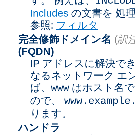
INCLUD
Includes
の文書を 処
参照:
フィルタ
完全修飾ドメイン名
(
訳注
(FQDN)
IP アドレスに解決
なるネットワーク エ
ば、
はホスト名
www
ので、
www.example
ります。
ハンドラ