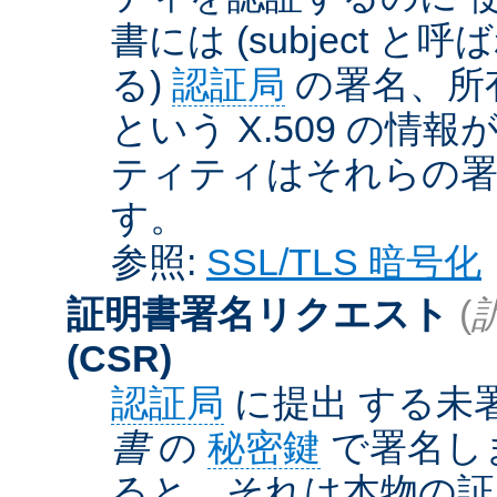
書には (subject と呼
る)
認証局
の署名、所
という X.509 の
ティティはそれらの署
す。
参照:
SSL/TLS 暗号化
証明書署名リクエスト
(
(CSR)
認証局
に提出 する未
書
の
秘密鍵
で署名しま
ると、それは本物の証