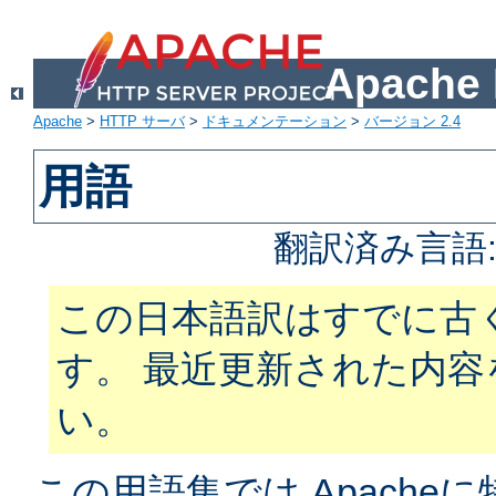
Apach
Apache
>
HTTP サーバ
>
ドキュメンテーション
>
バージョン 2.4
用語
翻訳済み言語
この日本語訳はすでに古
す。 最近更新された内
い。
この用語集では Apach