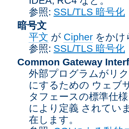
IDEA, RC4 など。
参照:
SSL/TLS 暗号化
暗号文
平文
が
Cipher
をかけ
参照:
SSL/TLS 暗号化
Common Gateway Inter
外部プログラムがリ
にするための ウェブ
タフェースの標準仕様
により定義 されてい
在します。