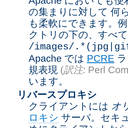
Apache において
の集まりに対して 何
も柔軟にできます。例えば
クトリの下の、すべての .g
/images/.*(jpg|gi
Apache では
PCRE
ラ
規表現
(
訳注:
Perl Comp
います。
リバースプロキシ
クライアントには
オ
ロキシ
サーバ。セキュ