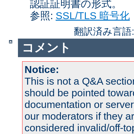
認証証明書の形式。
参照:
SSL/TLS 暗号化
翻訳済み言語
コメント
Notice:
This is not a Q&A sect
should be pointed towar
documentation or serve
our moderators if they a
considered invalid/off-t