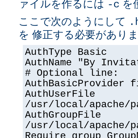
ァイルを作るには
を
-c
ここで次のようにして
.
を 修正する必要があり
AuthType Basic
AuthName "By Invita
# Optional line:
AuthBasicProvider f
AuthUserFile
/usr/local/apache/p
AuthGroupFile
/usr/local/apache/p
Require group Group