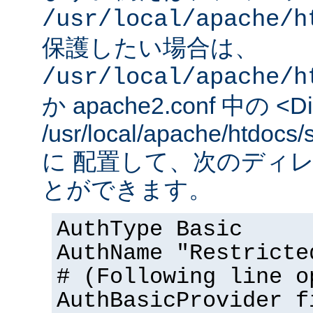
/usr/local/apache/h
保護したい場合は、
/usr/local/apache/h
か apache2.conf 中の <Dir
/usr/local/apache/htd
に 配置して、次のディ
とができます。
AuthType Basic
AuthName "Restricte
# (Following line o
AuthBasicProvider f