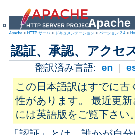
Apach
Apache
>
HTTP サーバ
>
ドキュメンテーション
>
バージョン 2.4
>
H
認証、承認、アクセ
翻訳済み言語:
en
|
e
この日本語訳はすでに古
性があります。 最近更
には英語版をご覧下さい
「認証」とは、誰かが自分