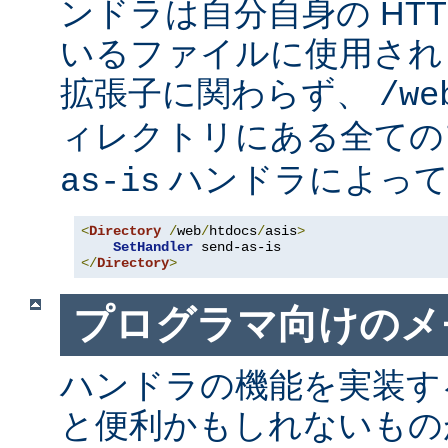
ンドラは自分自身の HT
いるファイルに使用され
拡張子に関わらず、
/we
ィレクトリにある全て
ハンドラによって
as-is
<
Directory
/
web
/
htdocs
/
asis
>
SetHandler
</
Directory
>
プログラマ向けのメ
ハンドラの機能を実装す
と便利かもしれないも