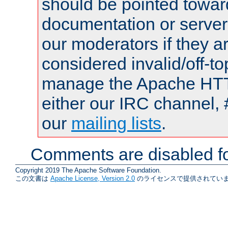
should be pointed towar
documentation or serve
our moderators if they a
considered invalid/off-t
manage the Apache HTTP
either our IRC channel, 
our
mailing lists
.
Comments are disabled fo
Copyright 2019 The Apache Software Foundation.
この文書は
Apache License, Version 2.0
のライセンスで提供されていま