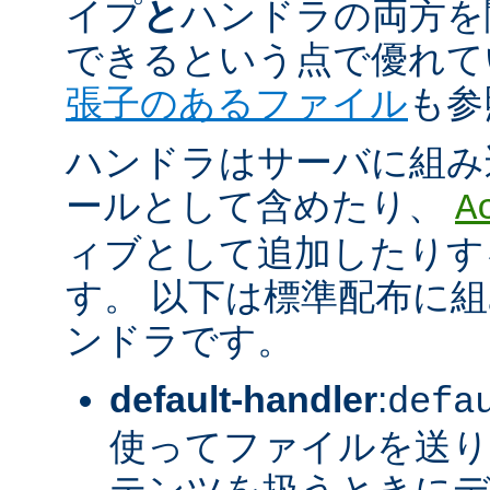
イプ
と
ハンドラの両方を
できるという点で優れてい
張子のあるファイル
も参
ハンドラはサーバに組み
ールとして含めたり、
A
ィブとして追加したりす
す。 以下は標準配布に
ンドラです。
default-handler
:
defa
使ってファイルを送り
テンツを扱うときに