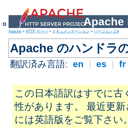
Apach
Apache
>
HTTP サーバ
>
ドキュメンテーション
>
バージョン 2.4
Apache のハンドラ
翻訳済み言語:
en
|
es
|
f
この日本語訳はすでに古
性があります。 最近更
には英語版をご覧下さい