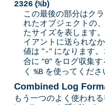
(
)
2326
%b
この最後の部分はクラ
れたオブジェクトの、
たサイズを表します
イアントに送られなか
値は "
" になります
-
合に "
" をログ収集
0
く
を使ってくださ
%B
Combined Log Form
もう一つのよく使われる書式