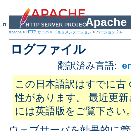
Apach
Apache
>
HTTP サーバ
>
ドキュメンテーション
>
バージョン 2.4
ログファイル
翻訳済み言語:
e
この日本語訳はすでに古
性があります。 最近更
には英語版をご覧下さい
ウェブサーバを効果的に管