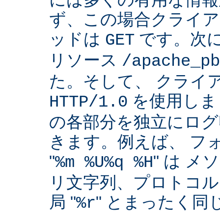
ず、この場合クライア
ッドは
です。次
GET
リソース
/apache_pb
た。そして、 クライ
を使用しま
HTTP/1.0
の各部分を独立にログ
きます。例えば、 フ
"
" は 
%m %U%q %H
リ文字列、プロトコル
局 "
" とまったく
%r