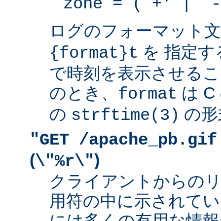
zone = (`+' | `-
ログのフォーマット
を 指定す
{format}t
で時刻を表示させるこ
のとき、
は 
format
の
の形
strftime(3)
"GET /apache_pb.gif
(
)
\"%r\"
クライアントからの
用符の中に示されてい
には多くの有用な情報