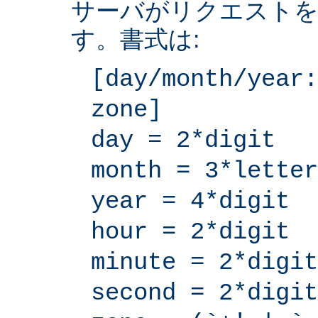
サーバがリクエストを
す。書式は:
[day/month/year:
zone]
day = 2*digit
month = 3*letter
year = 4*digit
hour = 2*digit
minute = 2*digit
second = 2*digit