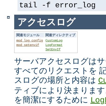
tail -f error_log
アクセスログ
関連モジュール
関連ディレクティブ
mod_log_config
CustomLog
mod_setenvif
LogFormat
SetEnvIf
サーバアクセスログはサ
すべてのリクエストを 
スログの場所と内容は
C
ティブにより決まります
を簡潔にするために
Log