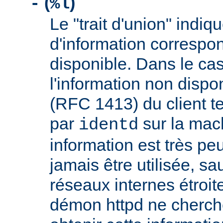
(
)
-
%l
Le "trait d'union" indiq
d'information correspo
disponible. Dans le cas
l'information non dispon
(RFC 1413) du client t
par
sur la mach
identd
information est très peu
jamais être utilisée, sa
réseaux internes étroit
démon httpd ne cherche