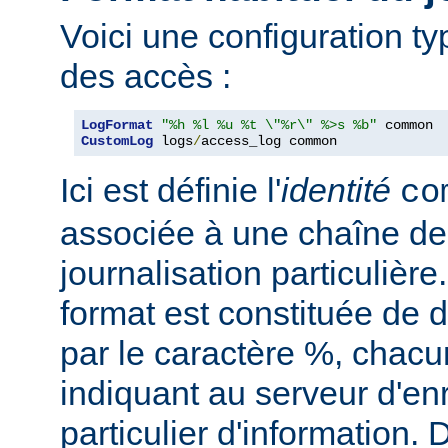
Voici une configuration ty
des accès :
LogFormat
"%h %l %u %t \"%r\" %>s %b"
CustomLog
 logs
/
access_log common
Ici est définie l'
identité
co
associée à une chaîne de
journalisation particulièr
format est constituée de d
par le caractère %, chacu
indiquant au serveur d'en
particulier d'information.