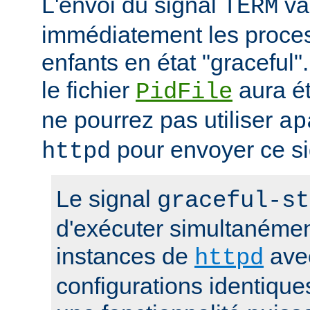
L'envoi du signal
va 
TERM
immédiatement les proces
enfants en état "gracefu
le fichier
aura é
PidFile
ne pourrez pas utiliser
ap
pour envoyer ce si
httpd
Le signal
graceful-st
d'exécuter simultanémen
instances de
ave
httpd
configurations identique