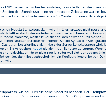
 das
verwendet, sicher festzustellen, dass alle Kinder, die in ein 
USR1
em Senden des Signals
eine angemessene Zeitspanne warten, bevo
USR1
 mit niedriger Bandbreite weniger als 10 Minuten für eine vollständige
e einen Neustart anweisen, dann wird Ihr Elternprozess nicht neu start
rts läßt er die Kinder weiterlaufen, wenn er sich beendet. (Dies sind d
rursacht Probleme, wenn Sie versuchen, den Server neu zu starten -- er
 Sie einen Neustart durchführen, können Sie die Syntax der Konfigurati
). Das garantiert allerdings nicht, dass der Server korrekt starten wird.
können Sie versuchen,
als nicht-root-Benutzer zu starten. Wenn d
httpd
 und fehlschlagen, da er nicht root ist (oder weil sich der gegenwärti
lschlägt, dann liegt wahrscheinlich ein Konfigurationsfehler vor. Der
en wird.
ternprozess, wie bei
alle seine Kinder zu beenden. Der Elternproz
TERM
gdateien erneut. Dann erzeugt er einen neuen Satz Kindprozesse und se