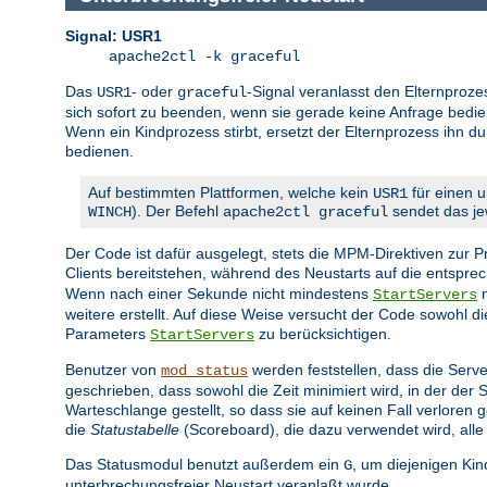
Signal: USR1
apache2ctl -k graceful
Das
- oder
-Signal veranlasst den Elternproze
USR1
graceful
sich sofort zu beenden, wenn sie gerade keine Anfrage bedien
Wenn ein Kindprozess stirbt, ersetzt der Elternprozess ihn d
bedienen.
Auf bestimmten Plattformen, welche kein
für einen u
USR1
). Der Befehl
sendet das jew
WINCH
apache2ctl graceful
Der Code ist dafür ausgelegt, stets die MPM-Direktiven zur
Clients bereitstehen, während des Neustarts auf die entspr
Wenn nach einer Sekunde nicht mindestens
n
StartServers
weitere erstellt. Auf diese Weise versucht der Code sowohl 
Parameters
zu berücksichtigen.
StartServers
Benutzer von
werden feststellen, dass die Serve
mod_status
geschrieben, dass sowohl die Zeit minimiert wird, in der der
Warteschlange gestellt, so dass sie auf keinen Fall verlore
die
Statustabelle
(Scoreboard), die dazu verwendet wird, alle
Das Statusmodul benutzt außerdem ein
, um diejenigen Ki
G
unterbrechungsfreier Neustart veranlaßt wurde.