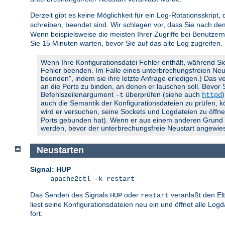
Derzeit gibt es keine Möglichkeit für ein Log-Rotationsskript,
schreiben, beendet sind. Wir schlagen vor, dass Sie nach d
Wenn beispielsweise die meisten Ihrer Zugriffe bei Benutzern
Sie 15 Minuten warten, bevor Sie auf das alte Log zugreifen.
Wenn Ihre Konfigurationsdatei Fehler enthält, während Si
Fehler beenden. Im Falle eines unterbrechungsfreien Neusta
beenden", indem sie ihre letzte Anfrage erledigen.) Das ve
an die Ports zu binden, an denen er lauschen soll. Bevor
Befehlszeilenargument
überprüfen (siehe auch
-t
httpd
auch die Semantik der Konfigurationsdateien zu prüfen, 
wird er versuchen, seine Sockets und Logdateien zu öffnen
Ports gebunden hat). Wenn er aus einem anderen Grund feh
werden, bevor der unterbrechungsfreie Neustart angewies
Neustarten
Signal: HUP
apache2ctl -k restart
Das Senden des Signals
oder
veranlaßt den El
HUP
restart
liest seine Konfigurationsdateien neu ein und öffnet alle Lo
fort.