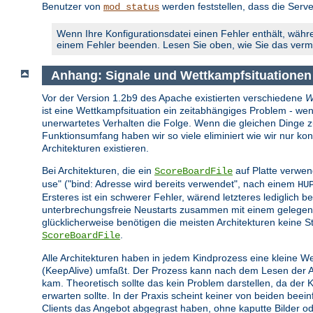
Benutzer von
werden feststellen, dass die Serve
mod_status
Wenn Ihre Konfigurationsdatei einen Fehler enthält, währe
einem Fehler beenden. Lesen Sie oben, wie Sie das ver
Anhang: Signale und Wettkampfsituationen
Vor der Version 1.2b9 des Apache existierten verschiedene
W
ist eine Wettkampfsituation ein zeitabhängiges Problem - wen
unerwartetes Verhalten die Folge. Wenn die gleichen Dinge zur 
Funktionsumfang haben wir so viele eliminiert wie wir nur 
Architekturen existieren.
Bei Architekturen, die ein
auf Platte verwen
ScoreBoardFile
use" ("bind: Adresse wird bereits verwendet", nach einem
HU
Ersteres ist ein schwerer Fehler, wärend letzteres lediglich be
unterbrechungsfreie Neustarts zusammen mit einem gelegent
glücklicherweise benötigen die meisten Architekturen keine St
.
ScoreBoardFile
Alle Architekturen haben in jedem Kindprozess eine kleine W
(KeepAlive) umfaßt. Der Prozess kann nach dem Lesen der Anf
kam. Theoretisch sollte das kein Problem darstellen, da der
erwarten sollte. In der Praxis scheint keiner von beiden bee
Clients das Angebot abgegrast haben, ohne kaputte Bilder o