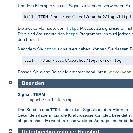
Um dem Elternprozess ein Signal zu senden, verwenden Sie e
kill -TERM `cat /usr/local/apache2/logs/httpd
Die zweite Methode, dem
-Prozess zu signalisieren, i
httpd
Dies sind Argumente des
-Programms, es wird jedoch 
httpd
durchreicht.
Nachdem Sie
signalisiert haben, können Sie dessen F
httpd
tail -f /usr/local/apache2/logs/error_log
Passen Sie diese Beispiele entsprechend Ihren
ServerRoot
Beenden
Signal: TERM
apache2ctl -k stop
Das Senden des
- oder
-Signals an den Elternproz
TERM
stop
Sekunden dauern, bis alle Kindprozesse komplett beendet sin
abgebrochen. Es werden keine weiteren Anfragen mehr bedie
Unterbrechungsfreier Neustart