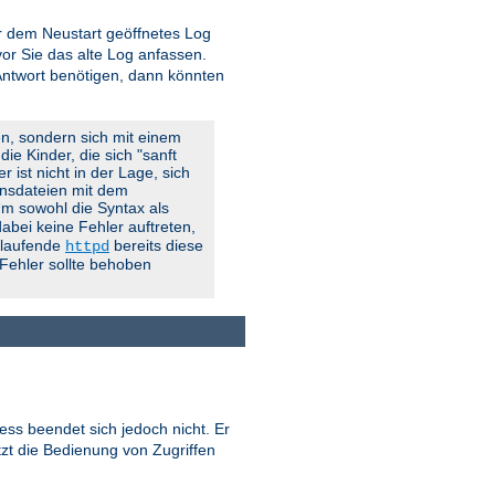
vor dem Neustart geöffnetes Log
r Sie das alte Log anfassen.
 Antwort benötigen, dann könnten
en, sondern sich mit einem
ie Kinder, die sich "sanft
 ist nicht in der Lage, sich
onsdateien mit dem
 Um sowohl die Syntax als
abei keine Fehler auftreten,
g laufende
bereits diese
httpd
 Fehler sollte behoben
ess beendet sich jedoch nicht. Er
tzt die Bedienung von Zugriffen