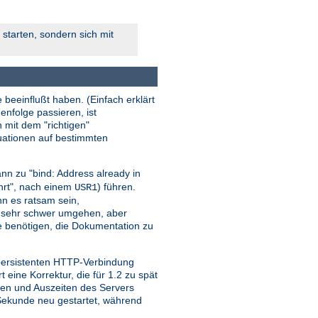
starten, sondern sich mit
 beeinflußt haben. (Einfach erklärt
enfolge passieren, ist
n mit dem "richtigen"
tuationen auf bestimmten
nn zu "bind: Address already in
ehrt", nach einem
) führen.
USR1
ann es ratsam sein,
r sehr schwer umgehen, aber
sie benötigen, die Dokumentation zu
 persistenten HTTP-Verbindung
ine Korrektur, die für 1.2 zu spät
iten und Auszeiten des Servers
o Sekunde neu gestartet, während