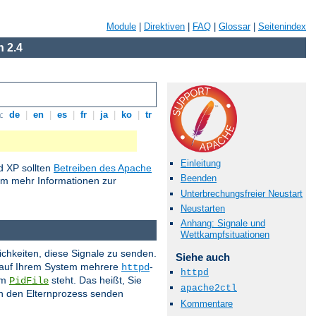
Module
|
Direktiven
|
FAQ
|
Glossar
|
Seitenindex
 2.4
n:
de
|
en
|
es
|
fr
|
ja
|
ko
|
tr
Einleitung
 XP sollten
Betreiben des Apache
Beenden
um mehr Informationen zur
Unterbrechungsfreier Neustart
Neustarten
Anhang: Signale und
Wettkampfsituationen
ichkeiten, diese Signale zu senden.
Siehe auch
s auf Ihrem System mehrere
-
httpd
httpd
im
steht. Das heißt, Sie
PidFile
apache2ctl
 an den Elternprozess senden
Kommentare