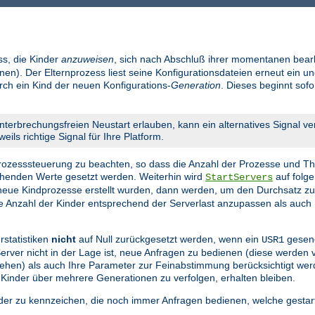
ss, die Kinder
anzuweisen
, sich nach Abschluß ihrer momentanen bear
en). Der Elternprozess liest seine Konfigurationsdateien erneut ein un
urch ein Kind der neuen Konfigurations-
Generation
. Dieses beginnt sof
nterbrechungsfreien Neustart erlauben, kann ein alternatives Signal v
eils richtige Signal für Ihre Platform.
 Prozesssteuerung zu beachten, so dass die Anzahl der Prozesse und Th
echenden Werte gesetzt werden. Weiterhin wird
auf folge
StartServers
eue Kindprozesse erstellt wurden, dann werden, um den Durchsatz z
die Anzahl der Kinder entsprechend der Serverlast anzupassen als auch 
rstatistiken
nicht
auf Null zurückgesetzt werden, wenn ein
gesend
USR1
 Server nicht in der Lage ist, neue Anfragen zu bedienen (diese werden
n gehen) als auch Ihre Parameter zur Feinabstimmung berücksichtigt we
 Kinder über mehrere Generationen zu verfolgen, erhalten bleiben.
nder zu kennzeichen, die noch immer Anfragen bedienen, welche gestar