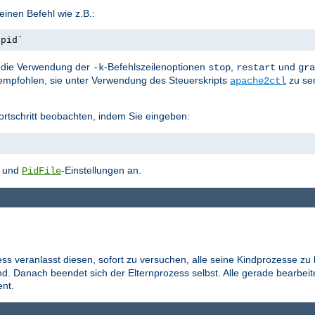
inen Befehl wie z.B.:
.pid`
st die Verwendung der
-Befehlszeilenoptionen
,
und
-k
stop
restart
gra
empfohlen, sie unter Verwendung des Steuerskripts
zu se
apache2ctl
ortschritt beobachten, indem Sie eingeben:
- und
-Einstellungen an.
PidFile
ess veranlasst diesen, sofort zu versuchen, alle seine Kindprozesse zu
d. Danach beendet sich der Elternprozess selbst. Alle gerade bearbei
nt.