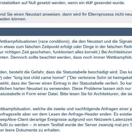
rstatistiken auf Null gesetzt werden, wenn ein
gesendet wurde.
HUP
nd Sie einen Neustart anweisen, dann wird Ihr Elternprozess nicht neu 
meiden können.
ettkampfsituationen
(race conditions), die den Neustart und die Signale
n etwas zum falschen Zeitpunkt erfolgt oder Dinge in der falschen Reih
richtigen Zeit geschehen, funktioniert alles korrekt.) Bei Architekture
konnten. Dennoch sollte beachtet werden, dass noch immer Wettkampfsi
den, besteht die Gefahr, dass die Statustabelle beschädigt wird. Das ka
) oder "long lost child came home!" ("Der verlorene Sohn ist heimgek
P
wirkt, dass der Server einen Eintrag in der Statustabelle verliert. So k
lichen harten Neustart zu verwenden. Diese Probleme lassen sich nu
atustabelle in Form einer Datei. Bitte lesen Sie für Architekturen, die 
ettkampfsituation, welche die zweite und nachfolgende Anfragen einer
ragezeile aber vor dem Lesen der Anfrage-Header enden. Es existiert e
 KeepAlive-Client derartige Ereignisse aufgrund von Netzwerk-Latenzze
influßt zu werden -- in einem Testfall wurde der Server zwanzig mal pr
der leere Dokumente zu erhalten.