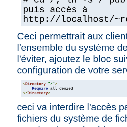
# cd /; ln -s / pub
puis accès à
http://localhost/~r
Ceci permettrait aux clien
l'ensemble du système de 
l'éviter, ajoutez le bloc su
configuration de votre ser
<
Directory
"/"
>
Require
</
Directory
>
ceci va interdire l'accès p
fichiers du système de fi