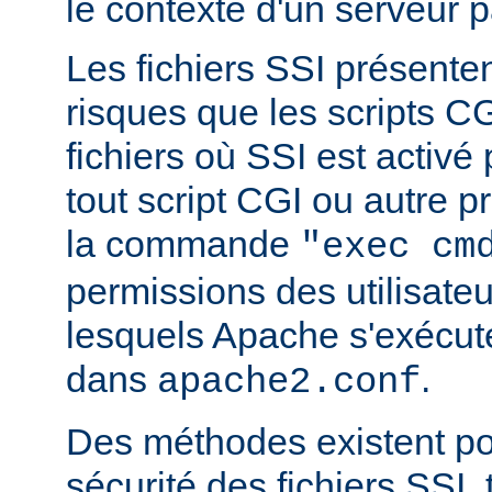
le contexte d'un serveur p
Les fichiers SSI présent
risques que les scripts C
fichiers où SSI est activé
tout script CGI ou autre 
la commande
"exec cm
permissions des utilisate
lesquels Apache s'exécut
dans
.
apache2.conf
Des méthodes existent po
sécurité des fichiers SSI, t