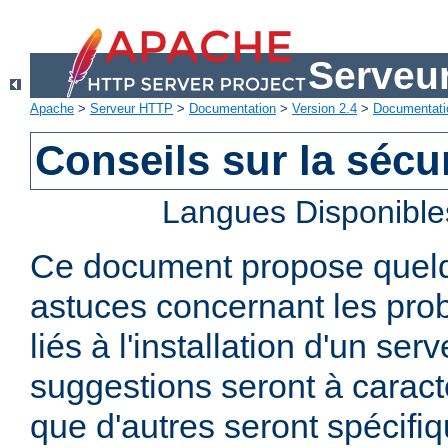
Serveu
Apache
>
Serveur HTTP
>
Documentation
>
Version 2.4
>
Documentati
Conseils sur la sécur
Langues Disponible
Ce document propose quelq
astuces concernant les pro
liés à l'installation d'un se
suggestions seront à caract
que d'autres seront spécifi