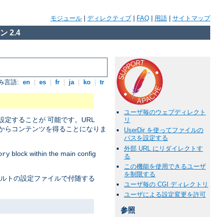
モジュール
|
ディレクティブ
|
FAQ
|
用語
|
サイトマップ
 2.4
み言語:
en
|
es
|
fr
|
ja
|
ko
|
tr
ユーザ毎のウェブディレクト
定することが 可能です。URL
リ
からコンテンツを得ることになりま
UserDir を使ってファイルの
パスを設定する
外部 URL にリダイレクトす
block within the main config
ory
る
この機能を使用できるユーザ
を制限する
ォルトの設定ファイルで付随する
ユーザ毎の CGI ディレクトリ
ユーザによる設定変更を許可
参照