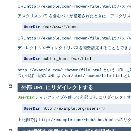
URL
は パス
http://example.com/~rbowen/file.html
/
アスタリスク (*) を含むパスが指定されたときは、アスタ
UserDir
/
var
/
www
/*/
docs
URL
は パス
http://example.com/~rbowen/file.html
/
ディレクトリやディレクトリパスを複数設定することもでき
UserDir
 public_html 
/
var
/
html
という URL 
http://example.com/~rbowen/file.html
つかれば上記の URL は
とい
/var/html/rbowen/file.html
外部 URL にリダイレクトする
ディレクティブを使って外部 URL にリダイレクト
UserDir
UserDir
 http
://
example
.
org
/
users
/*/
上記例では
へのリ
http://example.com/~bob/abc.html