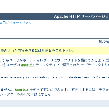
Apache HTTP サーバ バージョン
ow-To / チュートリアル
翻訳済
近更新された内容を見るには英語版をご覧下さい。
て 各ユーザがホームディレクトリにウェブサイトを構築できるように設
というユーザの
ディレクティブで指定された サブディレクトリ
UserDir
ile as necessary, or by including the appropriate directives in a
Direct
いません
。
を使って有効にできます。 有効にするには、デフ
UserDir
メントアウトを外して有効にするか、