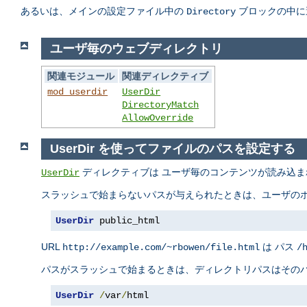
あるいは、メインの設定ファイル中の
ブロックの中に
Directory
ユーザ毎のウェブディレクトリ
関連モジュール
関連ディレクティブ
mod_userdir
UserDir
DirectoryMatch
AllowOverride
UserDir を使ってファイルのパスを設定する
ディレクティブは ユーザ毎のコンテンツが読み込ま
UserDir
スラッシュで始まらないパスが与えられたときは、ユーザのホ
UserDir
 public_html
URL
は パス
http://example.com/~rbowen/file.html
/
パスがスラッシュで始まるときは、ディレクトリパスはそのパ
UserDir
/
var
/
html