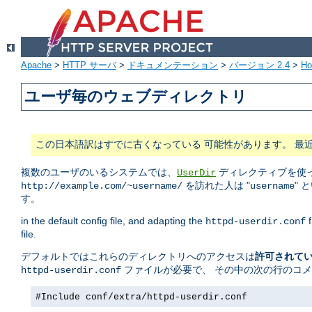
Apache
>
HTTP サーバ
>
ドキュメンテーション
>
バージョン 2.4
>
H
ユーザ毎のウェブディレクトリ
この日本語訳はすでに古くなっている 可能性があります。 最
複数のユーザのいるシステムでは、
ディレクティブを使っ
UserDir
を訪れた人は "
" 
http://example.com/~username/
username
す。
in the default config file, and adapting the
f
httpd-userdir.conf
file.
デフォルトではこれらのディレクトリへのアクセスは
許可されて
ファイルが必要で、 その中の次の行のコ
httpd-userdir.conf
#Include conf/extra/httpd-userdir.conf