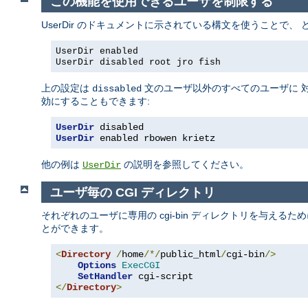
この機能を使用できるユーザを制限する
UserDir のドキュメントに示されている構文を使うことで
UserDir enabled
UserDir disabled root jro fish
上の設定は
文のユーザ以外のすべてのユーザに 対
dissabled
効にすることもできます:
UserDir
 disabled
UserDir
 enabled rbowen krietz
他の例は
の説明を参照してください。
UserDir
ユーザ毎の CGI ディレクトリ
それぞれのユーザに専用の cgi-bin ディレクトリを与えるた
とができます。
<
Directory
/
home
/*/
public_html
/
cgi-bin
/>
Options
ExecCGI
SetHandler
</
Directory
>