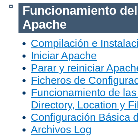
Funcionamiento del
Apache
Compilación e Instala
Iniciar Apache
Parar y reiniciar Apach
Ficheros de Configura
Funcionamiento de las
Directory, Location y Fi
Configuración Básica 
Archivos Log