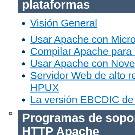
plataformas
Visión General
Usar Apache con Micr
Compilar Apache para
Usar Apache con Nove
Servidor Web de alto r
HPUX
La versión EBCDIC de
Programas de sopor
HTTP Apache