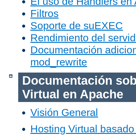
El uso de Handlers en
Filtros
Soporte de suEXEC
Rendimiento del servid
Documentación adicion
mod_rewrite
Documentación sob
Virtual en Apache
Visión General
Hosting Virtual basad