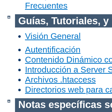
Frecuentes
Guías, Tutoriales, 
Visión General
Autentificación
Contenido Dinámico c
Introducción a Server 
Archivos .htaccess
Directorios web para c
Notas específicas s