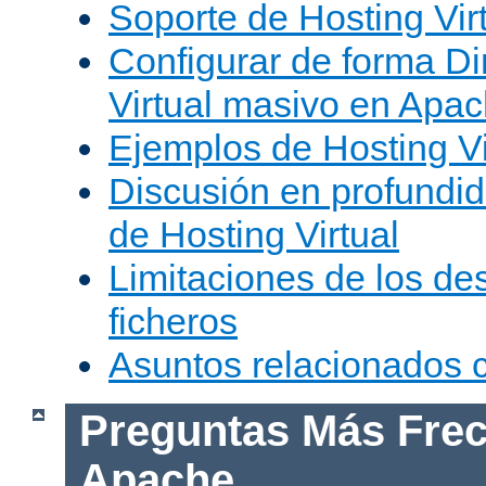
Soporte de Hosting Vir
Configurar de forma Di
Virtual masivo en Apa
Ejemplos de Hosting Vi
Discusión en profundid
de Hosting Virtual
Limitaciones de los de
ficheros
Asuntos relacionados
Preguntas Más Frec
Apache