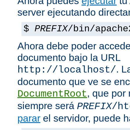
Ahora puedes
ejecutar
tu
server ejecutando direct
$
PREFIX
/bin/apache
Ahora debe poder acceder
documento bajo la URL
. L
http://localhost/
documento que ve se enc
, que por
DocumentRoot
siempre será
PREFIX
/ht
parar
el servidor, puede h