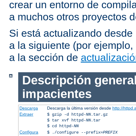
crear un entorno de compil
a muchos otros proyectos d
Si está actualizando desde
a la siguiente (por ejemplo,
a la sección de
actualizaci
Descripción general
impacientes
Descarga
Descarga la última versión desde
http://httpd
Extraer
$ gzip -d httpd-
NN
.tar.gz
$ tar xvf httpd-
NN
.tar
$ cd httpd-
NN
Configura
$ ./configure --prefix=
PREFIX