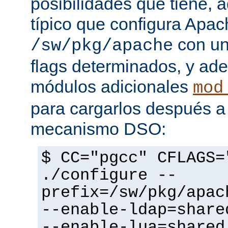
posibilidades que tiene, 
típico que configura Apac
con un
/sw/pkg/apache
flags determinados, y ad
módulos adicionales
mod
para cargarlos después a 
mecanismo DSO:
$ CC="pgcc" CFLAGS=
./configure --
prefix=/sw/pkg/apac
--enable-ldap=share
--enable-lua=shared