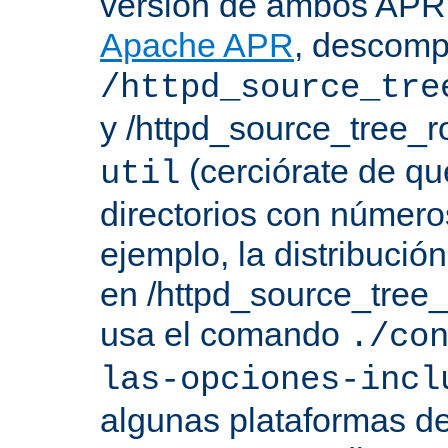
versión de ambos APR 
Apache APR
, descomp
/httpd_source_tre
y /httpd_source_tree_r
(cerciórate de qu
util
directorios con número
ejemplo, la distribuci
en /httpd_source_tree_r
usa el comando
./co
las-opciones-incl
algunas plataformas de