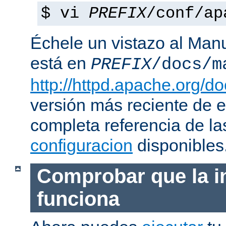
$ vi
PREFIX
/conf/ap
Échele un vistazo al Man
está en
PREFIX
/docs/m
http://httpd.apache.org/do
versión más reciente de 
completa referencia de l
configuracion
disponibles
Comprobar que la i
funciona