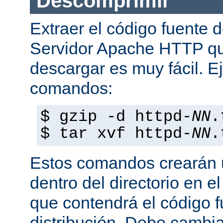
Descomprimir
Extraer el código fuente d
Servidor Apache HTTP q
descargar es muy fácil. E
comandos:
$ gzip -d httpd-
NN
.
$ tar xvf httpd-
NN
.
Estos comandos crearán u
dentro del directorio en e
que contendrá el código 
distribución. Debe cambia