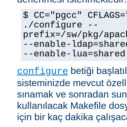
$ CC="pgcc" CFLAGS=
./configure --
prefix=/sw/pkg/apac
--enable-ldap=share
--enable-lua=shared
betiği başlatı
configure
sisteminizde mevcut özellik
sınamak ve sonradan sun
kullanılacak Makefile dos
için bir kaç dakika çalışaca