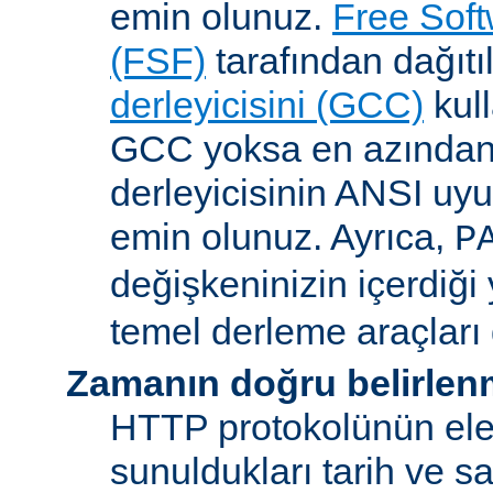
emin olunuz.
Free Sof
(FSF)
tarafından dağıt
derleyicisini (GCC)
kull
GCC yoksa en azından 
derleyicisinin ANSI u
emin olunuz. Ayrıca,
P
değişkeninizin içerdiği
temel derleme araçları 
Zamanın doğru belirlen
HTTP protokolünün ele
sunuldukları tarih ve s