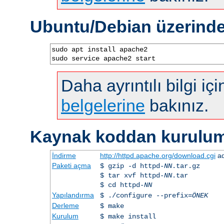
Ubuntu/Debian üzerind
sudo apt install apache2

sudo service apache2 start
Daha ayrıntılı bilgi iç
belgelerine
bakınız.
Kaynak koddan kurulu
İndirme
http://httpd.apache.org/download.cgi
ad
Paketi açma
$ gzip -d httpd-
NN
.tar.gz
$ tar xvf httpd-
NN
.tar
$ cd httpd-
NN
Yapılandırma
$ ./configure --prefix=
ÖNEK
Derleme
$ make
Kurulum
$ make install