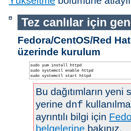
Yükseltme
bölümüne atlayın
Tez canlılar için gen
Fedora/CentOS/Red Hat 
üzerinde kurulum
sudo yum install httpd

sudo systemctl enable httpd

sudo systemctl start httpd
Bu dağıtımların yeni
yerine
kullanılma
dnf
ayrıntılı bilgi için
Fedo
belgelerine
bakınız.