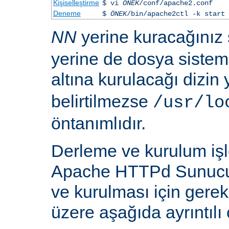
Kişiselleştirme
$ vi
ÖNEK
/conf/apache2.conf
Deneme
$
ÖNEK
/bin/apache2ctl -k start
NN
yerine kuracağınız
yerine de dosya siste
altına kurulacağı dizin
belirtilmezse
/usr/lo
öntanımlıdır.
Derleme ve kurulum iş
Apache HTTPd Sunucu
ve kurulması için gere
üzere aşağıda ayrıntılı 