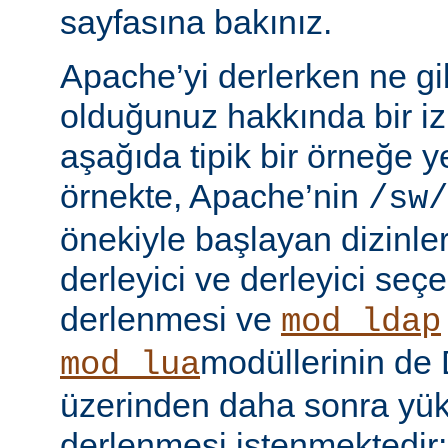
sayfasına bakınız.
Apache’yi derlerken ne gib
olduğunuz hakkında bir iz
aşağıda tipik bir örneğe ye
örnekte, Apache’nin
/sw/
önekiyle başlayan dizinler
derleyici ve derleyici seç
derlenmesi ve
mod_ldap
modüllerinin d
mod_lua
üzerinden daha sonra yü
derlenmesi istenmektedir: