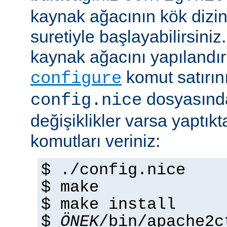
kaynak ağacının kök dizi
suretiyle başlayabilirsini
kaynak ağacını yapılandır
komut satırını 
configure
dosyasında
config.nice
değişiklikler varsa yaptık
komutları veriniz:
$ ./config.nice
$ make
$ make install
$
ÖNEK
/bin/apache2c