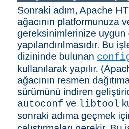
Sonraki adım, Apache H
ağacının platformunuza ve
gereksinimlerinize uygun 
yapılandırılmasıdır. Bu iş
dizininde bulunan
confi
kullanılarak yapılır. (A
ağacının resmen dağıtıma
sürümünü indiren geliştiri
ve
ku
autoconf
libtool
sonraki adıma geçmek iç
çalıştırmaları gerekir. Bu 