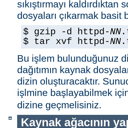
sıkıştırmayı kaldırdıktan 
dosyaları çıkarmak basit b
$ gzip -d httpd-
NN
.
$ tar xvf httpd-
NN
.
Bu işlem bulunduğunuz di
dağıtımın kaynak dosyaları
dizin oluşturacaktır. Sun
işlmine başlayabilmek iç
dizine geçmelisiniz.
Kaynak ağacının yap