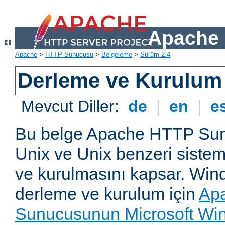
Apache 
Apache
>
HTTP Sunucusu
>
Belgeleme
>
Sürüm 2.4
Derleme ve Kurulum
Mevcut Diller:
de
|
en
|
e
Bu belge Apache HTTP Su
Unix ve Unix benzeri siste
ve kurulmasını kapsar. Win
derleme ve kurulum için
Ap
Sunucusunun Microsoft Win