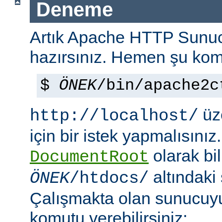
Deneme
Artık Apache HTTP Sun
hazırsınız. Hemen şu kom
$
ÖNEK
/bin/apache2c
üze
http://localhost/
için bir istek yapmalısınız
olarak bi
DocumentRoot
altındaki
ÖNEK
/htdocs/
Çalışmakta olan sunucu
komutu verebilirsiniz: