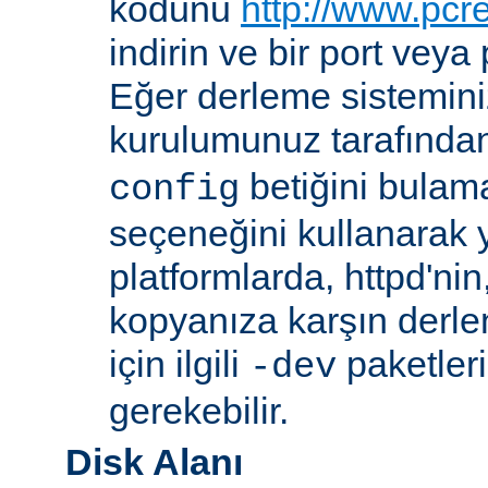
kodunu
http://www.pcr
indirin ve bir port veya
Eğer derleme sistemi
kurulumunuz tarafında
betiğini bula
config
seçeneğini kullanarak ye
platformlarda, httpd'ni
kopyanıza karşın derl
için ilgili
paketler
-dev
gerekebilir.
Disk Alanı