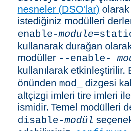
nesneler (DSO'lar)
olarak 
istediğiniz modülleri der
enable-
module
=stati
kullanarak durağan olarak 
modüller
--enable-
mo
kullanılarak etkinleştirilir
önünden
dizgesi kal
mod_
altçizgi imleri tire imleri i
ismidir. Temel modülleri 
seçenekl
disable-
modül