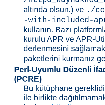
/httpd_kaynakkod_
altında olsun.) ve
./co
-with-included-ap
kullanın. Bazı platforml
kurulu APR ve APR-Uti
derlenmesini sağlamak i
paketlerini kurmanız ger
Perl-Uyumlu Düzenli İf
(PCRE)
Bu kütüphane gereklidir
ile birlikte dağıtılmam