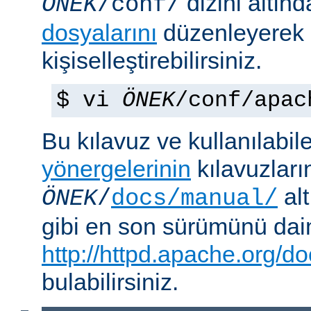
dizini altın
ÖNEK
/conf/
dosyalarını
düzenleyerek
kişiselleştirebilirsiniz.
$ vi
ÖNEK
/conf/apac
Bu kılavuz ve kullanılabi
yönergelerinin
kılavuzları
alt
ÖNEK
/
docs/manual/
gibi en son sürümünü da
http://httpd.apache.org/do
bulabilirsiniz.