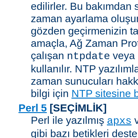
edilirler. Bu bakımdan 
zaman ayarlama oluşum
gözden geçirmenizin ta
amaçla, Ağ Zaman Pro
çalışan
veya
ntpdate
kullanılır. NTP yazılıml
zaman sunucuları hakkı
bilgi için
NTP sitesine 
Perl 5
[SEÇİMLİK]
Perl ile yazılmış
apxs
gibi bazı betikleri dest