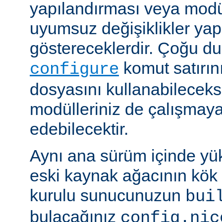
yapılandırması veya modü
uyumsuz değişiklikler y
göstereceklerdir. Çoğu d
komut satırın
configure
dosyasını kullanabileceks
modülleriniz de çalışma
edebilecektir.
Aynı ana sürüm içinde yü
eski kaynak ağacının kök 
kurulu sunucunuzun
bui
bulacağınız
config.nic