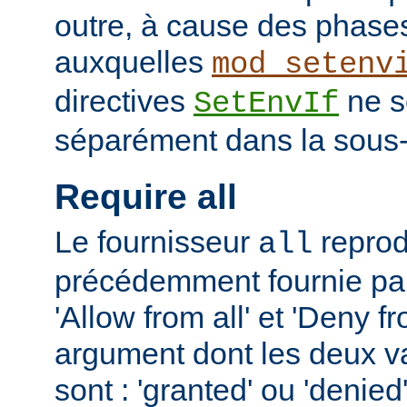
outre, à cause des phases
auxquelles
mod_setenv
directives
ne s
SetEnvIf
séparément dans la sous-
Require all
Le fournisseur
reprodu
all
précédemment fournie par 
'Allow from all' et 'Deny fr
argument dont les deux v
sont : 'granted' ou 'denie