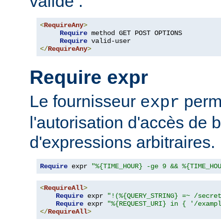
valide :
<
RequireAny
>
Require
 method GET POST OPTIONS

Require
</
RequireAny
>
Require expr
Le fournisseur
perme
expr
l'autorisation d'accès de 
d'expressions arbitraires.
Require
 expr 
"%{TIME_HOUR} -ge 9 && %{TIME_HO
<
RequireAll
>
Require
 expr 
"!(%{QUERY_STRING} =~ /secre
Require
 expr 
"%{REQUEST_URI} in { '/examp
</
RequireAll
>