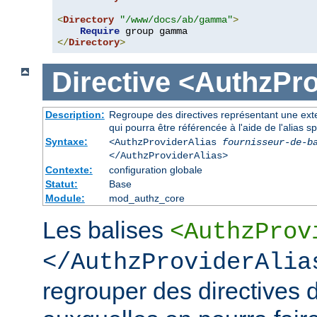
<
Directory
"/www/docs/ab/gamma"
>
Require
</
Directory
>
Directive
<AuthzPro
Description:
Regroupe des directives représentant une exte
qui pourra être référencée à l'aide de l'alias sp
Syntaxe:
<AuthzProviderAlias
fournisseur-de-b
</AuthzProviderAlias>
Contexte:
configuration globale
Statut:
Base
Module:
mod_authz_core
Les balises
<AuthzProv
</AuthzProviderAlia
regrouper des directives d