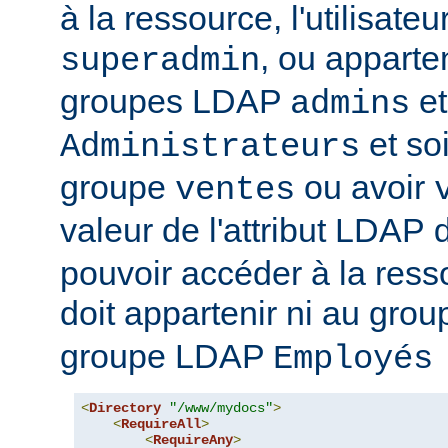
à la ressource, l'utilisateur
, ou apparte
superadmin
groupes LDAP
et
admins
et soi
Administrateurs
groupe
ou avoir
ventes
valeur de l'attribut LDAP
pouvoir accéder à la ressou
doit appartenir ni au gro
groupe LDAP
Employés
<
Directory
"/www/mydocs"
>
<
RequireAll
>
<
RequireAny
>