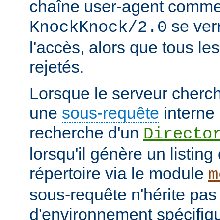
chaîne user-agent comme
se verr
KnockKnock/2.0
l'accès, alors que tous le
rejetés.
Lorsque le serveur cherc
une
sous-requête
interne 
recherche d'un
Directo
lorsqu'il génère un listin
répertoire via le module
m
sous-requête n'hérite pas
d'environnement spécifiqu