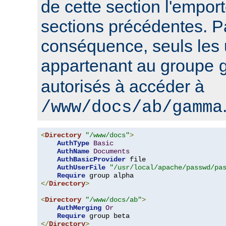
de cette section l'emport
sections précédentes. P
conséquence, seuls les u
appartenant au groupe
autorisés à accéder à
/www/docs/ab/gamma
<
Directory
"/www/docs"
>
AuthType
Basic
AuthName
Documents
AuthBasicProvider
 file

AuthUserFile
"/usr/local/apache/passwd/pa
Require
</
Directory
>
<
Directory
"/www/docs/ab"
>
AuthMerging
Or
Require
</
Directory
>