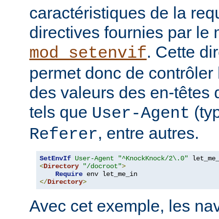
caractéristiques de la requ
directives fournies par le
. Cette di
mod_setenvif
permet donc de contrôler 
des valeurs des en-têtes
tels que
(ty
User-Agent
, entre autres.
Referer
SetEnvIf
User-Agent
"^KnockKnock/2\.0"
<
Directory
"/docroot"
>
Require
</
Directory
>
Avec cet exemple, les nav