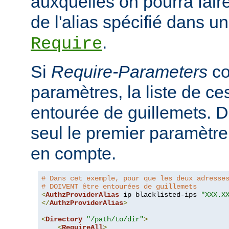
auxquelles on pourra faire
de l'alias spécifié dans un
.
Require
Si
Require-Parameters
co
paramètres, la liste de ces
entourée de guillemets. D
seul le premier paramètre 
en compte.
# Dans cet exemple, pour que les deux adresse
# DOIVENT être entourées de guillemets
<
AuthzProviderAlias
 ip blacklisted-ips 
"XXX.X
</
AuthzProviderAlias
>
<
Directory
"/path/to/dir"
>
<
RequireAll
>