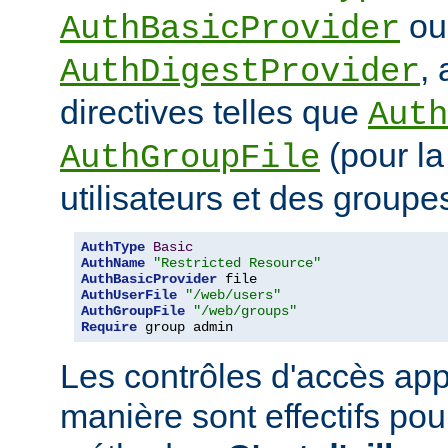
ou
AuthBasicProvider
,
AuthDigestProvider
directives telles que
Auth
(pour la
AuthGroupFile
utilisateurs et des groupe
AuthType
Basic
AuthName
"Restricted Resource"
AuthBasicProvider
AuthUserFile
"/web/users"
AuthGroupFile
"/web/groups"
Require
 group admin
Les contrôles d'accès app
manière sont effectifs po