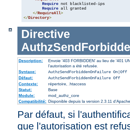
Require
 not blacklisted-ips

Require
 all granted

</
RequireAll
>
</
Directory
>
Directive
AuthzSendForbidde
Description:
Envoie '403 FORBIDDEN' au lieu de '401 UNAU
l'autorisation a été refusée.
Syntaxe:
AuthzSendForbiddenOnFailure On|Off
Défaut:
AuthzSendForbiddenOnFailure Off
Contexte:
répertoire, .htaccess
Statut:
Base
Module:
mod_authz_core
Compatibilité:
Disponible depuis la version 2.3.11 d'Apac
Par défaut, si l'authentific
que l'autorisation est r