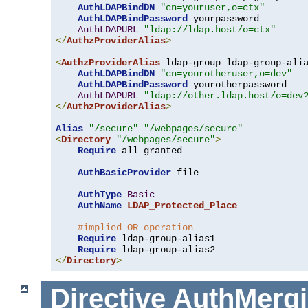
AuthLDAPBindDN
"cn=youruser,o=ctx"
AuthLDAPBindPassword
 yourpassword

AuthLDAPURL
"ldap://ldap.host/o=ctx"
</
AuthzProviderAlias
>
<
AuthzProviderAlias
 ldap-group ldap-group-ali
AuthLDAPBindDN
"cn=yourotheruser,o=dev"
AuthLDAPBindPassword
 yourotherpassword

AuthLDAPURL
"ldap://other.ldap.host/o=dev
</
AuthzProviderAlias
>
Alias
"/secure"
"/webpages/secure"
<
Directory
"/webpages/secure"
>
Require
 all granted

AuthBasicProvider
 file

AuthType
Basic
AuthName
LDAP_Protected_Place
#implied OR operation
Require
 ldap-group-alias1

Require
</
Directory
>
Directive
AuthMerg