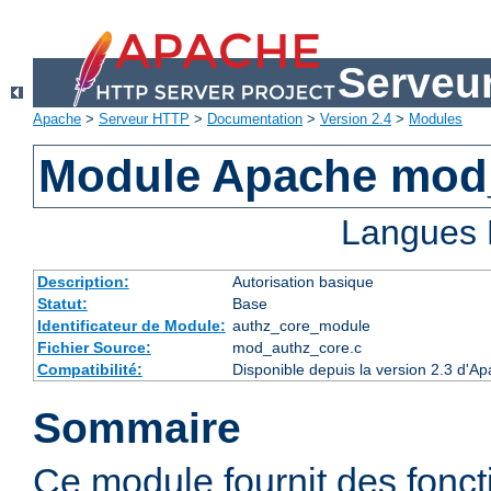
Serveu
Apache
>
Serveur HTTP
>
Documentation
>
Version 2.4
>
Modules
Module Apache mod
Langues 
Description:
Autorisation basique
Statut:
Base
Identificateur de Module:
authz_core_module
Fichier Source:
mod_authz_core.c
Compatibilité:
Disponible depuis la version 2.3 d'
Sommaire
Ce module fournit des fonct