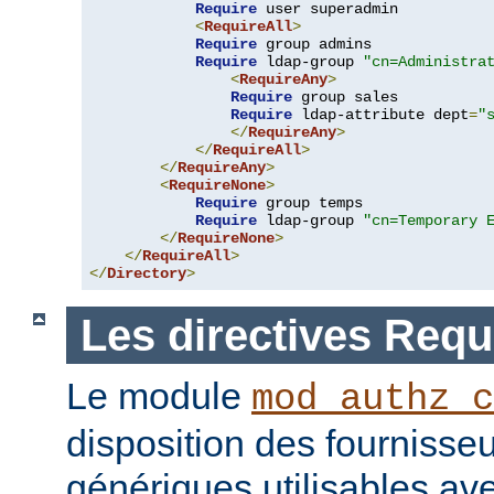
Require
 user superadmin

<
RequireAll
>
Require
 group admins

Require
 ldap-group 
"cn=Administra
<
RequireAny
>
Require
 group sales

Require
 ldap-attribute dept
=
"
</
RequireAny
>
</
RequireAll
>
</
RequireAny
>
<
RequireNone
>
Require
 group temps

Require
 ldap-group 
"cn=Temporary 
</
RequireNone
>
</
RequireAll
>
</
Directory
>
Les directives Requ
Le module
mod_authz_c
disposition des fournisseu
génériques utilisables ave