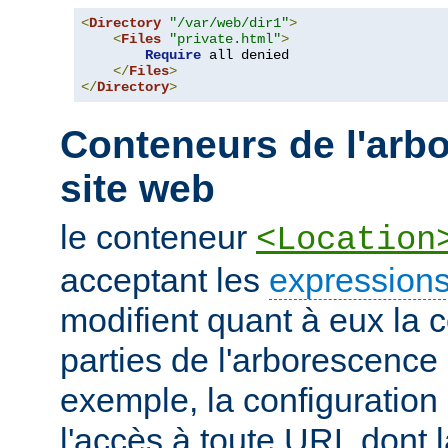
<
Directory
"/var/web/dir1"
>
<
Files
"private.html"
>
Require
 all denied

</
Files
>
</
Directory
>
Conteneurs de l'arb
site web
le conteneur
<Location
acceptant les
expressions
modifient quant à eux la c
parties de l'arborescence
exemple, la configuration 
l'accès à toute URL dont 