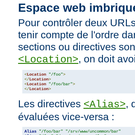
Espace web imbriqu
Pour contrôler deux URLs
tenir compte de l'ordre da
sections ou directives so
, on doit avoi
<Location>
<
Location
"/foo"
>
</
Location
>
<
Location
"/foo/bar"
>
</
Location
>
Les directives
, 
<Alias>
évaluées vice-versa :
Alias
"/foo/bar"
"/srv/www/uncommon/bar"