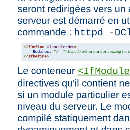
seront redirigées vers un a
serveur est démarré en uti
commande :
httpd -DC
<
IfDefine
ClosedForNow
>
Redirect
"/"
"http://otherserver.example.
</
IfDefine
>
Le conteneur
<IfModule
directives qu'il contient n
si un module particulier e
niveau du serveur. Le modu
compilé statiquement dans
dynamiquement et dans ce