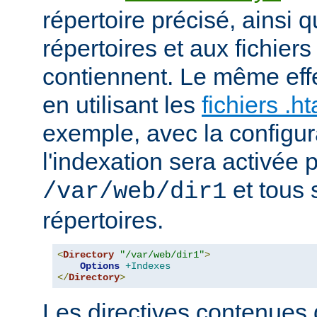
répertoire précisé, ainsi 
répertoires et aux fichier
contiennent. Le même effe
en utilisant les
fichiers .h
exemple, avec la configur
l'indexation sera activée p
et tous 
/var/web/dir1
répertoires.
<
Directory
"/var/web/dir1"
>
Options
+Indexes
</
Directory
>
Les directives contenues