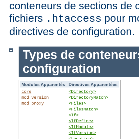
conteneurs de sections de c
fichiers
pour mo
.htaccess
directives de configuration.
Types de conteneur
configuration
Modules Apparentés
Directives Apparentées
core
<Directory>
mod_version
<DirectoryMatch>
mod_proxy
<Files>
<FilesMatch>
<If>
<IfDefine>
<IfModule>
<IfVersion>
<Location>