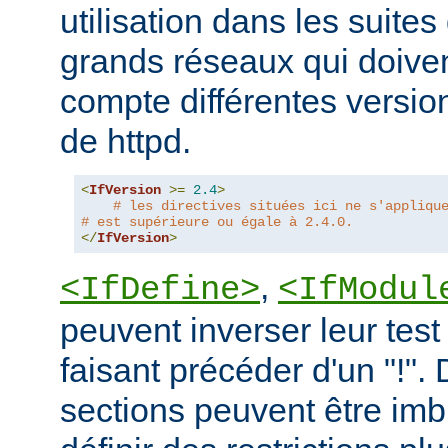
utilisation dans les suites 
grands réseaux qui doive
compte différentes version
de httpd.
<
IfVersion
>=
2.4
>
# les directives situées ici ne s'appliqu
# est supérieure ou égale à 2.4.0.
</
IfVersion
>
,
<IfDefine>
<IfModul
peuvent inverser leur test
faisant précéder d'un "!".
sections peuvent être imb