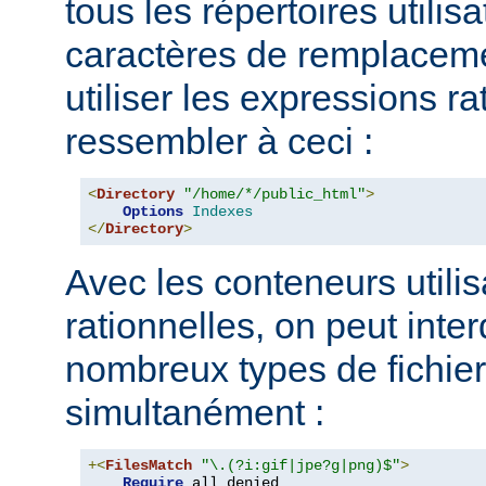
tous les répertoires utilisa
caractères de remplacem
utiliser les expressions ra
ressembler à ceci :
<
Directory
"/home/*/public_html"
>
Options
Indexes
</
Directory
>
Avec les conteneurs utili
rationnelles, on peut inter
nombreux types de fichie
simultanément :
+<
FilesMatch
"\.(?i:gif|jpe?g|png)$"
>
Require