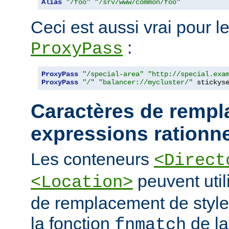
Alias
"/foo"
"/srv/www/common/foo"
Ceci est aussi vrai pour le
:
ProxyPass
ProxyPass
"/special-area"
"http://special.exa
ProxyPass
"/"
"balancer://mycluster/"
 stickys
Caractères de rempl
expressions rationne
Les conteneurs
<Direct
peuvent util
<Location>
de remplacement de styl
la fonction
de la
fnmatch