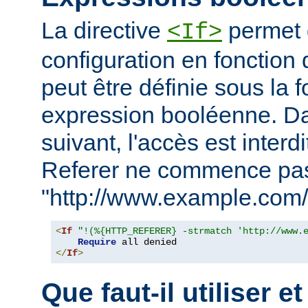
La directive
permet d
<If>
configuration en fonction 
peut être définie sous la 
expression booléenne. D
suivant, l'accès est interd
Referer ne commence pa
"http://www.example.com/
<
If
"!(%{HTTP_REFERER} -strmatch 'http://www.
Require
</
If
>
Que faut-il utiliser e