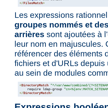
</
FilesMatch
>
Les expressions rationne
groupes nommés et des
arrières
sont ajoutées à 
leur nom en majuscules. 
référencer des éléments 
fichiers et d'URLs depuis
au sein de modules co
<
DirectoryMatch
"^/var/www/combined/(?<SITENA
    require ldap-group 
"cn=%{env:MATCH_SITENA
</
DirectoryMatch
>
Expressions boolée