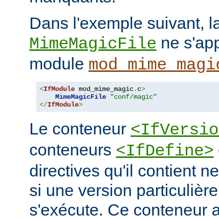
Dans l'exemple suivant, la
ne s'app
MimeMagicFile
module
mod_mime_magi
<
IfModule
 mod_mime_magic
.
c
>
MimeMagicFile
"conf/magic"
</
IfModule
>
Le conteneur
<IfVersio
conteneurs
<IfDefine>
directives qu'il contient n
si une version particulièr
s'exécute. Ce conteneur 