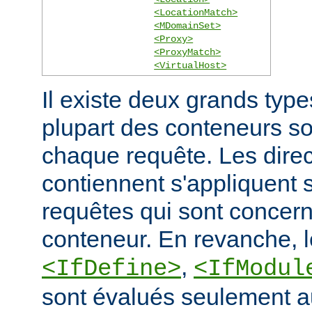
<LocationMatch>
<MDomainSet>
<Proxy>
<ProxyMatch>
<VirtualHost>
Il existe deux grands typ
plupart des conteneurs s
chaque requête. Les direct
contiennent s'appliquent
requêtes qui sont concern
conteneur. En revanche, 
,
<IfDefine>
<IfModul
sont évalués seulement a