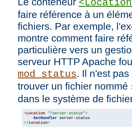
Le conteneur
<Location
faire référence à un élé
fichiers. Par exemple, l'e
montre comment faire ré
particulière vers un gesti
serveur HTTP Apache four
. Il n'est pa
mod_status
trouver un fichier nommé
dans le système de fichie
<
Location
"/server-status"
>
SetHandler
</
Location
>