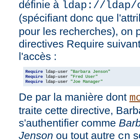
définie à
ldap://ldap/
(spécifiant donc que l'attr
pour les recherches), on p
directives Require suivan
l'accès :
Require
 ldap-user 
"Barbara Jenson"
Require
 ldap-user 
"Fred User"
Require
 ldap-user 
"Joe Manager"
De par la manière dont
m
traite cette directive, Ba
s'authentifier comme
Bar
Jenson
ou tout autre
so
cn