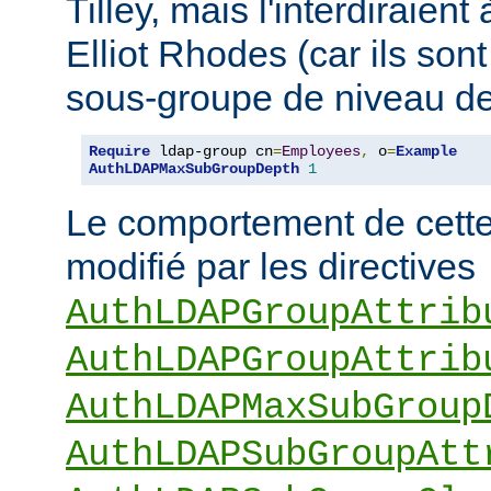
Tilley, mais l'interdiraie
Elliot Rhodes (car ils son
sous-groupe de niveau de
Require
 ldap-group cn
=
Employees
,
 o
=
Example
AuthLDAPMaxSubGroupDepth
1
Le comportement de cette 
modifié par les directives
AuthLDAPGroupAttrib
AuthLDAPGroupAttrib
AuthLDAPMaxSubGroup
AuthLDAPSubGroupAtt