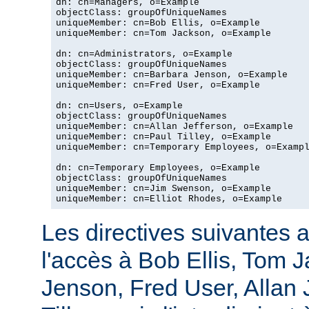
dn: cn=Managers, o=Example

objectClass: groupOfUniqueNames

uniqueMember: cn=Bob Ellis, o=Example

uniqueMember: cn=Tom Jackson, o=Example

dn: cn=Administrators, o=Example

objectClass: groupOfUniqueNames

uniqueMember: cn=Barbara Jenson, o=Example

uniqueMember: cn=Fred User, o=Example

dn: cn=Users, o=Example

objectClass: groupOfUniqueNames

uniqueMember: cn=Allan Jefferson, o=Example

uniqueMember: cn=Paul Tilley, o=Example

uniqueMember: cn=Temporary Employees, o=Exampl
dn: cn=Temporary Employees, o=Example

objectClass: groupOfUniqueNames

uniqueMember: cn=Jim Swenson, o=Example

uniqueMember: cn=Elliot Rhodes, o=Example
Les directives suivantes a
l'accès à Bob Ellis, Tom 
Jenson, Fred User, Allan J