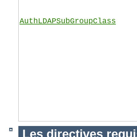
AuthLDAPSubGroupClass
Les directives requ