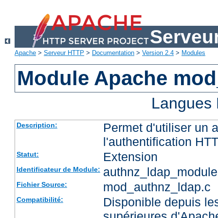
Serveu
Apache
>
Serveur HTTP
>
Documentation
>
Version 2.4
>
Modules
Module Apache mod
Langues 
Permet d'utiliser un
Description:
l'authentification HT
Extension
Statut:
authnz_ldap_module
Identificateur de Module:
mod_authnz_ldap.c
Fichier Source:
Disponible depuis les
Compatibilité:
supérieures d'Apach