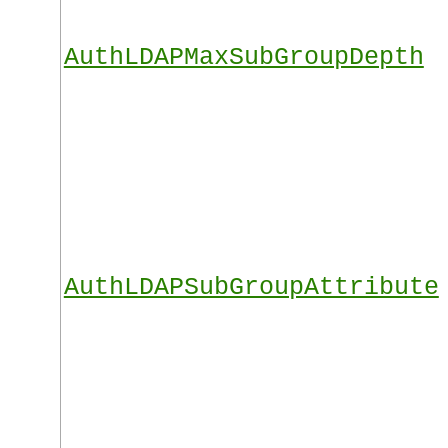
AuthLDAPMaxSubGroupDepth
AuthLDAPSubGroupAttribute