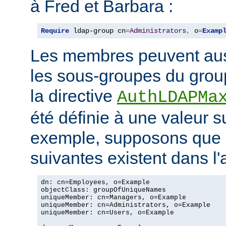
à Fred et Barbara :
Require
 ldap-group cn
=
Administrators
,
 o
=
Examp
Les membres peuvent aus
les sous-groupes du grou
la directive
AuthLDAPMa
été définie à une valeur s
exemple, supposons que 
suivantes existent dans l
dn: cn=Employees, o=Example

objectClass: groupOfUniqueNames

uniqueMember: cn=Managers, o=Example

uniqueMember: cn=Administrators, o=Example

uniqueMember: cn=Users, o=Example
