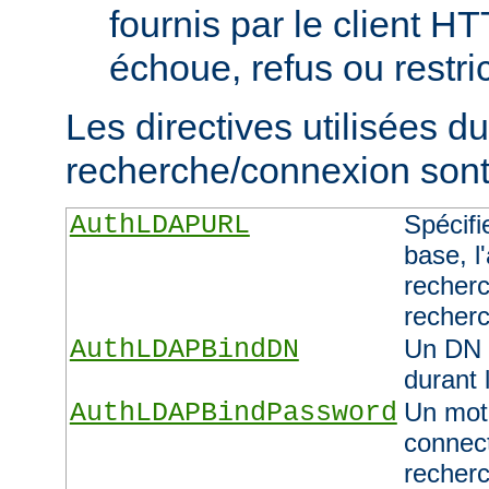
fournis par le client H
échoue, refus ou restric
Les directives utilisées d
recherche/connexion sont 
AuthLDAPURL
Spécifi
base, l'
recherc
recher
AuthLDAPBindDN
Un DN 
durant 
AuthLDAPBindPassword
Un mot 
connect
recher