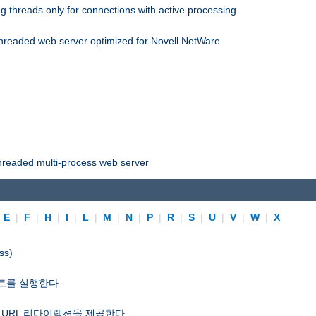
 threads only for connections with active processing
threaded web server optimized for Novell NetWare
threaded multi-process web server
|
E
|
F
|
H
|
I
|
L
|
M
|
N
|
P
|
R
|
S
|
U
|
V
|
W
|
X
ss)
트를 실행한다.
 URL 리다이렉션을 제공한다