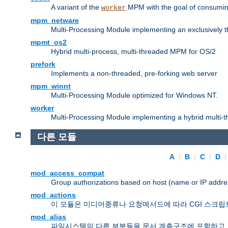
A variant of the
MPM with the goal of consuming
worker
mpm_netware
Multi-Processing Module implementing an exclusively 
mpmt_os2
Hybrid multi-process, multi-threaded MPM for OS/2
prefork
Implements a non-threaded, pre-forking web server
mpm_winnt
Multi-Processing Module optimized for Windows NT.
worker
Multi-Processing Module implementing a hybrid multi-
다른 모듈
A
|
B
|
C
|
D
mod_access_compat
Group authorizations based on host (name or IP addre
mod_actions
이 모듈은 미디어종류나 요청메서드에 따라 CGI 스크립
mod_alias
파일시스템의 다른 부분들을 문서 계층구조에 포함하고,