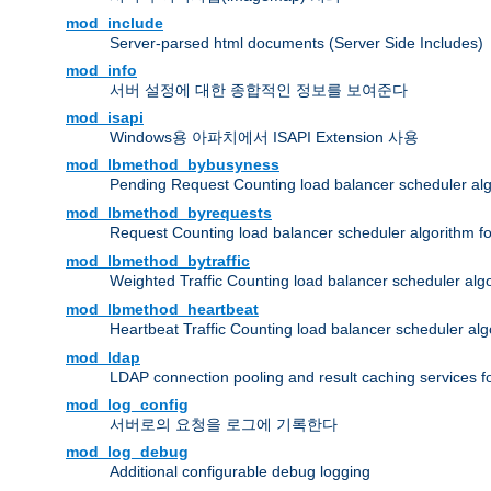
mod_include
Server-parsed html documents (Server Side Includes)
mod_info
서버 설정에 대한 종합적인 정보를 보여준다
mod_isapi
Windows용 아파치에서 ISAPI Extension 사용
mod_lbmethod_bybusyness
Pending Request Counting load balancer scheduler alg
mod_lbmethod_byrequests
Request Counting load balancer scheduler algorithm f
mod_lbmethod_bytraffic
Weighted Traffic Counting load balancer scheduler alg
mod_lbmethod_heartbeat
Heartbeat Traffic Counting load balancer scheduler alg
mod_ldap
LDAP connection pooling and result caching services 
mod_log_config
서버로의 요청을 로그에 기록한다
mod_log_debug
Additional configurable debug logging