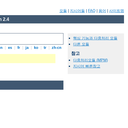
모듈
|
지시어들
|
FAQ
|
용어
|
사이트맵
 2.4
핵심 기능과 다중처리 모듈
다른 모듈
en
|
es
|
fr
|
ja
|
ko
|
tr
|
zh-cn
참고
다중처리모듈 (MPM)
지시어 빠른참고