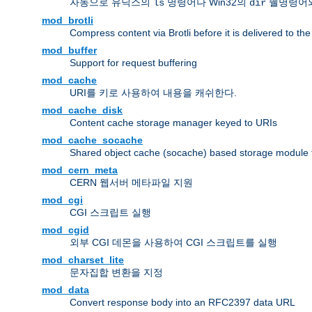
자동으로 유닉스의
명령어나 Win32의
쉘명령어와
ls
dir
mod_brotli
Compress content via Brotli before it is delivered to the 
mod_buffer
Support for request buffering
mod_cache
URI를 키로 사용하여 내용을 캐쉬한다.
mod_cache_disk
Content cache storage manager keyed to URIs
mod_cache_socache
Shared object cache (socache) based storage module fo
mod_cern_meta
CERN 웹서버 메타파일 지원
mod_cgi
CGI 스크립트 실행
mod_cgid
외부 CGI 데몬을 사용하여 CGI 스크립트를 실행
mod_charset_lite
문자집합 변환을 지정
mod_data
Convert response body into an RFC2397 data URL