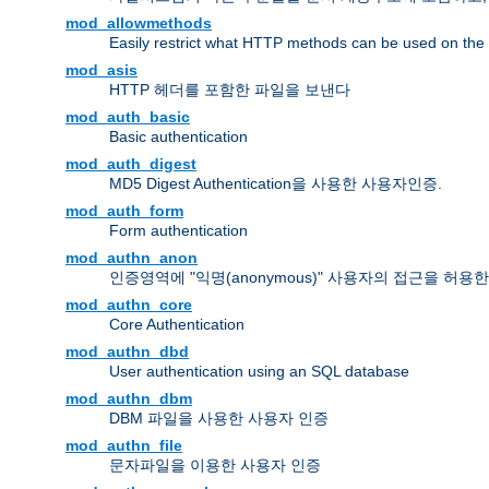
mod_allowmethods
Easily restrict what HTTP methods can be used on the
mod_asis
HTTP 헤더를 포함한 파일을 보낸다
mod_auth_basic
Basic authentication
mod_auth_digest
MD5 Digest Authentication을 사용한 사용자인증.
mod_auth_form
Form authentication
mod_authn_anon
인증영역에 "익명(anonymous)" 사용자의 접근을 허용
mod_authn_core
Core Authentication
mod_authn_dbd
User authentication using an SQL database
mod_authn_dbm
DBM 파일을 사용한 사용자 인증
mod_authn_file
문자파일을 이용한 사용자 인증