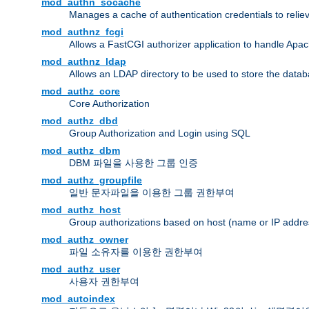
mod_authn_socache
Manages a cache of authentication credentials to reli
mod_authnz_fcgi
Allows a FastCGI authorizer application to handle Apac
mod_authnz_ldap
Allows an LDAP directory to be used to store the datab
mod_authz_core
Core Authorization
mod_authz_dbd
Group Authorization and Login using SQL
mod_authz_dbm
DBM 파일을 사용한 그룹 인증
mod_authz_groupfile
일반 문자파일을 이용한 그룹 권한부여
mod_authz_host
Group authorizations based on host (name or IP addre
mod_authz_owner
파일 소유자를 이용한 권한부여
mod_authz_user
사용자 권한부여
mod_autoindex