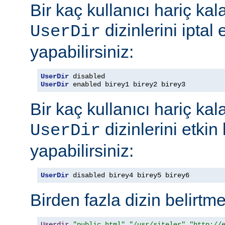
Bir kaç kullanıcı hariç ka
dizinlerini iptal
UserDir
yapabilirsiniz:
UserDir
UserDir
 enabled birey1 birey2 birey3
Bir kaç kullanıcı hariç ka
dizinlerini etkin
UserDir
yapabilirsiniz:
UserDir
 disabled birey4 birey5 birey6
Birden fazla dizin belirt
Userdir
"public_html"
"/usr/siteler"
"http://