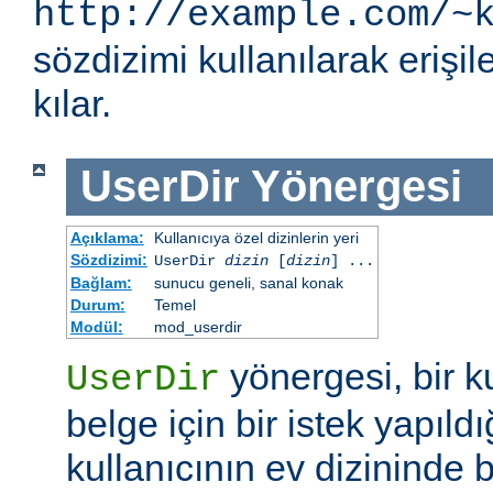
http://example.com/~
sözdizimi kullanılarak eriş
kılar.
UserDir
Yönergesi
Açıklama:
Kullanıcıya özel dizinlerin yeri
Sözdizimi:
UserDir
dizin
[
dizin
] ...
Bağlam:
sunucu geneli, sanal konak
Durum:
Temel
Modül:
mod_userdir
yönergesi, bir ku
UserDir
belge için bir istek yapıldı
kullanıcının ev dizininde b