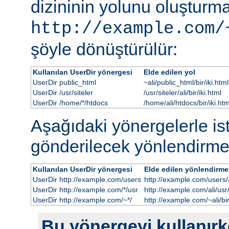
dizininin yolunu oluşturmak
http://example.com/
şöyle dönüştürülür:
Kullanılan UserDir yönergesi
Elde edilen yol
UserDir public_html
~ali/public_html/bir/iki.html
UserDir /usr/siteler
/usr/siteler/ali/bir/iki.html
UserDir /home/*/htdocs
/home/ali/htdocs/bir/iki.htm
Aşağıdaki yönergelerle i
gönderilecek yönlendirme
Kullanılan UserDir yönergesi
Elde edilen yönlendirme
UserDir http://example.com/users
http://example.com/users/al
UserDir http://example.com/*/usr
http://example.com/ali/usr/b
UserDir http://example.com/~*/
http://example.com/~ali/bir
Bu yönergeyi kullanırke