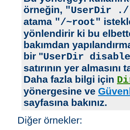
örneğin,
"UserDir ./
atama
istekl
"/~root"
yönlendirir ki bu elbet
bakımdan yapılandırm
bir "
UserDir disabl
satırının yer almasını t
Daha fazla bilgi için
Di
yönergesine ve
Güvenl
sayfasına bakınız.
Diğer örnekler: