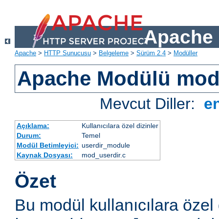
Apache 
Apache
>
HTTP Sunucusu
>
Belgeleme
>
Sürüm 2.4
>
Modüller
Apache Modülü mod
Mevcut Diller:
e
Açıklama:
Kullanıcılara özel dizinler
Durum:
Temel
Modül Betimleyici:
userdir_module
Kaynak Dosyası:
mod_userdir.c
Özet
Bu modül kullanıcılara özel 