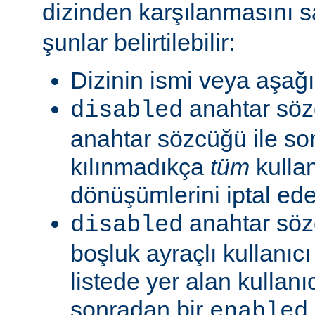
dizinden karşılanmasını s
şunlar belirtilebilir:
Dizinin ismi veya aşağıd
anahtar sö
disabled
anahtar sözcüğü ile so
kılınmadıkça
tüm
kullan
dönüşümlerini iptal ede
anahtar söz
disabled
boşluk ayraçlı kullanıcı 
listede yer alan kullanıc
sonradan bir
enabled