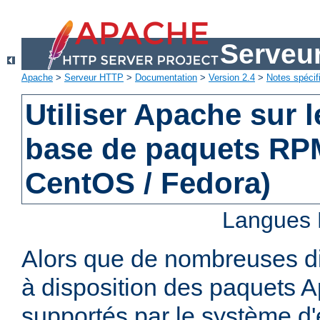
Serveu
Apache
>
Serveur HTTP
>
Documentation
>
Version 2.4
>
Notes spécif
Utiliser Apache sur 
base de paquets RPM
CentOS / Fedora)
Langues 
Alors que de nombreuses di
à disposition des paquets 
supportés par le système d'