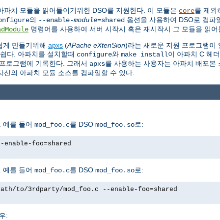
아파치 모듈을 읽어들이기위한 DSO를 지원한다. 이 모듈은
를 제외
core
의
옵션을 사용하여 DSO로 컴파일
onfigure
--enable-
module
=shared
명령어를 사용하여 서버 시작시 혹은 재시작시 그 모듈을 읽어들
adModule
 쉽게 만들기위해
apxs
(
APache eXtenSion
)라는 새로운 지원 프로그램이 
 쉽다. 아파치를 설치할때
와
이 아파치 C 헤
configure
make install
프로그램에 기록한다. 그래서
를 사용하는 사용자는 아파치 배포본 소
apxs
자신의 아파치 모듈 소스를 컴파일할 수 있다.
 예를 들어
를 DSO
로:
mod_foo.c
mod_foo.so
--enable-foo=shared
 예를 들어
를 DSO
로:
mod_foo.c
mod_foo.so
path/to/3rdparty/mod_foo.c --enable-foo=shared
우: