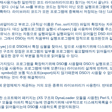
가 재사용가능한 일반적인 코드 라이브러리이므로) 찾기는 여기서 끝난다. 
없다. (사실
를 부르는 코드는 정적이 아닌 모든 실행프로그램에
ld.so
명확하다. 라이브러리 코드가 모든 프로그램에 중복해서 저장되는 대신
li
 파일
이라고 부르고, (규칙상 이름은
이지만) 파일의 확장자는 자
foo.so
않는다. 대신 실행프로그램은 실행시
을 사용하여 DSO를 주
dlopen()
본 유닉스 로더는 자동으로 실행파일과 실행파일이 이미 읽어들인 DSO 
찾는다. 그래서 DSO는 마치 처음부터 실행프로그램에 정적으로 링크된것과
으로 DSO에서 특정 심볼을 찾아서, 앞으로 사용하기위해 디스패치(di
sym()
이런 구조의 장점은 프로그램의 일부를 프로그램이 필요할때까지 읽어들이지
 필요한 경우 이 부분을 동적으로 읽어들일 수 있다.
한가지있다. 프로그램을 확장하기위해 DSO를 사용할때 DSO가 실행프로그램
 자신을 사용하는 프로그램에 대해 모른다는) 라이브러리 설계에 반하며,
symbol)은 보통 익스포트(export)되지 않기때문에 DSO가 사용할 수 
제하는 것이 주된 해결책이다.
 운영체제가 제공하는 거의 모든 종류의 라이브러리가 사용한다. 반대로
웨어 패키지는 (XS 구조와 DynaLoader 모듈을 사용한) Perl 5, Net
외부 모듈을 아파치 핵심기능에 연결하기위해 내부적으로 디스패치목록을
모듈을 읽어들이는데 DSO를 사용하도록 운명지워졌다.