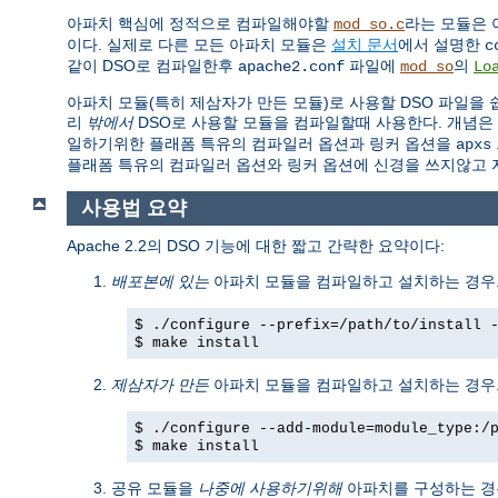
아파치 핵심에 정적으로 컴파일해야할
라는 모듈은 
mod_so.c
이다. 실제로 다른 모든 아파치 모듈은
설치 문서
에서 설명한
c
같이 DSO로 컴파일한후
파일에
의
apache2.conf
mod_so
Lo
아파치 모듈(특히 제삼자가 만든 모듈)로 사용할 DSO 파일을
리
밖에서
DSO로 사용할 모듈을 컴파일할때 사용한다. 개념은
일하기위한 플래폼 특유의 컴파일러 옵션과 링커 옵션을
apxs
플래폼 특유의 컴파일러 옵션와 링커 옵션에 신경을 쓰지않고 
사용법 요약
Apache 2.2의 DSO 기능에 대한 짧고 간략한 요약이다:
배포본에 있는
아파치 모듈을 컴파일하고 설치하는 경우.
$ ./configure --prefix=/path/to/install 
$ make install
제삼자가 만든
아파치 모듈을 컴파일하고 설치하는 경우.
$ ./configure --add-module=module_type:/
$ make install
공유 모듈을
나중에 사용하기위해
아파치를 구성하는 경