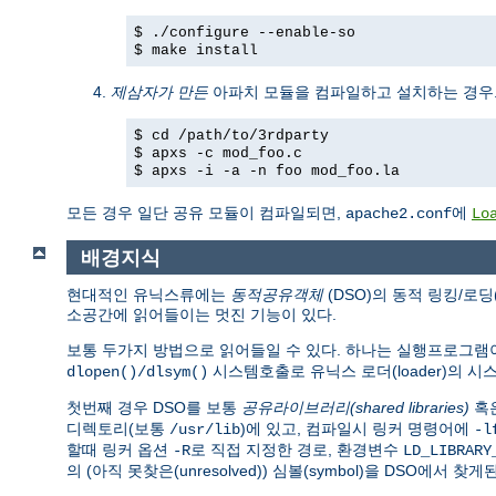
$ ./configure --enable-so
$ make install
제삼자가 만든
아파치 모듈을 컴파일하고 설치하는 경우
$ cd /path/to/3rdparty
$ apxs -c mod_foo.c
$ apxs -i -a -n foo mod_foo.la
모든 경우 일단 공유 모듈이 컴파일되면,
에
apache2.conf
Lo
배경지식
현대적인 유닉스류에는
동적공유객체
(DSO)의 동적 링킹/로딩
소공간에 읽어들이는 멋진 기능이 있다.
보통 두가지 방법으로 읽어들일 수 있다. 하나는 실행프로그
시스템호출로 유닉스 로더(loader)의 
dlopen()/dlsym()
첫번째 경우 DSO를 보통
공유라이브러리(shared libraries)
혹
디렉토리(보통
)에 있고, 컴파일시 링커 명령어에
/usr/lib
-l
할때 링커 옵션
로 직접 지정한 경로, 환경변수
-R
LD_LIBRARY
의 (아직 못찾은(unresolved)) 심볼(symbol)을 DSO에서 찾게