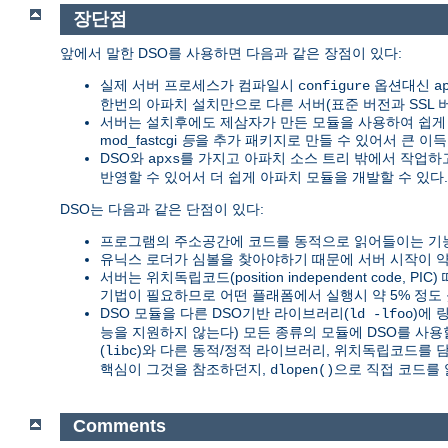
장단점
앞에서 말한 DSO를 사용하면 다음과 같은 장점이 있다:
실제 서버 프로세스가 컴파일시
옵션대신
configure
a
한번의 아파치 설치만으로 다른 서버(표준 버전과 SSL 버전,
서버는 설치후에도 제삼자가 만든 모듈을 사용하여 쉽게 확장
mod_fastcgi
등
을 추가 패키지로 만들 수 있어서 큰 이득
DSO와
를 가지고 아파치 소스 트리 밖에서 작업
apxs
반영할 수 있어서 더 쉽게 아파치 모듈을 개발할 수 있다.
DSO는 다음과 같은 단점이 있다:
프로그램의 주소공간에 코드를 동적으로 읽어들이는 기능
유닉스 로더가 심볼을 찾아야하기 때문에 서버 시작이 약 
서버는 위치독립코드(position independent code, PI
기법이 필요하므로 어떤 플래폼에서 실행시 약 5% 정도 
DSO 모듈을 다른 DSO기반 라이브러리(
)에 
ld -lfoo
능을 지원하지 않는다) 모든 종류의 모듈에 DSO를 사용
(
)와 다른 동적/정적 라이브러리, 위치독립코드를 
libc
핵심이 그것을 참조하던지,
으로 직접 코드를 
dlopen()
Comments