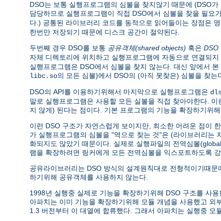
DSO는 보통 실행프로그램의 심볼을 찾지않기 때문에 (DSO
담당하므로 실행프로그램이 직접 DSO에서 심볼을 찾을 필요가 
다.) 공통된 라이브러리 코드를 동적으로 읽어들이는 장점은 
한번만 저장되기 때문에 디스크 공간이 절약된다.
두번째 경우 DSO를 보통
공유객체(shared objects)
혹은
DSO
자체 디렉토리에 위치하고 실행프로그램에 자동으로 연결되지 
실행프로그램은 DSO에서 심볼을 찾지 않는다. 대신 앞에서 
의 모든 심볼)에서 DSO의 (아직 못찾은) 심볼을 
libc.so
DSO의 API를 이용하기위해서 마지막으로 실행프로그램은
dl
말로 실행프로그램은 사용할 모든 실볼을 직접 찾아야한다. 
지 않게) 된다는 점이다. 기본 프로그램의 기능을 확장하기위해
이런 DSO 구조가 자연스럽게 보이지만, 최소한 어려운 점이 
가 실행프로그램의 심볼을 "역으로 찾는 것"은 (라이브러리는
화되지도 않았기 때문이다. 실제로 실행파일의 전역심볼(global 
램을 확장하려면 링커에게 모든 전역심볼을 익스포트하도록 강
공유라이브러리는 DSO 방식의 설계원칙대로 전형적이기때문에
하기위해 공유객체를 사용하지 않는다.
1998년 실행중 실제로 기능을 확장하기위해 DSO 구조를 사용한 소프트
아파치는 이미 기능을 확장하기위해 모듈 개념을 사용했고 
1.3 버전부터 이 대열에 합류했다. 그래서 아파치는 실행중 