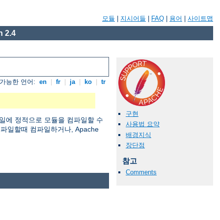
모듈
|
지시어들
|
FAQ
|
용어
|
사이트맵
 2.4
가능한 언어:
en
|
fr
|
ja
|
ko
|
tr
구현
일에 정적으로 모듈을 컴파일할 수
사용법 요약
 컴파일할때 컴파일하거나, Apache
배경지식
장단점
참고
Comments