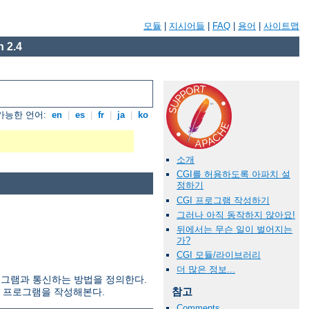
모듈
|
지시어들
|
FAQ
|
용어
|
사이트맵
 2.4
가능한 언어:
en
|
es
|
fr
|
ja
|
ko
소개
CGI를 허용하도록 아파치 설
정하기
CGI 프로그램 작성하기
그러나 아직 동작하지 않아요!
뒤에서는 무슨 일이 벌어지는
가?
CGI 모듈/라이브러리
더 많은 정보...
부 프로그램과 통신하는 방법을 정의한다.
참고
I 프로그램을 작성해본다.
Comments