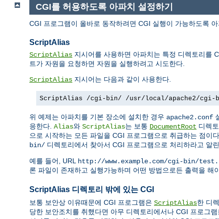
CGI를 허용하도록 아파치 설정하기
CGI 프로그램이 올바로 동작하려면 CGI 실행이 가능하도록 
ScriptAlias
지시어를 사용하면 아파치는 특정 디렉토리를 CG
ScriptAlias
트가 자원을 요청하면 자원을 실행하려고 시도한다.
지시어는 다음과 같이 사용한다.
ScriptAlias
ScriptAlias /cgi-bin/ /usr/local/apache2/cgi-
위 예제는 아파치를 기본 장소에 설치한 경우
apache2.conf
응한다.
와
는 보통
디렉토
Alias
ScriptAlias
DocumentRoot
으로 시작하는 모든 파일을 CGI 프로그램으로 취급하는 점이
디렉토리에서 찾아서 CGI 프로그램으로 처리하라고 알린
bin/
예를 들어, URL
http://www.example.com/cgi-bin/test.
론 파일이 존재하고 실행가능하며 어떤 방법으로든 출력을 해야
ScriptAlias 디렉토리 밖에 있는 CGI
보통 보안상 이유때문에 CGI 프로그램은
한 디렉
ScriptAlias
당한 보안조치를 취했다면 아무 디렉토리에서나 CGI 프로그램을