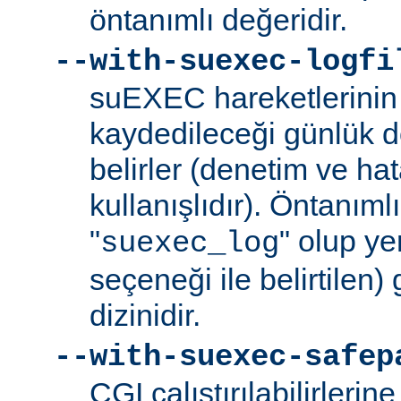
öntanımlı değeridir.
--with-suexec-logfi
suEXEC hareketlerinin 
kaydedileceği günlük d
belirler (denetim ve ha
kullanışlıdır). Öntanım
"
" olup yer
suexec_log
seçeneği ile belirtilen)
dizinidir.
--with-suexec-safep
CGI çalıştırılabilirlerin