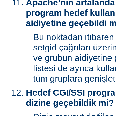
Apache’nin artalanda 
program hedef kullan
aidiyetine geçebildi 
Bu noktadan itibaren
setgid çağrıları üzeri
ve grubun aidiyetine 
listesi de ayrıca kull
tüm gruplara genişletil
Hedef CGI/SSI progr
dizine geçebildik mi?