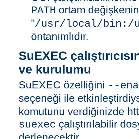
ortam değişkenini
PATH
"
/usr/local/bin:/
öntanımlıdır.
SuEXEC çalıştırıcısı
ve kurulumu
SuEXEC özelliğini
--ena
seçeneği ile etkinleştirdi
komutunu verdiğinizde http
çalıştırılabilir do
suexec
derlenecektir.