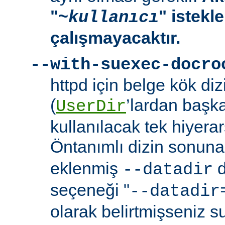
"~
" istekl
kullanıcı
çalışmayacaktır.
--with-suexec-docro
httpd için belge kök dizi
(
’lardan başk
UserDir
kullanılacak tek hiyerarş
Öntanımlı dizin sonuna
eklenmiş
d
--datadir
seçeneği "
--datadir
olarak belirtmişseniz s