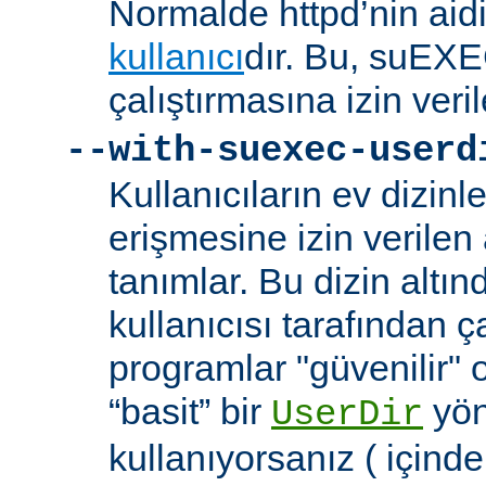
Normalde httpd’nin aidi
kullanıcı
dır. Bu, suEXEC
çalıştırmasına izin veril
--with-suexec-userd
Kullanıcıların ev dizin
erişmesine izin verilen a
tanımlar. Bu dizin alt
kullanıcısı tarafından ç
programlar "güvenilir" 
“basit” bir
yön
UserDir
kullanıyorsanız ( içind