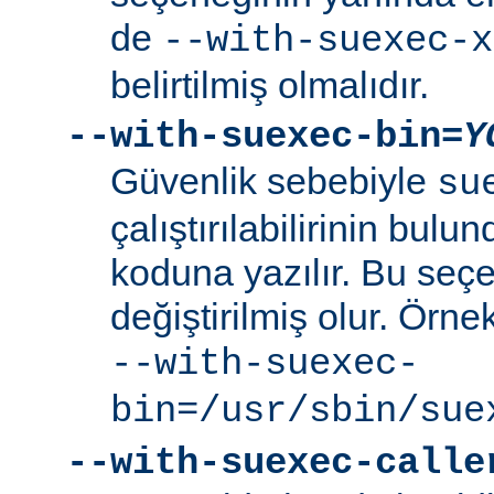
de
--with-suexec-x
belirtilmiş olmalıdır.
--with-suexec-bin=
Y
Güvenlik sebebiyle
su
çalıştırılabilirinin bul
koduna yazılır. Bu seçe
değiştirilmiş olur. Örne
--with-suexec-
bin=/usr/sbin/sue
--with-suexec-calle