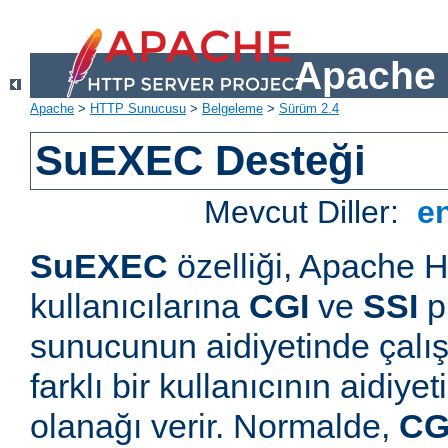
Apache 
Apache
>
HTTP Sunucusu
>
Belgeleme
>
Sürüm 2.4
SuEXEC Desteği
Mevcut Diller:
e
SuEXEC
özelliği, Apache
kullanıcılarına
CGI
ve
SSI
p
sunucunun aidiyetinde çalışt
farklı bir kullanıcının aidiye
olanağı verir. Normalde,
CG