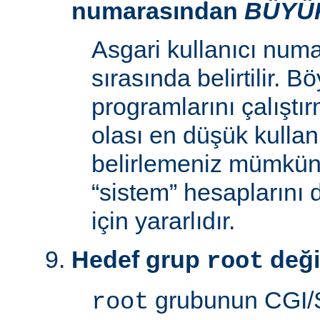
numarasından
BÜYÜ
Asgari kullanıcı num
sırasında belirtilir. 
programlarını çalıştır
olası en düşük kullan
belirlemeniz mümkün k
“sistem” hesaplarını
için yararlıdır.
Hedef grup
deği
root
grubunun CGI/S
root