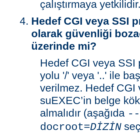
çalıştırmaya yetkilidir
Hedef CGI veya SSI p
olarak güvenliği boza
üzerinde mi?
Hedef CGI veya SSI 
yolu '/' veya '..' ile 
verilmez. Hedef CGI
suEXEC’in belge kök 
almalıdır (aşağıda
--
seç
docroot=
DİZİN