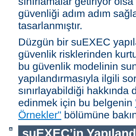
sınırlamalar getiriyor ols
güvenliği adım adım sağl
tasarlanmıştır.
Düzgün bir suEXEC yapıl
güvenlik risklerinden kurt
bu güvenlik modelinin su
yapılandırmasıyla ilgili so
sınırlayabildiği hakkında d
edinmek için bu belgenin
Örnekler"
bölümüne bakın
suEXEC’in Yapılandı