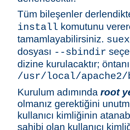
Tüm bileşenler derlendik
komutunu verer
install
tamamlayabilirsiniz.
suex
dosyası
seçen
--sbindir
dizine kurulacaktır; öntanı
/usr/local/apache2/
Kurulum adımında
root y
olmanız gerektiğini unutma
kullanıcı kimliğinin atana
sahibi olan kullanıcı kimliğ