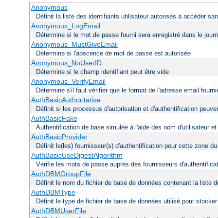
Anonymous
Définit la liste des identifiants utilisateur autorisés à accéder s
Anonymous_LogEmail
Détermine si le mot de passe fourni sera enregistré dans le journ
Anonymous_MustGiveEmail
Détermine si l'abscence de mot de passe est autorisée
Anonymous_NoUserID
Détermine si le champ identifiant peut être vide
Anonymous_VerifyEmail
Détermine s'il faut vérifier que le format de l'adresse email fou
AuthBasicAuthoritative
Définit si les processus d'autorisation et d'authentification peu
AuthBasicFake
Authentification de base simulée à l'aide des nom d'utilisateur e
AuthBasicProvider
Définit le(les) fournisseur(s) d'authentification pour cette zone d
AuthBasicUseDigestAlgorithm
Vérifie les mots de passe auprès des fournisseurs d'authentificati
AuthDBMGroupFile
Définit le nom du fichier de base de données contenant la liste de
AuthDBMType
Définit le type de fichier de base de données utilisé pour stocke
AuthDBMUserFile