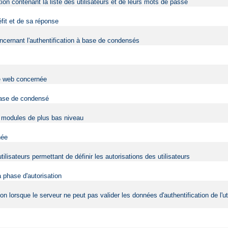
tion contenant la liste des utilisateurs et de leurs mots de passe
éfit et de sa réponse
cernant l'authentification à base de condensés
ite web concernée
 base de condensé
es modules de plus bas niveau
née
tilisateurs permettant de définir les autorisations des utilisateurs
a phase d'autorisation
tion lorsque le serveur ne peut pas valider les données d'authentification de l'ut