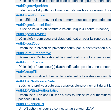
Définit le nom d'un fichier de base de données pour l'authentifica
AuthDigestAlgorithm
Sélectionne l'algorithme utilisé pour calculer les condensés du d
AuthDigestDomain
Les URIs qui se trouvent dans le même espace de protection con
AuthDigestNonceLifetime
Durée de validité du nombre à valeur unique du serveur (nonce)
AuthDigestProvider
Définit le(s) fournisseurs(s) d'authentification pour la zone du s
AuthDigestQop
Détermine le niveau de protection fourni par l'authentification à
AuthFormAuthoritative
Détermine si l'autorisation et l'authentification sont confiés à d
AuthFormProvider
Définit le(s) fournisseur(s) d'authentification pour la zone concer
AuthGroupFile
Définit le nom d'un fichier texte contenant la liste des groupes d'u
AuthLDAPAuthorizePrefix
Spécifie le préfixe ajouté aux variables d'environnement durant l
AuthLDAPBindAuthoritative
Détermine si l'on doit utiliser d'autres fournisseurs d'authentifica
possède un DN.
AuthLDAPBindDN
Un DN optionnel pour se connecter au serveur LDAP