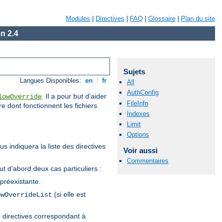
Modules
|
Directives
|
FAQ
|
Glossaire
|
Plan du site
n 2.4
Sujets
Langues Disponibles:
en
|
fr
All
AuthConfig
. Il a pour but d'aider
lowOverride
FileInfo
re dont fonctionnent les fichiers
Indexes
Limit
Options
s indiquera la liste des directives
Voir aussi
Commentaires
tout d'abord deux cas particuliers :
 préexistante.
(si elle est
owOverrideList
de directives correspondant à