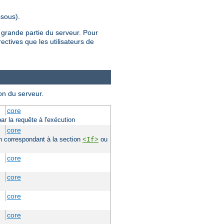
sous).
 grande partie du serveur. Pour
rectives que les utilisateurs de
on du serveur.
core
ar la requête à l'exécution
core
ion correspondant à la section
ou
<If>
core
core
core
core