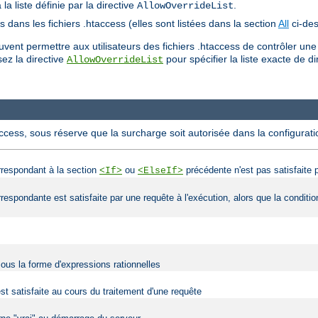
a liste définie par la directive
.
AllowOverrideList
es dans les fichiers .htaccess (elles sont listées dans la section
All
ci-des
ent permettre aux utilisateurs des fichiers .htaccess de contrôler une
lisez la directive
pour spécifier la liste exacte de di
AllowOverrideList
access, sous réserve que la surcharge soit autorisée dans la configurati
orrespondant à la section
ou
précédente n'est pas satisfaite p
<If>
<ElseIf>
orrespondante est satisfaite par une requête à l'exécution, alors que la condit
sous la forme d'expressions rationnelles
est satisfaite au cours du traitement d'une requête