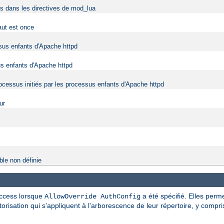
fs dans les directives de mod_lua
aut est once
ssus enfants d'Apache httpd
us enfants d'Apache httpd
rocessus initiés par les processus enfants d'Apache httpd
ur
ble non définie
taccess lorsque
a été spécifié. Elles perme
AllowOverride AuthConfig
torisation qui s'appliquent à l'arborescence de leur répertoire, y comp