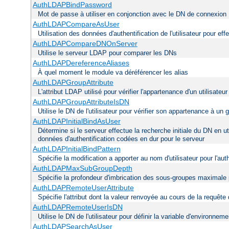
AuthLDAPBindPassword
Mot de passe à utiliser en conjonction avec le DN de connexion
AuthLDAPCompareAsUser
Utilisation des données d'authentification de l'utilisateur pour ef
AuthLDAPCompareDNOnServer
Utilise le serveur LDAP pour comparer les DNs
AuthLDAPDereferenceAliases
À quel moment le module va déréférencer les alias
AuthLDAPGroupAttribute
L'attribut LDAP utilisé pour vérifier l'appartenance d'un utilisateu
AuthLDAPGroupAttributeIsDN
Utilise le DN de l'utilisateur pour vérifier son appartenance à un 
AuthLDAPInitialBindAsUser
Détermine si le serveur effectue la recherche initiale du DN en ut
données d'authentification codées en dur pour le serveur
AuthLDAPInitialBindPattern
Spécifie la modification a apporter au nom d'utilisateur pour l'a
AuthLDAPMaxSubGroupDepth
Spécifie la profondeur d'imbrication des sous-groupes maximale p
AuthLDAPRemoteUserAttribute
Spécifie l'attribut dont la valeur renvoyée au cours de la requêt
AuthLDAPRemoteUserIsDN
Utilise le DN de l'utilisateur pour définir la variable d'envir
AuthLDAPSearchAsUser