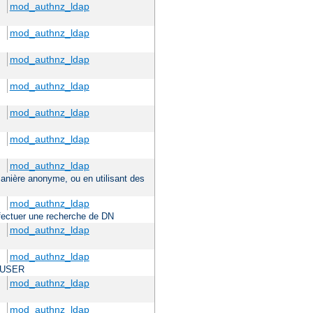
mod_authnz_ldap
mod_authnz_ldap
mod_authnz_ldap
mod_authnz_ldap
mod_authnz_ldap
mod_authnz_ldap
mod_authnz_ldap
 manière anonyme, ou en utilisant des
mod_authnz_ldap
effectuer une recherche de DN
mod_authnz_ldap
mod_authnz_ldap
TE_USER
mod_authnz_ldap
mod_authnz_ldap