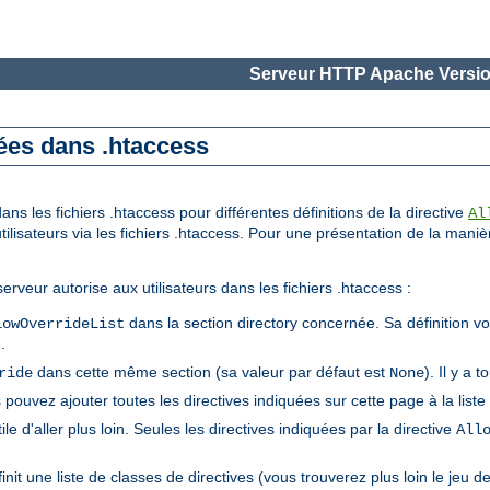
Serveur HTTP Apache Versio
sées dans .htaccess
ns les fichiers .htaccess pour différentes définitions de la directive
Al
utilisateurs via les fichiers .htaccess. Pour une présentation de la maniè
erveur autorise aux utilisateurs dans les fichiers .htaccess :
dans la section directory concernée. Sa définition vou
lowOverrideList
).
dans cette même section (sa valeur par défaut est
). Il y a 
ride
None
 pouvez ajouter toutes les directives indiquées sur cette page à la liste
tile d'aller plus loin. Seules les directives indiquées par la directive
All
init une liste de classes de directives (vous trouverez plus loin le jeu 