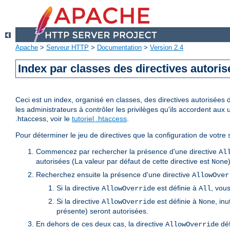
Apache
>
Serveur HTTP
>
Documentation
>
Version 2.4
Index par classes des directives autori
Ceci est un index, organisé en classes, des directives autorisées da
les administrateurs à contrôler les privilèges qu'ils accordent aux 
.htaccess, voir le
tutoriel .htaccess
.
Pour déterminer le jeu de directives que la configuration de votre s
Commencez par rechercher la présence d'une directive
Al
autorisées (La valeur par défaut de cette directive est
None
Recherchez ensuite la présence d'une directive
AllowOver
Si la directive
est définie à
, vous
AllowOverride
All
Si la directive
est définie à
, inu
AllowOverride
None
présente) seront autorisées.
En dehors de ces deux cas, la directive
déf
AllowOverride