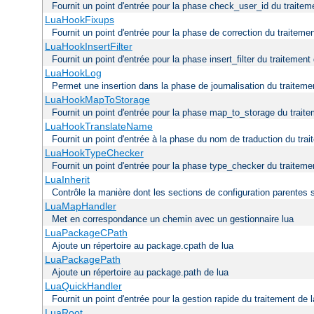
Fournit un point d'entrée pour la phase check_user_id du traitem
LuaHookFixups
Fournit un point d'entrée pour la phase de correction du traitemen
LuaHookInsertFilter
Fournit un point d'entrée pour la phase insert_filter du traitement
LuaHookLog
Permet une insertion dans la phase de journalisation du traiteme
LuaHookMapToStorage
Fournit un point d'entrée pour la phase map_to_storage du traite
LuaHookTranslateName
Fournit un point d'entrée à la phase du nom de traduction du trai
LuaHookTypeChecker
Fournit un point d'entrée pour la phase type_checker du traiteme
LuaInherit
Contrôle la manière dont les sections de configuration parentes 
LuaMapHandler
Met en correspondance un chemin avec un gestionnaire lua
LuaPackageCPath
Ajoute un répertoire au package.cpath de lua
LuaPackagePath
Ajoute un répertoire au package.path de lua
LuaQuickHandler
Fournit un point d'entrée pour la gestion rapide du traitement de 
LuaRoot