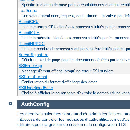
Spécifie le chemin de base pour la résolution des chemins relati
LuaScope
Une valeur parmi once, request, conn, thread -- la valeur par déf
RLimitCPU
Limite le temps CPU alloué aux processus initiés par les proce
RLimitMEM
Limite la mémoire allouée aux processus initiés par les process
RLimitNPROC
Limite le nombre de processus qui peuvent être initiés par les p
ServerSignature
Définit un pied de page pour les documents générés par le serve
SSIErrorMsg
Message d'erreur affiché lorsqu'une erreur SSI survient
SSITimeFormat
Configuration du format d'affichage des dates
SSIUndefinedEcho
Chaîne à afficher lorsqu'on tente d'extraire le contenu d'une varia
AuthConfig
Les directives suivantes sont autorisées dans les fichiers .h
.htaccess de contrôler les méthodes d'authentification et d'au
utilitaires pour la gestion de session et la configuration TLS.