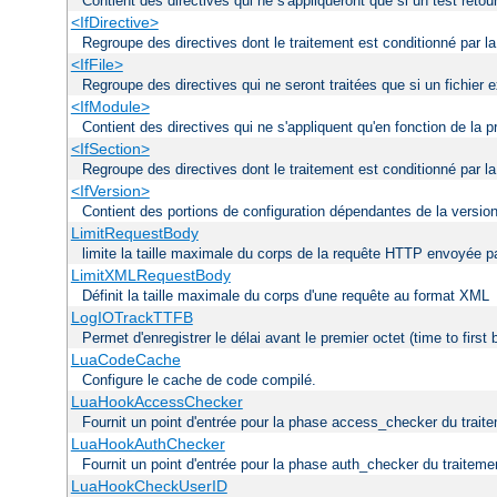
Contient des directives qui ne s'appliqueront que si un test reto
<IfDirective>
Regroupe des directives dont le traitement est conditionné par la
<IfFile>
Regroupe des directives qui ne seront traitées que si un fichier
<IfModule>
Contient des directives qui ne s'appliquent qu'en fonction de la
<IfSection>
Regroupe des directives dont le traitement est conditionné par la
<IfVersion>
Contient des portions de configuration dépendantes de la versio
LimitRequestBody
limite la taille maximale du corps de la requête HTTP envoyée par
LimitXMLRequestBody
Définit la taille maximale du corps d'une requête au format XML
LogIOTrackTTFB
Permet d'enregistrer le délai avant le premier octet (time to first
LuaCodeCache
Configure le cache de code compilé.
LuaHookAccessChecker
Fournit un point d'entrée pour la phase access_checker du traite
LuaHookAuthChecker
Fournit un point d'entrée pour la phase auth_checker du traiteme
LuaHookCheckUserID