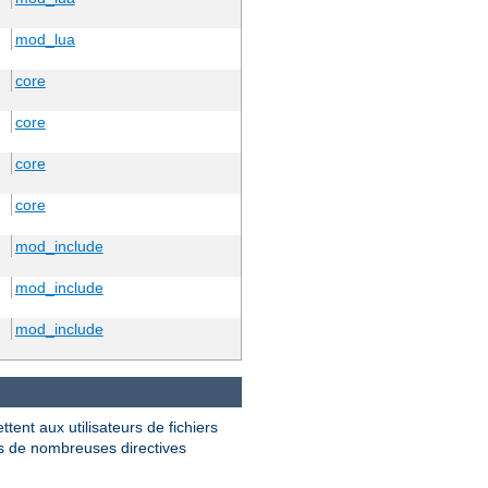
mod_lua
core
core
core
core
mod_include
mod_include
mod_include
ttent aux utilisateurs de fichiers
ris de nombreuses directives