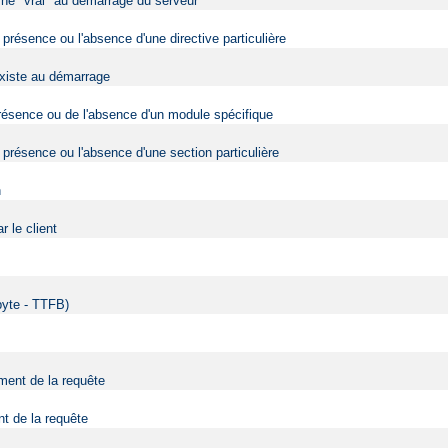
urne "vrai" au démarrage du serveur
 présence ou l'absence d'une directive particulière
 existe au démarrage
 présence ou de l'absence d'un module spécifique
 présence ou l'absence d'une section particulière
n
 le client
 byte - TTFB)
ment de la requête
nt de la requête